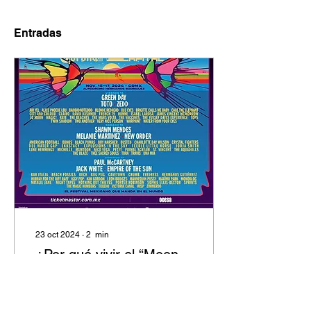
Entradas
23 oct 2024
∙
2
min
¿Por qué vivir el “Moon
safari” de Air en el
Hipnosis?
Te compartimos la