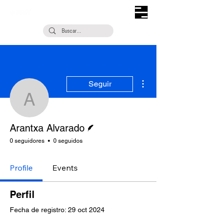
Más acciones
Seguir
Arantxa Alvarado
Escritor
Arantxa Alvarado
0 seguidores
0 seguidos
Profile
Events
Perfil
Fecha de registro: 29 oct 2024