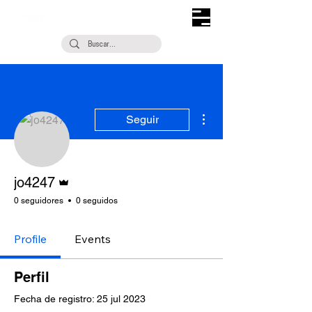
Más acciones
Seguir
Administrador
jo4247
0 seguidores
0 seguidos
Profile
Events
Perfil
Fecha de registro: 25 jul 2023