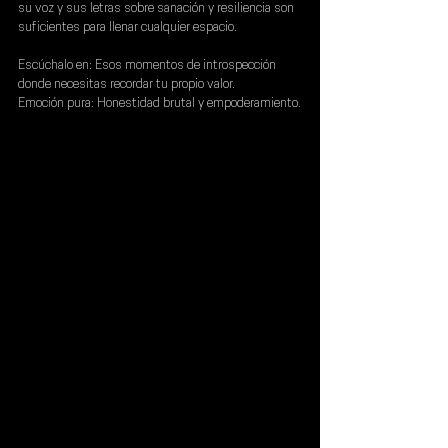
su voz y sus letras sobre sanación y resiliencia son 
suficientes para llenar cualquier espacio.
Escúchalo en:
 Esos momentos de introspección 
donde necesitas recordar tu propio valor.
Emoción pura:
 Honestidad brutal y empoderamiento.