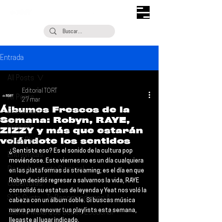
Entrada
All Posts
Editorial TORT
All Posts
27 mar
Álbumes Frescos de la
Escúchalo
Semana: Robyn, RAYE,
Noticias
ZIZZY y más que estarán
volándote los sentidos
¿Qué Plan?
¿Sentiste eso? Es el sonido de la cultura pop 
Entrevistas
moviéndose. Este viernes no es un día cualquiera 
Descubrimiento Semanal
en las plataformas de streaming; es el día en que 
Robyn 
decidió regresar a salvarnos la vida, 
RAYE 
Coberturas
consolidó su estatus de leyenda y 
Yeat 
nos voló la 
Si Te Gusta... Te Recomendamos A...
cabeza con un álbum doble. Si buscas música 
nueva para renovar tus playlists esta semana, 
Talento Mexa Que Debes Escuchar
llegaste al lugar indicado.