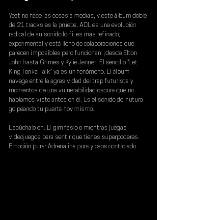
Yeat no hace las cosas a medias, y este álbum doble 
de 21 tracks es la prueba. ADL es una evolución 
radical de su sonido lo-fi; es más refinado, 
experimental y está lleno de colaboraciones que 
parecen imposibles pero funcionan: ¡desde Elton 
John hasta Grimes y Kylie Jenner! El sencillo "Let 
King Tonka Talk" ya es un fenómeno. El álbum 
navega entre la agresividad del trap futurista y 
momentos de una vulnerabilidad oscura que no 
habíamos visto antes en él. Es el sonido del futuro 
golpeando tu puerta hoy mismo.
Escúchalo en:
 El gimnasio o mientras juegas 
videojuegos para sentir que tienes superpoderes.
Emoción pura:
 Adrenalina pura y caos controlado.