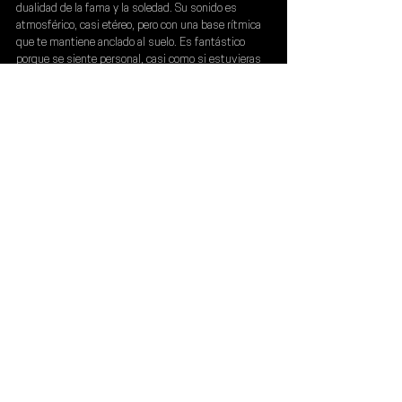
dualidad de la fama y la soledad. Su sonido es 
atmosférico, casi etéreo, pero con una base rítmica 
que te mantiene anclado al suelo. Es fantástico 
porque se siente personal, casi como si estuvieras 
escuchando sus pensamientos más privados a 
través de una nube de humo y neón.
Escúchalo en:
 Tu habitación a las 2 de la mañana, 
con las luces tenues.
Emoción pura:
 Introspección nocturna y nostalgia 
trap.