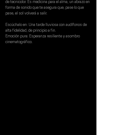
de tecnicolor. Es medicina para el alma, un abrazo en 
forma de sonido que te asegura que, pase lo que 
pase, el sol volverá a salir.
Escúchalo en: 
Una tarde lluviosa con audífonos de 
alta fidelidad, de principio a fin.
Emoción pura: 
Esperanza resiliente y asombro 
cinematográfico.