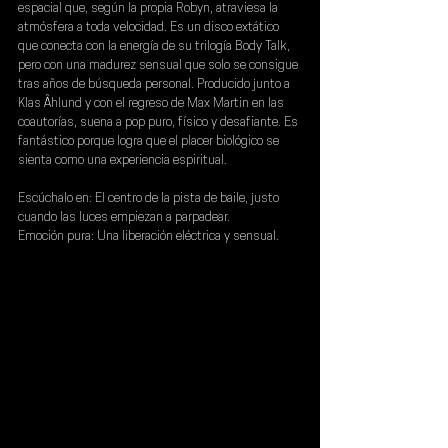
espacial que, según la propia Robyn, atraviesa la 
atmósfera a toda velocidad. Es un disco extático 
que conecta con la energía de su trilogía Body Talk, 
pero con una madurez sensual que solo se consigue 
tras años de búsqueda personal. Producido junto a 
Klas Åhlund y con el regreso de Max Martin en las 
coautorías, suena a pop puro, físico y desafiante. Es 
fantástico porque logra que el placer biológico se 
sienta como una experiencia espiritual.
Escúchalo en:
 El centro de la pista de baile, justo 
cuando las luces empiezan a parpadear.
Emoción pura:
 Una liberación eléctrica y sensual.