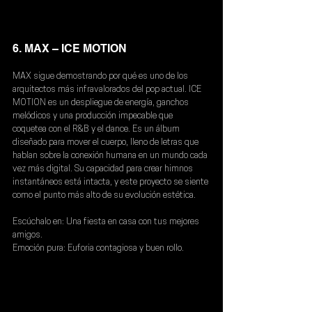
6. MAX – ICE MOTION
MAX sigue demostrando por qué es uno de los 
arquitectos más infravalorados del pop actual. ICE 
MOTION es un despliegue de energía, ganchos 
melódicos y una producción impecable que 
coquetea con el R&B y el dance. Es un álbum 
diseñado para mover el cuerpo, lleno de letras que 
hablan sobre la conexión humana en un mundo cada 
vez más digital. Su capacidad para crear himnos 
instantáneos está intacta, y este proyecto se siente 
como el punto más alto de su evolución estética.
Escúchalo en:
 Una fiesta en casa con tus mejores 
amigos.
Emoción pura:
 Euforia contagiosa y buen rollo.