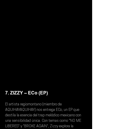
7. ZIZZY – ECo (EP)
El artista regiomontano (miembro de 
AQUIHAYAQUIHAY) nos entrega ECo, un EP que 
destila la esencia del trap melódico mexicano con 
una sensibilidad única. Con temas como "NO ME 
LIBERES" y "BROKE AGAIN", Zizzy explora la 