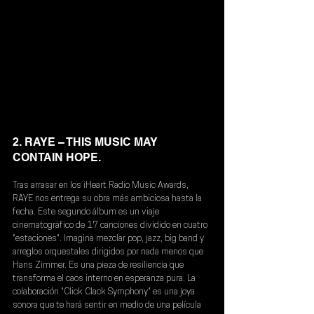
2. RAYE – THIS MUSIC MAY 
CONTAIN HOPE.
Tras arrasar en los iHeart Radio Music Awards, 
RAYE nos entrega su obra más ambiciosa hasta la 
fecha. Este segundo álbum es un viaje 
cinematográfico de 17 canciones dividido en cuatro 
"estaciones". Imagina mezclar pop, jazz, big band y 
arreglos orquestales dirigidos por nada menos que 
Hans Zimmer. Es una pieza de resiliencia que 
transforma el caos interno en esperanza pura. La 
colaboración "Click Clack Symphony" es una joya 
sonora que te hará sentir en medio de una película 