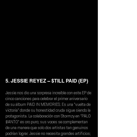
5. JESSIE REYEZ – $TILL PAID (EP)
Jessie nos dio una sorpresa increíble con este EP de 
cinco canciones para celebrar el primer aniversario 
de su álbum PAID IN MEMORIES. Es una "vuelta de 
victoria" donde su honestidad cruda sigue siendo la 
protagonista. La colaboración con Stormzy en "PALO 
$ANTO" es oro puro; sus voces se complementan 
de una manera que solo dos artistas tan genuinos 
podrían lograr. Jessie no necesita grandes artificios; 