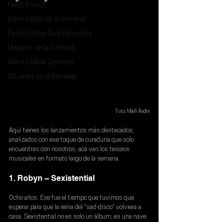
Flash Round
Imperdibles de la Semana
Poder Latino Que Descubrir
Mejores de la Semana
Talento Mexa Semanal
Álbumes de la Semana
Foto: Marili Andre
Aquí tienes los lanzamientos más destacados, 
analizados con ese toque de curaduría que solo 
encuentras con nosotros, acá van los tesoros 
musicales en formato largo de la semana.
1. Robyn – Sexistential
Ocho años. Ese fue el tiempo que tuvimos que 
esperar para que la reina del "sad-disco" volviera a 
casa. Sexistential no es solo un álbum; es una nave 