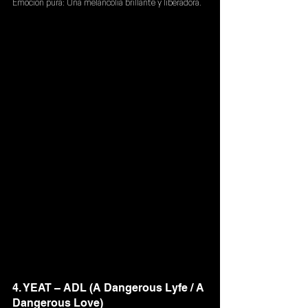
Emoción pura:
 Una melancolía brillante y liberadora.
4. YEAT – ADL (A Dangerous Lyfe / A 
Dangerous Love)