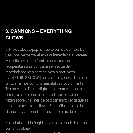
3. CANNONS – EVERYTHING 
GLOWS
El trío de electro-pop ha vuelto con su quinto álbum 
y es, posiblemente, el más vulnerable de su carrera. 
Michelle Joy escribió este disco mientras 
recuperaba su salud, y esa sensación de 
renacimiento se siente en cada sintetizador. 
EVERYTHING GLOWS fusiona ese groove disco que 
tanto amamos con una sensibilidad pop brillante. 
Temas como "These Nights" exploran el miedo a 
perder la chispa con el paso del tiempo, pero lo 
hacen sobre una línea de bajo tan envolvente que es 
imposible no dejarse llevar. Es un álbum sobre la 
liberación y el encontrar nuevas formas de brillar.
Escúchalo en:
 Un "night drive" por la ciudad con las 
ventanas abajo.