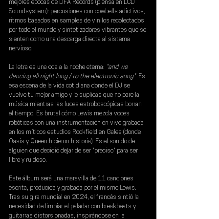
mejores épocas de DFA Records (piensa en LCD 
Soundsystem): percusiones con cowbells adictivos, 
ritmos basados en samples de vinilos recolectados 
por todo el mundo y sintetizadores vibrantes que se 
sienten como una descarga directa al sistema 
nervioso.
La letra es una oda a la noche eterna:
 "and we 
dancing all night long / to the electronic song"
. Es 
esa escena de la vida cotidiana donde el DJ se 
vuelve tu mejor amigo y le suplicas que no pare la 
música mientras las luces estroboscópicas borran 
el tiempo. Es brutal cómo Lewis mezcla voces 
robóticas con una instrumentación en vivo grabada 
en los míticos estudios Rockfield en Gales (donde 
Oasis y Queen hicieron historia). Es el sonido de 
alguien que decidió dejar de ser "preciso" para ser 
libre y ruidoso.
Este álbum será una maravilla de 11 canciones 
escrita, producida y grabada por el mismo Lewis. 
Tras su gira mundial en 2024, el francés sintió la 
necesidad de limpiar el paladar con breakbeats y 
guitarras distorsionadas, inspirándose en la 