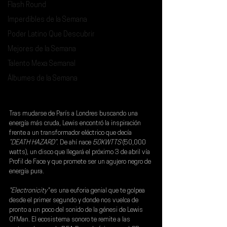
Flash Round
Imperdibles de la Semana
Poder Latino Que Descubrir
Mejores de la Semana
Talento Mexa Semanal
Álbumes de la Semana
Tras mudarse de París a Londres buscando una 
energía más cruda, Lewis encontró la inspiración 
frente a un transformador eléctrico que decía 
“DEATH HAZARD”
. De ahí nace 
50KWTTS 
(50,000 
watts), un disco que llegará el próximo
 3 de abril vía 
Profil de Face
 y que promete ser un agujero negro de 
energía pura.
"Electronicity"
 es una euforia genial que te golpea 
desde el primer segundo y donde nos vuelca de 
pronto a un poco del sonido de la génesi de Lewis 
OfMan. El ecosistema sonoro te remite a las 