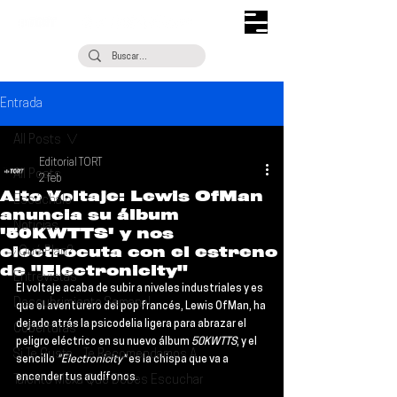
Entrada
All Posts
Editorial TORT
All Posts
2 feb
Alto Voltaje: Lewis OfMan
Escúchalo
anuncia su álbum
Noticias
'50KWTTS' y nos
electrocuta con el estreno
¿Qué Plan?
de "Electronicity"
Entrevistas
El voltaje acaba de subir a niveles industriales y es 
Descubrimiento Semanal
que el aventurero del pop francés, 
Lewis OfMan
, ha 
dejado atrás la psicodelia ligera para abrazar el 
Coberturas
peligro eléctrico en su nuevo álbum 
50KWTTS
, y el 
Si Te Gusta... Te Recomendamos A...
sencillo 
"Electronicity"
 es la chispa que va a 
encender tus audífonos.
Talento Mexa Que Debes Escuchar