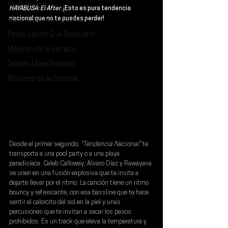
Flash Round
HAYABUSA: El After
. ¡Esto es pura tendencia 
nacional que no te puedes perder!
Imperdibles de la Semana
Poder Latino Que Descubrir
Mejores de la Semana
Talento Mexa Semanal
Álbumes de la Semana
Desde el primer segundo, 
"Tendencia Nacional" 
te 
transporta a una pool party o a una playa 
paradisíaca. 
Caleb Calloway
, 
Álvaro Díaz
 y 
Rawayana 
se unen en una fusión explosiva que te invita a 
dejarte llevar por el ritmo. La canción tiene un ritmo 
bouncy y refrescante, con esa bassline que te hace 
sentir el calorcito del sol en la piel y unas 
percusiones que te invitan a sacar los pasos 
prohibidos. Es un track que eleva la temperatura y 