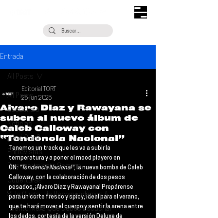
Entrada
All Posts
Editorial TORT
All Posts
25 jun 2025
Alvaro Diaz y Rawayana se
Escúchalo
suben al nuevo álbum de
Noticias
Caleb Calloway con
“Tendencia Nacional”
¿Qué Plan?
Tenemos un track que les va a subir la 
Entrevistas
temperatura y a poner el mood playero en 
Descubrimiento Semanal
ON: 
"Tendencia Nacional"
, la nueva bomba de 
Caleb 
Calloway
, con la colaboración de dos pesos 
Coberturas
pesados, ¡
Alvaro Diaz
 y 
Rawayana
! Prepárense 
Si Te Gusta... Te Recomendamos A...
para un corte fresco y spicy, ideal para el verano, 
que te hará mover el cuerpo y sentir la arena entre 
Talento Mexa Que Debes Escuchar
los dedos, cortesía de la versión Deluxe de 