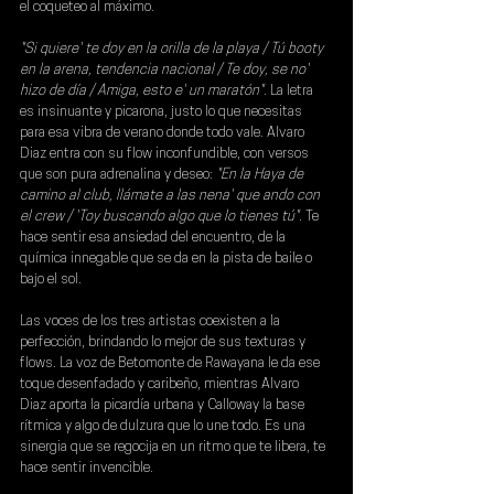
el coqueteo al máximo.
"Si quiere' te doy en la orilla de la playa / Tú booty 
en la arena, tendencia nacional / Te doy, se no' 
hizo de día / Amiga, esto e' un maratón".
 La letra 
es insinuante y picarona, justo lo que necesitas 
para esa vibra de verano donde todo vale. 
Alvaro 
Diaz
 entra con su flow inconfundible, con versos 
que son pura adrenalina y deseo: 
"En la Haya de 
camino al club, llámate a las nena' que ando con 
el crew / 'Toy buscando algo que lo tienes tú".
 Te 
hace sentir esa ansiedad del encuentro, de la 
química innegable que se da en la pista de baile o 
bajo el sol.
Las voces de los tres artistas coexisten a la 
perfección, brindando lo mejor de sus texturas y 
flows. La voz de 
Betomonte 
de 
Rawayana 
le da ese 
toque desenfadado y caribeño, mientras 
Alvaro 
Diaz
 aporta la picardía urbana y 
Calloway 
la base 
rítmica y algo de dulzura que lo une todo. Es una 
sinergia que se regocija en un ritmo que te libera, te 
hace sentir invencible.