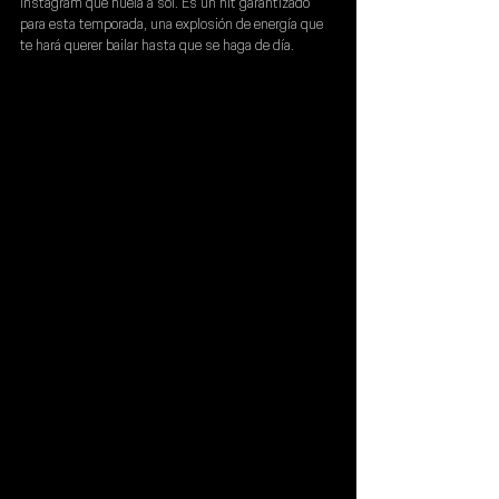
Instagram que huela a sol. Es un hit garantizado 
para esta temporada, una explosión de energía que 
te hará querer bailar hasta que se haga de día.