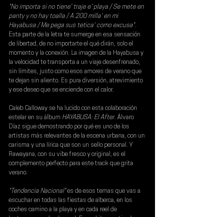
"No importa si no tiene' traje e' playa / Se mete en 
panty y no hay toalla / A 200 milla' en mi 
Hayabusa / Me pega sus tetica' como excusa"
. 
Esta parte de la letra te sumerge en esa sensación 
de libertad, de no importarte el qué dirán, solo el 
momento y la conexión. La imagen de la Hayabusa y 
la velocidad te transporta a un viaje desenfrenado, 
sin límites, justo como esos amores de verano que 
te dejan sin aliento. Es pura diversión, atrevimiento 
y ese deseo que se enciende con el calor.
Caleb Calloway se ha lucido con esta colaboración 
estelar en su álbum 
HAYABUSA: El After
. Álvaro 
Díaz sigue demostrando por qué es uno de los 
artistas más relevantes de la escena urbana, con un 
carisma y una lírica que son un sello personal. Y 
Rawayana, con su vibe fresco y original, es el 
complemento perfecto para este track que grita 
verano.
"Tendencia Nacional" 
es de esos temas que vas a 
escuchar en todas las fiestas de alberca, en los 
coches camino a la playa y en cada reel de 