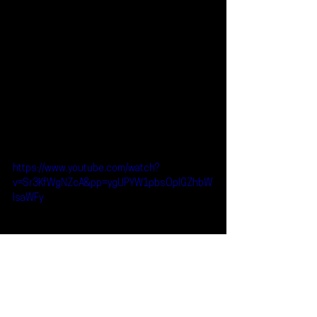
https://www.youtube.com/watch?
v=Sr3KfWgNZcA&pp=ygUPYW1pbsOpIGZhbW
lsaWFy
Reseñas
Escúchalo
Aminé
Escúchalo