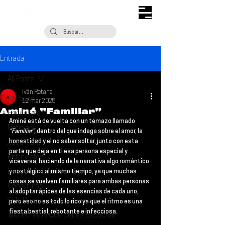
Entrada
All Posts
Iván Retana
All Posts
12 mar 2025
Aminé “Familiar”
Escúchalo
Aminé 
está de vuelta con un temazo llamado 
Noticias
“Familiar”,
 dentro del que indaga sobre el amor, la 
honestidad y el no saber soltar, junto con esta 
¿Qué Plan?
parte que deja en ti esa persona especial y 
Entrevistas
viceversa, haciendo de la narrativa algo romántico 
Descubrimiento Semanal
y nostálgico al mismo tiempo, ya que muchas 
cosas se vuelven familiares para ambas personas 
Coberturas
al adoptar ápices de las esencias de cada uno, 
Si Te Gusta... Te Recomendamos A...
pero eso no es todo lo rico ya que el ritmo es una 
fiesta bestial, rebotante e infecciosa.
Talento Mexa Que Debes Escuchar