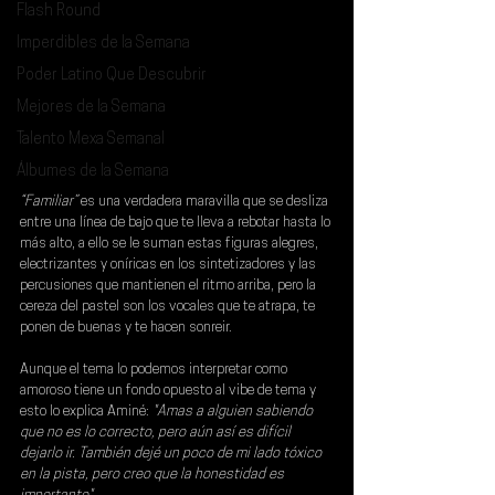
Flash Round
Imperdibles de la Semana
Poder Latino Que Descubrir
Mejores de la Semana
Talento Mexa Semanal
Álbumes de la Semana
“Familiar”
 es una verdadera maravilla que se desliza 
entre una línea de bajo que te lleva a rebotar hasta lo 
más alto, a ello se le suman estas figuras alegres, 
electrizantes y oníricas en los sintetizadores y las 
percusiones que mantienen el ritmo arriba, pero la 
cereza del pastel son los vocales que te atrapa, te 
ponen de buenas y te hacen sonreir.
Aunque el tema lo podemos interpretar como 
amoroso tiene un fondo opuesto al vibe de tema y 
esto lo explica Aminé: 
"Amas a alguien sabiendo 
que no es lo correcto, pero aún así es difícil 
dejarlo ir. También dejé un poco de mi lado tóxico 
en la pista, pero creo que la honestidad es 