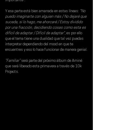
importante".
Y esa parte está bien amarrada en estas líneas:
 "No 
puedo imaginarte con alguien más / No dejaré que 
suceda, si lo hago, me ahorcaré / Estoy dividido 
por una fracción, decidiendo cosas como esta es 
difícil de adaptar / Difícil de adaptar"
, es por ello 
que el tema tiene una dualidad que tal vez puedas 
interpretar dependiendo del mood en que te 
encuentres y eso lo hace funcionar de manera genial.
“Familiar”
 será parte del próximo álbum de 
Aminé 
que será liberado esta primavera a través de 10k 
Projects.