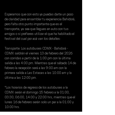
Esperamos que con esto ya puedas darte un poco 
de claridad para ensamblar tu experiencia Bahidorá, 
pero falta otro punto importante que es el 
transporte, ya sea que llegues en auto con tus 
amigos o si prefieres utilizar el que ha habilitado el 
festival del cual por acá van los detalles:
Transporte: 
Los autobuses CDMX - Bahidorá - 
CDMX saldrán el viernes 13 de febrero del 2026 
con corridas a partir de la 1:00 pm con la última 
salida a las 4:00 pm. Mientras que el sábado 14 de 
febrero la recepción será a las 9:00 am con la 
primera salida a Las Estacas a las 10:00 am y la 
última a las 12:00 pm.
*Los horarios de regreso de los autobuses a la 
CDMX serán el domingo 15 febrero a la 01:00, 
03:30, 06:00, 14:00 y 22:00 hrs, mientras que el 
lunes 16 de febrero serán solo un par a la 01:00 y 
10:00 hrs.