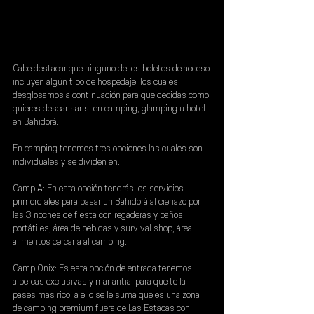
Cabe destacar que ninguno de los boletos de acceso 
incluyen algún tipo de hospedaje
, los cuales 
desglosamos a continuación para que decidas como 
quieres descansar si en 
camping, glamping u hotel 
en Bahidorá
.
En camping tenemos tres opciones las cuales son 
individuales y se dividen en:
Camp A:
 En esta opción tendrás los servicios 
primordiales para pasar un Bahidorá al cienazo por 
las 3 noches de fiesta con regaderas y baños 
portátiles, área de bebidas y survival shop, área 
alimentos cercana al camping.
Camp Onix:
 Es esta opción de entrada tenemos 
albercas exclusivas y manantial para que te la 
pases mas rico, a ello se le suma que es una zona 
de camping premium fuera de Las Estacas con 