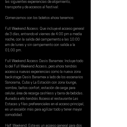
las siguientes experiencias de alojamiento, 
transporte y de accesos al festival:
Comenzamos con los boletos ahora tenemos:
Full Weekend Access: 
Que incluye el acceso general 
de 3 días, entrando el viernes de 4:00 pm a media 
noche, con la salida del campamento a las 10:00 
am de lunes y sin campamento con salida a la 
01:00 pm.
Full Weekend Access Oasis Banamex:
 Incluye todo 
lo del Full Weekend Access, pero ahora tendrás 
acceso a nuevas experiencias como la nueva zona 
backstage Oasis Banamex a lado de los escenarios 
Sonorama, Cubo y La Estación con zona lounge, 
sombra, baños confort, estación de carga para 
celular, área de recarga cashless y barra de bebidas. 
Aunado a ello tendrás Acceso al restaurante Las 
Estacas y filas preferenciales en el acceso principal, 
es un escalón más para agilizar todo y tener mayor 
comodidad.
Half Weekend: 
Este es un acceso general para dos 