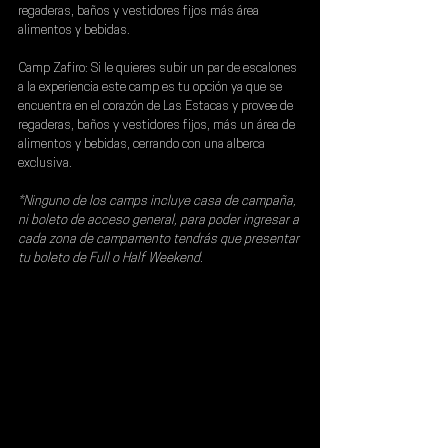
regaderas, baños y vestidores fijos más área 
alimentos y bebidas. 
Camp Zafiro: 
Si le quieres subir un par de escalones 
a la experiencia este camp es tu opción ya que se 
encuentra en el corazón de Las Estacas y provee de 
regaderas, baños y vestidores fijos, más un área de 
alimentos y bebidas, cerrando con una alberca 
exclusiva.
*Ninguno de los camps incluye casa de campaña, 
ni boleto de acceso general, para poder ingresar a 
cada zona de campamento tendrás que presentar 
tu boleto de Full o Half Weekend.