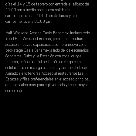
días el 14 y 15 de febrero con entrada el sábado de 
11:00 am a media noche, con salida del 
campamento a las 10:00 am de lunes y sin 
campamento a la 01:00 pm.
Half Weekend Access Oasis Banamex:
 Incluye todo 
lo del Half Weekend Access, pero ahora tendrás 
acceso a nuevas experiencias como la nueva zona 
backstage Oasis Banamex a lado de los escenarios 
Sonorama, Cubo y La Estación con zona lounge, 
sombra, baños confort, estación de carga para 
celular, área de recarga cashless y barra de bebidas. 
Aunado a ello tendrás Acceso al restaurante Las 
Estacas y filas preferenciales en el acceso principal, 
es un escalón más para agilizar todo y tener mayor 
comodidad.