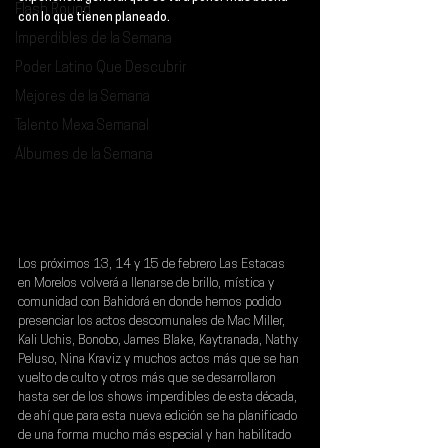
Flash Round
con lo que tienen planeado.
Imperdibles de la Semana
Poder Latino Que Descubrir
Mejores de la Semana
Talento Mexa Semanal
Álbumes de la Semana
Los próximos 
13, 14 y 15 de febrero Las Estacas 
en Morelos
 volverá a llenarse de brillo, mística y 
comunidad con Bahidorá en donde hemos podido 
presenciar los actos descomunales de 
Mac Miller, 
Kali Uchis, Bonobo, James Blake, Kaytranada, Nathy 
Peluso, Nina Kraviz y muchos actos más
 que se han 
vuelto de culto y otros más que se desarrollaron 
hasta ser de los shows imperdibles de esta década, 
de ahí que para esta nueva edición se ha planificado 
de una forma mucho más especial y han habilitado 