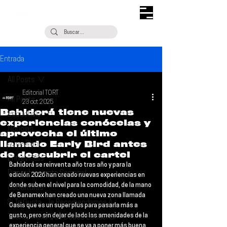
Entrada
All Posts
Editorial TORT
All Posts
23 oct 2025
Bahidorá tiene nuevas
Escúchalo
experiencias conócelas y
Noticias
aprovecha el último
llamado Early Bird antes
¿Qué Plan?
de descubrir el cartel
Entrevistas
Bahidorá 
se reinventa año tras año y para la 
Descubrimiento Semanal
edición 2026 han creado nuevas experiencias en 
donde suben el nivel para la comodidad, de la mano 
Coberturas
de 
Banamex 
han creado una 
nueva zona llamada 
Si Te Gusta... Te Recomendamos A...
Oasis
 que es un super plus para pasarla más a 
gusto, pero sin dejar de lado las amenidades de la 
Talento Mexa Que Debes Escuchar
experiencia general que se va a poner más buena 