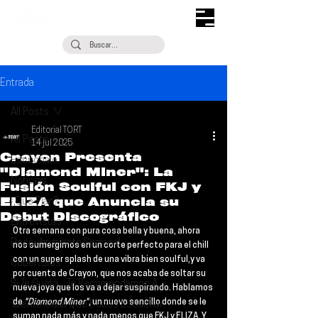
Entrada
All Posts
Editorial TORT
All Posts
14 jul 2025
Crayon Presenta
Escúchalo
"Diamond Miner": La
Noticias
Fusión Soulful con FKJ y
ELIZA que Anuncia su
¿Qué Plan?
Debut Discográfico
Entrevistas
Otra semana con pura cosa bella y buena, ahora 
Descubrimiento Semanal
nos sumergimos en un corte perfecto para el chill 
con un super splash de una vibra bien soulful,y va 
Coberturas
por cuenta de 
Crayon
, que nos acaba de soltar su 
Si Te Gusta... Te Recomendamos A...
nueva joya que los va a dejar suspirando. Hablamos 
de 
"Diamond Miner"
, un nuevo sencillo donde se le 
Talento Mexa Que Debes Escuchar
suman nada más y nada menos que 
FKJ 
y 
ELIZA
. Y 