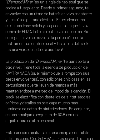
"Diamond Miner" 
es un single de neo-soul que se 
cocina a fuego lento. Desde el primer segundo, te 
envuelve con un ritmo de batería en vivo constante 
y una cálida guitarra eléctrica. Estos elementos 
crean una base sólida y acogedora para que la voz 
etérea de ELIZA flote sin esfuerzo por encima. Su 
entrega suave se mezcla a la perfección con la 
instrumentación intencional y las capas del track. 
¡Es una verdadera delicia auditiva!
La producción de 
"Diamond Miner" 
te transporta a 
otro nivel. Tiene toda la esencia de producción de 
KAYTRANADA 
(sí, el mismo que la rompe con sus 
beats envolventes), con adiciones chiclosas en las 
percusiones que te llevan de menos a más, 
manteniéndote a merced del mood de la canción. El 
track se electrifica con destellos de sintetizadores 
oníricos y detalles en otra capa mucho más 
luminosa de notas de sintetizadores. En conjunto, 
es una amalgama exquisita de R&B con una 
arquitectura de afro neo-soul. 
Esta canción canaliza la misma energía soulful de 
artistas como Cleo Sol y SAULT: es suave, te arraiga 