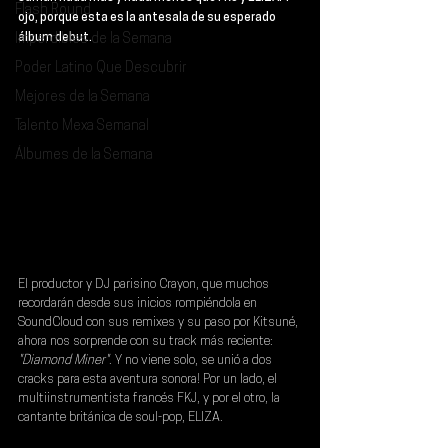
Flash Round
ojo, porque esta es la antesala de su esperado 
Imperdibles de la Semana
álbum debut.
Poder Latino Que Descubrir
Mejores de la Semana
Talento Mexa Semanal
Álbumes de la Semana
El productor y DJ parisino 
Crayon
, que muchos 
recordarán desde sus inicios rompiéndola en 
SoundCloud con sus remixes y su paso por 
Kitsuné
, 
ahora nos sorprende con su track más reciente: 
"Diamond Miner"
. Y no viene solo, se unió a dos 
cracks para esta aventura sonora! Por un lado, el 
multiinstrumentista francés 
FKJ
, y por el otro, la 
cantante británica de soul-pop, 
ELIZA
.