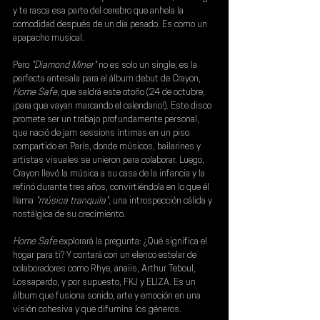
y te rasca esa parte del cerebro que anhela la 
comodidad después de un día pesado. Es como un 
apapacho musical.
Pero 
"Diamond Miner"
 no es solo un single; es la 
perfecta antesala para el álbum debut de 
Crayon
, 
Home Safe
, que saldrá este otoño (
24 de octubre
, 
¡para que vayan marcando el calendario!). Este disco 
promete ser un trabajo profundamente personal, 
que nació de jam sessions íntimas en un piso 
compartido en París, donde músicos, bailarines y 
artistas visuales se unieron para colaborar. Luego, 
Crayon llevó la música a su casa de la infancia y la 
refinó durante tres años, convirtiéndola en lo que él 
llama 
"música tranquila"
, una introspección cálida y 
nostálgica de su crecimiento.
Home Safe
 explorará la pregunta: ¿Qué significa el 
hogar para ti? Y contará con un elenco estelar de 
colaboradores como 
Rhye
, 
anaiis
, 
Arthur Teboul
, 
Lossapardo
, y por supuesto, 
FKJ 
y 
ELIZA
. Es un 
álbum que fusiona sonido, arte y emoción en una 
visión cohesiva y que difumina los géneros.