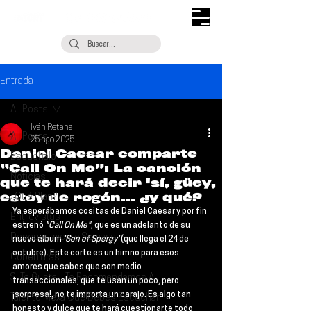
Entrada
All Posts
Iván Retana
All Posts
25 ago 2025
Daniel Caesar comparte
Escúchalo
“Call On Me”: La canción
Noticias
que te hará decir 'sí, güey,
estoy de rogón... ¿y qué?
¿Qué Plan?
Ya esperábamos cositas de 
Daniel Caesar
 y por fin 
Entrevistas
estrenó 
"Call On Me"
, que es un adelanto de su 
Descubrimiento Semanal
nuevo álbum 
'Son of Spergy' 
(que llega el 24 de 
octubre). Este corte es un himno para esos 
Coberturas
amores que sabes que son medio 
Si Te Gusta... Te Recomendamos A...
transaccionales, que te usan un poco, pero 
¡sorpresa!, no te importa un carajo. Es algo tan 
Talento Mexa Que Debes Escuchar
honesto y dulce que te hará cuestionarte todo 