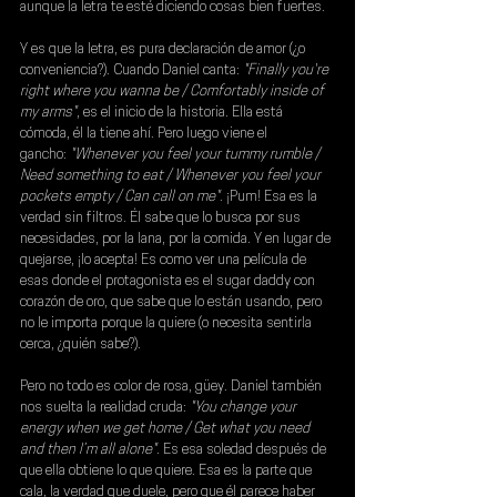
aunque la letra te esté diciendo cosas bien fuertes.
Y es que la letra, es pura declaración de amor (¿o 
conveniencia?). Cuando Daniel canta: 
"Finally you're 
right where you wanna be / Comfortably inside of 
my arms"
, es el inicio de la historia. Ella está 
cómoda, él la tiene ahí. Pero luego viene el 
gancho:
 "Whenever you feel your tummy rumble / 
Need something to eat / Whenever you feel your 
pockets empty / Can call on me"
. ¡Pum! Esa es la 
verdad sin filtros. Él sabe que lo busca por sus 
necesidades, por la lana, por la comida. Y en lugar de 
quejarse, ¡lo acepta! Es como ver una película de 
esas donde el protagonista es el sugar daddy con 
corazón de oro, que sabe que lo están usando, pero 
no le importa porque la quiere (o necesita sentirla 
cerca, ¿quién sabe?).
Pero no todo es color de rosa, güey. Daniel también 
nos suelta la realidad cruda: 
"You change your 
energy when we get home / Get what you need 
and then I’m all alone"
. Es esa soledad después de 
que ella obtiene lo que quiere. Esa es la parte que 
cala, la verdad que duele, pero que él parece haber 