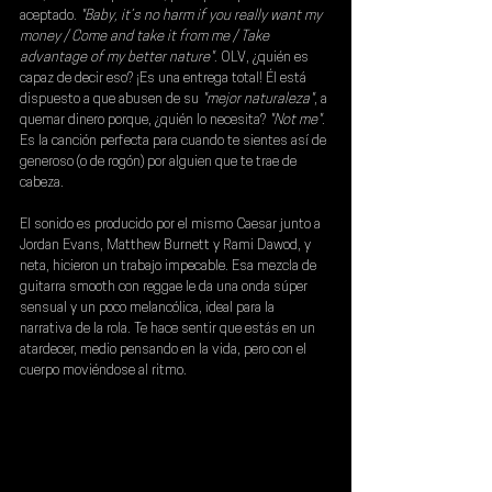
aceptado. 
"Baby, it’s no harm if you really want my 
money / Come and take it from me / Take 
advantage of my better nature"
. OLV, ¿quién es 
capaz de decir eso? ¡Es una entrega total! Él está 
dispuesto a que abusen de su
 "mejor naturaleza"
, a 
quemar dinero porque, ¿quién lo necesita? 
"Not me"
. 
Es la canción perfecta para cuando te sientes así de 
generoso (o de rogón) por alguien que te trae de 
cabeza.
El sonido es producido por el mismo Caesar junto a 
Jordan Evans, Matthew Burnett y Rami Dawod, y 
neta, hicieron un trabajo impecable. Esa mezcla de 
guitarra smooth con reggae le da una onda súper 
sensual y un poco melancólica, ideal para la 
narrativa de la rola. Te hace sentir que estás en un 
atardecer, medio pensando en la vida, pero con el 
cuerpo moviéndose al ritmo.