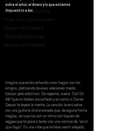
Flash Round
sobre el amor, el dinero y lo que estamos 
dispuestos a dar.
Imperdibles de la Semana
Poder Latino Que Descubrir
Mejores de la Semana
Talento Mexa Semanal
Álbumes de la Semana
Imagina que estás echando unos tragos con los 
amigos, platicando de esas relaciones medio 
tóxicas pero adictivas. De repente, suena 
"Call On 
Me"
 que no habías escuchado y es como si 
Daniel 
Caesar
 te leyera la mente. La canción te envuelve 
con una guitarra distorsionada que, de alguna forma 
mágica, se suaviza con un ritmo con toques de 
reggae que te pone a bailar con una sonrisa de 
"sé lo 
que hago"
. Es una vibe que te hace sentir relajado, 