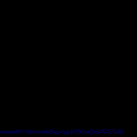
.com/watch?v=3joNsAsrjh0&pp=ygUHZGFwaG5pIA%3D%3D