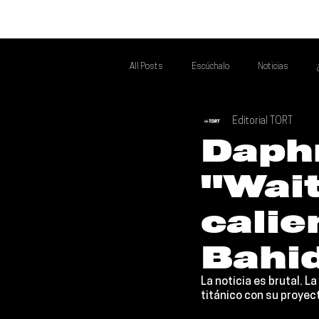
INICIO
All Posts
Escúchalo
Noticias
Editorial TORT
Si Te Gusta... Te Recomendamos A...
T
Daph
"Wait
Poder Latino Que Descubrir
Mejores 
calie
Bahi
La noticia es brutal. 
titánico con su proyec