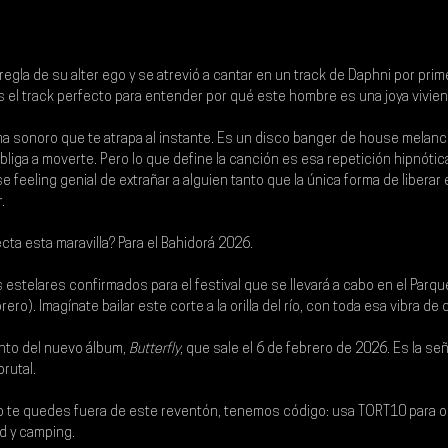
regla de su alter ego y se atrevió a cantar en un track de 
Daphni 
por prime
es el track perfecto para entender por qué este hombre es una joya vivien
a sonoro que te atrapa al instante. Es un disco banger de house melancó
liga a moverte. Pero lo que define la canción es esa repetición hipnótic
se feeling genial de extrañar a alguien tanto que la única forma de liberar
.
ta esta maravilla? Para el 
Bahidorá 2026
.
estelares confirmados para el festival que se llevará a cabo en el Parqu
ero). Imagínate bailar este corte a la orilla del río, con toda esa vibra d
anto del nuevo álbum, 
Butterfly
, que sale el 6 de febrero de 2026. Es la señ
brutal
.
o te quedes fuera de este reventón, tenemos código: 
usa TORT10 para o
nd y camping
. 