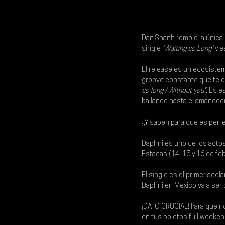
Dan Snaith rompió la única 
single
 "Waiting so Long"
 y 
El release es un ecosistem
groove constante que te ob
so long / Without you"
. Es e
bailando hasta el amanecer
¿Y saben para qué es perfec
Daphni es uno de los actos 
Estacas (14, 15 y 16 de febr
El single es el primer adel
Daphni en México va a ser 
¡DATO CRUCIAL!
 Para que n
en tus boletos full weeke