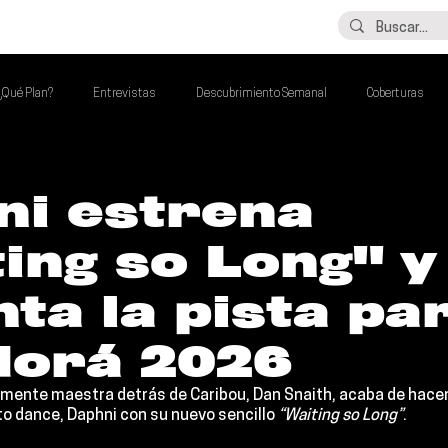
LO ÚLTIMO
CONTACTO
¿Qué Plan?
Entrevistas
Descubrimiento Semanal
Coberturas
alento Mexa Que Debes Escuchar
Flash Round
Imperdibles de la Semana
ni estrena
ing so Long" y
de la Semana
Talento Mexa Semanal
Álbumes de la Semana
nta la pista pa
dorá 2026
La mente maestra detrás de 
Caribou
, Dan Snaith, acaba de hacer
to dance, 
Daphni 
con su nuevo sencillo
 “Waiting so Long”
.