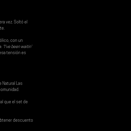
ra vez. Soltó el 
te.
lico, con un 
a:
 "I've been waitin' 
 esa tensión es 
e Natural Las 
e comunidad.
al que el set de 
btener descuento 