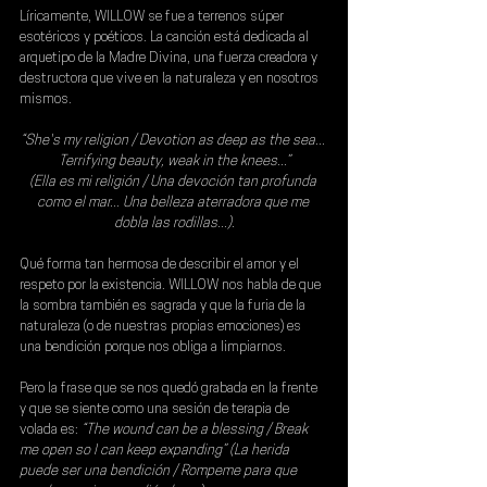
Líricamente, WILLOW se fue a terrenos súper 
esotéricos y poéticos. La canción está dedicada al 
arquetipo de la Madre Divina, una fuerza creadora y 
destructora que vive en la naturaleza y en nosotros 
mismos.
“She's my religion / Devotion as deep as the sea... 
Terrifying beauty, weak in the knees...”
(Ella es mi religión / Una devoción tan profunda 
como el mar... Una belleza aterradora que me 
dobla las rodillas...).
Qué forma tan hermosa de describir el amor y el 
respeto por la existencia. WILLOW nos habla de que 
la sombra también es sagrada y que la furia de la 
naturaleza (o de nuestras propias emociones) es 
una bendición porque nos obliga a limpiarnos.
Pero la frase que se nos quedó grabada en la frente 
y que se siente como una sesión de terapia de 
volada es: 
“The wound can be a blessing / Break 
me open so I can keep expanding” (La herida 
puede ser una bendición / Rompeme para que 