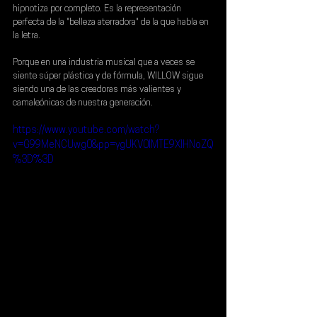
hipnotiza por completo. Es la representación 
perfecta de la "belleza aterradora" de la que habla en 
la letra.
Porque en una industria musical que a veces se 
siente súper plástica y de fórmula, 
WILLOW 
sigue 
siendo una de las creadoras más valientes y 
camaleónicas de nuestra generación.
https://www.youtube.com/watch?
v=G99MeNCUwg0&pp=ygUKV0lMTE9XIHNoZQ
%3D%3D