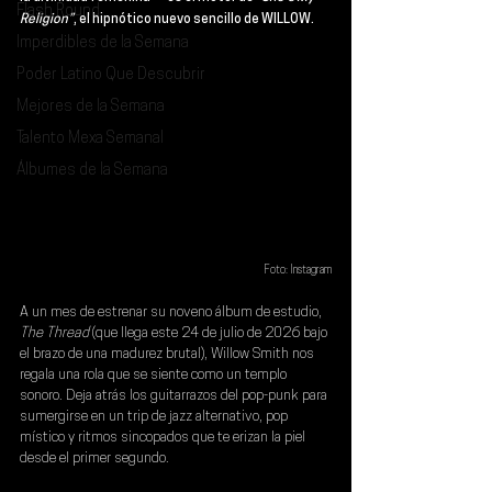
Flash Round
Religion”
, el hipnótico nuevo sencillo de 
WILLOW
.
Imperdibles de la Semana
Poder Latino Que Descubrir
Mejores de la Semana
Talento Mexa Semanal
Álbumes de la Semana
Foto: Instagram
A un mes de estrenar su noveno álbum de estudio, 
The Thread
 (que 
llega este 24 de julio
 de 2026 bajo 
el brazo de una madurez brutal), Willow Smith nos 
regala una rola que se siente como un templo 
sonoro. Deja atrás los guitarrazos del pop-punk para 
sumergirse en un trip de jazz alternativo, pop 
místico y ritmos sincopados que te erizan la piel 
desde el primer segundo.