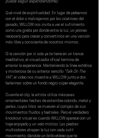
pueda seguir expandiéndome)
.
Qué nivel de espiritualidad. En lugar de pelearnos 
con el dolor o malviajarnos por las cicatrices del 
pasado, WILLOW nos invita a ver el sufrimiento 
como una grieta por donde entra la luz, un jaloneo 
necesario para crecer y convertirnos en una versión 
más libre y consciente de nosotros mismos.
Si la canción por sí sola ya te tiene en un trance 
meditativo, el visualizador oficial termina de 
amarrar la experiencia. Manteniendo la línea estética 
y misteriosa de su anterior sencillo 
"Talk On The 
Hill"
, el video nos muestra a WILLOW junto a dos 
bailarines sobre un fondo negro súper elegante.
Durante el clip, la artista utiliza máscaras 
ornamentales hechas de estambre colorido, metal y 
perlas, cuyos hilos se mueven al compás de sus 
movimientos fluidos y teatrales. Pero el verdadero 
knockout visual es cuando WILLOW aparece con un 
traje enjoyado y un velo místico. Las piedras 
multicolores atrapan la luz con cada sutil 
movimiento, dándole un brillo etéreo que te 