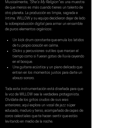
Musicalmente, 
"She's My Religion" 
es una muestra 
de que menos es más cuando tienes un talento de 
otro planeta. La producción es limpia, sagrada e 
íntima. 
WILLOW 
y su equipo decidieron dejar de lado 
la sobreproducción digital para armar un ensamble 
de puros elementos orgánicos:
Un kick drum constante que emula los latidos 
de tu propio corazón en calma.
Clicks y percusiones sutiles que marcan el 
tiempo como si fueran gotas de lluvia cayendo 
en el bosque.
Una guitarra acústica y un piano delicado que 
entran en los momentos justos para darte un 
abrazo sonoro.
Toda esta instrumentación está diseñada para que 
la voz de 
WILLOW 
sea la verdadera protagonista. 
Olvídate de los gritos crudos de sus eras 
anteriores; aquí explora un vocal de jazz súper 
educado, maduro y terso, acompañado de capas de 
coros celestiales que te hacen sentir que estás 
levitando en medio de la noche.