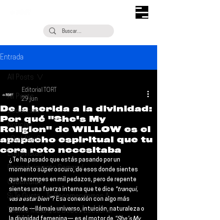
Entrada
All Posts
Editorial TORT
All Posts
29 jun
De la herida a la divinidad:
Escúchalo
Por qué "She's My
Noticias
Religion" de WILLOW es el
apapacho espiritual que tu
¿Qué Plan?
cora roto necesitaba
Entrevistas
¿Te ha pasado que estás pasando por un 
Descubrimiento Semanal
momento súper oscuro, de esos donde sientes 
que te rompes en mil pedazos, pero de repente 
Coberturas
sientes una fuerza interna que te dice 
"tranqui, 
Si Te Gusta... Te Recomendamos A...
vas a estar bien"
? Esa conexión con algo más 
grande —llámale universo, intuición, naturaleza o 
Talento Mexa Que Debes Escuchar
la divinidad femenina— es el motor de 
“She’s My 