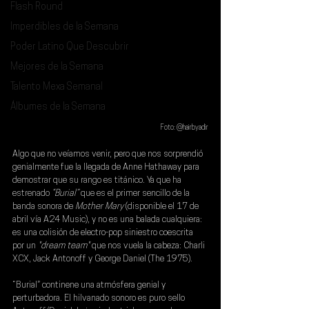
Flash Round
Imperdibles de la Semana
Poder Latino Que Descubrir
Mejores de la Semana
Talento Mexa Semanal
Álbumes de la Semana
Foto: @hairbyadir
Algo que no veíamos venir, pero que nos sorprendió 
genialmente fue la llegada de Anne Hathaway para 
demostrar que su rango es titánico. Ya que ha 
estrenado 
“Burial”
 que es el primer sencillo de la 
banda sonora de 
Mother Mary
 (disponible el 17 de 
abril vía A24 Music), y no es una balada cualquiera: 
es una colisión de electro-pop siniestro coescrita 
por un
 "dream team" 
que nos vuela la cabeza: 
Charli 
XCX
, 
Jack Antonoff
 y 
George Daniel
 (The 1975).
“Burial” continene una atmósfera genial y 
perturbadora. El hilvanado sonoro es puro sello 