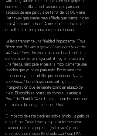
Antonoff/Daniel: bajos industriales que golpean 
como un martillo, sintetizadores que parecen 
sacados de una película de terror de los 80 y una 
Hathaway 
que suena más afilada que nunca. No es 
solo Anne cantando; es Anne encarnando a una 
estrella de pop en pleno colapso emocional.
La letra transmite una frialdad impactante: 
"This 
black suit fits like a glove / I was born to be the 
widow of love"
. Es esa escena de la vida cotidiana 
donde te pones tu mejor outfit negro no para ir a 
una fiesta, sino para enterrar simbólicamente una 
relación que ya no da para más. Entre susurros 
hipnóticos y un estribillo que sentencia
 "This is 
your burial"
, la Hathaway nos entrega una 
interpretación que se siente como un abrazo de 
hielo. El sonido es brutal; es como si la energía 
"brat"
 de 
Charli XCX
 se fusionara con la intensidad 
dramática de una ganadora del Oscar.
El impacto de este track es solo el inicio. La película, 
dirigida por 
David Lowery
, sigue la tormentosa 
relación entre una pop star (Hathaway) y una 
diseñadora de modas (Michaela Coel), con 
FKA 