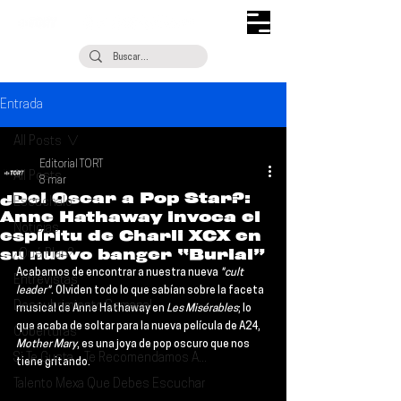
Entrada
All Posts
Editorial TORT
All Posts
8 mar
¿Del Oscar a Pop Star?:
Escúchalo
Anne Hathaway invoca el
Noticias
espíritu de Charli XCX en
su nuevo banger “Burial”
¿Qué Plan?
Acabamos de encontrar a nuestra nueva 
"cult 
Entrevistas
leader"
. Olviden todo lo que sabían sobre la faceta 
Descubrimiento Semanal
musical de 
Anne Hathaway 
en 
Les Misérables
; lo 
que acaba de soltar para la nueva película de 
A24
, 
Coberturas
Mother Mary
, es una joya de pop oscuro que nos 
Si Te Gusta... Te Recomendamos A...
tiene gritando.
Talento Mexa Que Debes Escuchar