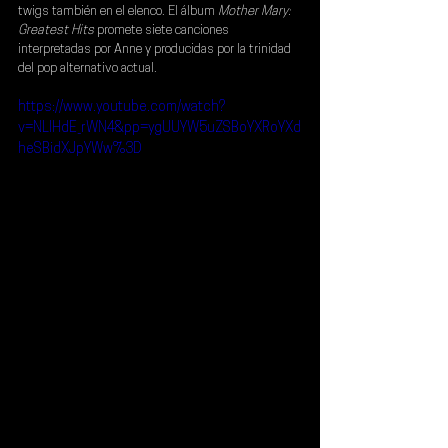
twigs
 también en el elenco. El álbum 
Mother Mary: 
Greatest Hits
 promete siete canciones 
interpretadas por Anne y producidas por la trinidad 
del pop alternativo actual.
https://www.youtube.com/watch?
v=NLlHdE_rWN4&pp=ygUUYW5uZSBoYXRoYXd
heSBidXJpYWw%3D