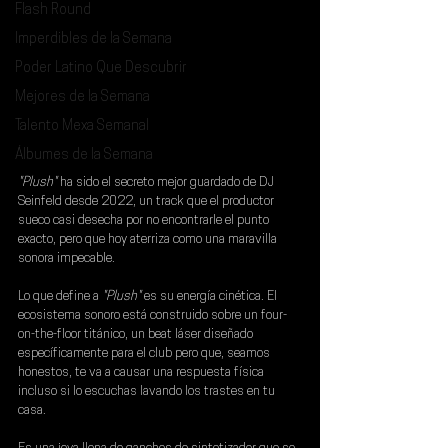
Flash Round
Imperdibles de la Semana
Poder Latino Que Descubrir
Mejores de la Semana
Talento Mexa Semanal
Álbumes de la Semana
"Plush"
 ha sido el secreto mejor guardado de 
DJ 
Seinfeld 
desde 2022, un track que el productor 
sueco casi desecha por no encontrarle el punto 
exacto, pero que hoy aterriza como una maravilla 
sonora impecable.
Lo que define a 
"Plush" 
es su energía cinética. El 
ecosistema sonoro está construido sobre un four-
on-the-floor titánico, un beat láser diseñado 
específicamente para el club pero que, seamos 
honestos, te va a causar una respuesta física 
incluso si lo escuchas lavando los trastes en tu 
casa.