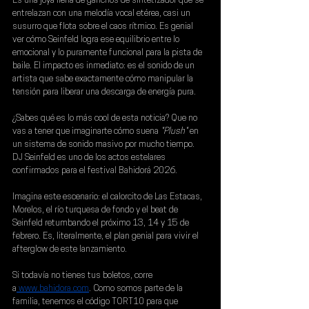
Es una joya llena de ganchos de sintetizador que se 
entrelazan con una melodía vocal etérea, casi un 
susurro que flota sobre el caos rítmico. Es genial 
ver cómo Seinfeld logra ese equilibrio entre lo 
emocional y lo puramente funcional para la pista de 
baile. El impacto es inmediato: es el sonido de un 
artista que sabe exactamente cómo manipular la 
tensión para liberar una descarga de energía pura.
¿Sabes qué es lo más cool de esta noticia? Que no 
vas a tener que imaginarte cómo suena 
"Plush" 
en 
un sistema de sonido masivo por mucho tiempo. 
DJ Seinfeld es uno de los actos estelares 
confirmados para el festival 
Bahidorá 2026
.
Imagina este escenario: el calorcito de Las Estacas, 
Morelos, el río turquesa de fondo y el beat de 
Seinfeld retumbando el próximo 13, 14 y 15 de 
febrero. Es, literalmente, el plan genial para vivir el 
afterglow de este lanzamiento.
Si todavía no tienes tus boletos, corre 
a
www.bahidora.com
. Como somos parte de la 
familia, tenemos el 
código TORT10 para que 