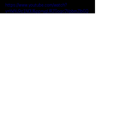
https://www.youtube.com/watch?
v=YxlYu9c1N0U&pp=ygURZGogc2VpbmZlbGQ
gcGx1c2g%3D
Reseñas
Noticias
Bahidorá
DJ Seinfeld
Noticias
Ver todo
Entradas recientes