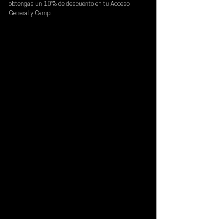
obtengas un 10% de descuento en tu Acceso 
General y Camp
.