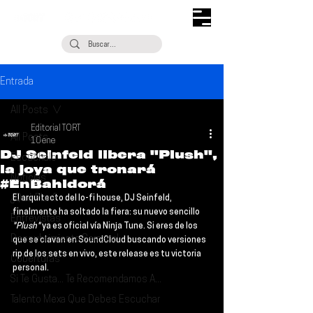
Entrada
All Posts
Editorial TORT
All Posts
10 ene
DJ Seinfeld libera "Plush",
Escúchalo
la joya que tronará
Noticias
#EnBahidorá
¿Qué Plan?
El arquitecto del lo-fi house, 
DJ Seinfeld
, 
finalmente ha soltado la fiera: su nuevo sencillo 
Entrevistas
"Plush"
 ya es oficial vía 
Ninja Tune
. Si eres de los 
Descubrimiento Semanal
que se clavan en SoundCloud buscando versiones 
rip de los sets en vivo, este release es tu victoria 
Coberturas
personal.
Si Te Gusta... Te Recomendamos A...
Talento Mexa Que Debes Escuchar