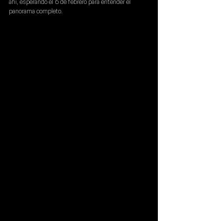
ahí, esperando el 
6 de febrero 
para entender el 
panorama completo.