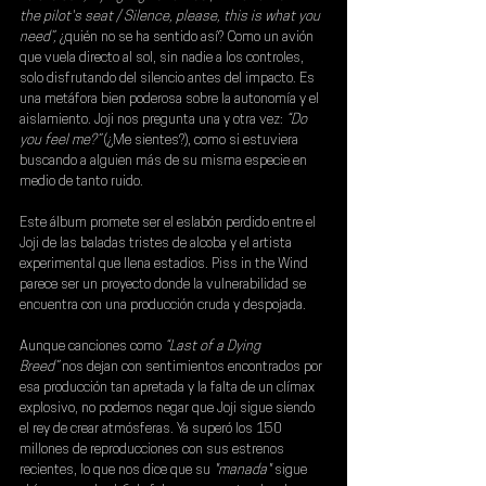
the pilot's seat / Silence, please, this is what you 
need”, 
¿quién no se ha sentido así? Como un avión 
que vuela directo al sol, sin nadie a los controles, 
solo disfrutando del silencio antes del impacto. Es 
una metáfora bien poderosa sobre la autonomía y el 
aislamiento. Joji nos pregunta una y otra vez: 
“Do 
you feel me?”
 (¿Me sientes?), como si estuviera 
buscando a alguien más de su misma especie en 
medio de tanto ruido.
Este álbum promete ser el eslabón perdido entre el 
Joji de las baladas tristes de alcoba y el artista 
experimental que llena estadios. Piss in the Wind 
parece ser un proyecto donde la vulnerabilidad se 
encuentra con una producción cruda y despojada.
Aunque canciones como 
“Last of a Dying 
Breed”
 nos dejan con sentimientos encontrados por 
esa producción tan apretada y la falta de un clímax 
explosivo, no podemos negar que 
Joji 
sigue siendo 
el rey de crear atmósferas. Ya superó los 150 
millones de reproducciones con sus estrenos 
recientes, lo que nos dice que su
 "manada" 
sigue 