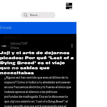
Entrada
All Posts
Editorial TORT
All Posts
24 ene
Joji y el arte de dejarnos
Escúchalo
picados: Por qué ‘Last of a
Noticias
Dying Breed’ es el viaje
que no sabías que
¿Qué Plan?
necesitabas
Entrevistas
¿Alguna vez has sentido que eres el último de tu 
Descubrimiento Semanal
especie? Como si todos a tu alrededor estuvieran 
en una frecuencia distinta y tú fueras el único que 
Coberturas
todavía aprecia el silencio o las pláticas 
Si Te Gusta... Te Recomendamos A...
profundas de madrugada. Esa es la vibra exacta 
que 
Joji 
nos avienta en 
“Last of a Dying Breed”
, el 
Talento Mexa Que Debes Escuchar
nuevo sencillo que nos está preparando para el 