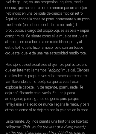
piel de gallina; es una progresión inquieta, media 
oscura, que se siente como caminar por un callejón 
neblinoso en una película de ciencia ficción retro. 
Aquí es donde la cosa se pone interesante y un poco 
frustrante (en el buen sentido... o no tanto). La 
producción, a cargo del propio 
Joji
, es áspera y súper 
comprimida. Se siente como si la música estuviera 
atrapada en una burbuja de ruido blanco, muy al 
estilo lo-fi que lo hizo famoso, pero con un toque 
orquestal que le da una majestuosidad medio rota.
Pero ojo, que este corte es el ejemplo perfecto de lo 
que en internet llamamos 
"edging" 
musical. Sientes 
que los beats propulsivos y los tarareos etéreos te 
van llevando a un drop épico que te va a hacer 
explotar la cabeza... y de repente, ¡pum!, nada. Te 
deja ahí, flotando en el vacío. Es una jugada 
arriesgada; para algunos es genio puro porque 
refleja esa ansiedad de nunca llegar a la meta, y para 
otros es como si te dejaran con la palabra en la boca.
Líricamente, Joji nos cuenta una historia de libertad 
peligrosa: 
“Ooh, you're the last of a dying breed / 
To the sun, flying high and free / Ain't no man in 