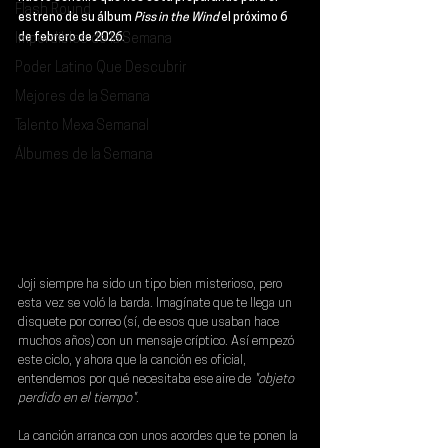
Flash Round
estreno de su álbum 
Piss in the Wind 
el próximo 
6 
Imperdibles de la Semana
de febrero de 2026
.
Poder Latino Que Descubrir
Mejores de la Semana
Talento Mexa Semanal
Álbumes de la Semana
Joji 
siempre ha sido un tipo bien misterioso, pero 
esta vez se voló la barda. Imagínate que te llega un 
disquete por correo (sí, de esos que usaban hace 
muchos años) con un mensaje críptico. Así empezó 
este ciclo, y ahora que la canción es oficial, 
entendemos por qué necesitaba ese aire de
 "objeto 
perdido en el tiempo"
.
La canción arranca con unos acordes que te ponen la 