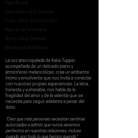
Flash Round
Imperdibles de la Semana
Poder Latino Que Descubrir
Mejores de la Semana
Talento Mexa Semanal
Álbumes de la Semana
La voz aterciopelada de 
Katie Tupper
, 
acompañada de un delicado piano y 
atmósferas melancólicas, crea un ambiente 
íntimo y envolvente que nos invita a conectar 
con nuestras propias experiencias. La letra, 
honesta y vulnerable, nos habla de la 
fragilidad del amor y de la valentía que se 
necesita para seguir adelante a pesar del 
dolor.
"Creo que más personas necesitan sentirse 
autorizadas a admitir que nunca seremos 
perfectos en nuestras relaciones, incluso 
cuando son todo lo que hemos querido"
, 