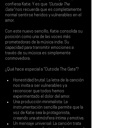
confiesa Katie. Y es que 
"Outside The 
Gate"
 nos recuerda que es completamente 
normal sentirse heridos y vulnerables en el 
amor.
Con este nuevo sencillo, Katie consolida su 
posición como una de las voces más 
prometedoras de la música indie. Su 
capacidad para transmitir emociones a 
través de su música es simplemente 
conmovedora.
¿Qué hace especial a "Outside The Gate"?
Honestidad brutal: La letra de la canción 
nos invita a ser vulnerables y a 
reconocer que todos hemos 
experimentado el dolor del amor.
Una producción minimalista: La 
instrumentación sencilla permite que la 
voz de Katie sea la protagonista, 
creando una atmósfera íntima y emotiva.
Un mensaje universal: La canción trata 