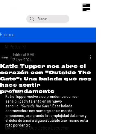
Entrada
All Posts
Editorial TORT
All Posts
31 oct 2024
Katie Tupper nos abre el
Escúchalo
corazón con "Outside The
Noticias
Gate": Una balada que nos
hace sentir
¿Qué Plan?
profundamente
Entrevistas
Katie Tupper
 vuelve a sorprendernos con su 
sensibilidad y talento en su nuevo 
Descubrimiento Semanal
sencillo,
 "Outside The Gate"
. Esta balada 
Coberturas
conmovedora nos sumerge en un mar de 
emociones, explorando la complejidad del amor y 
Si Te Gusta... Te Recomendamos A...
el dolor de amar a alguien cuando uno mismo está 
roto por dentro.
Talento Mexa Que Debes Escuchar