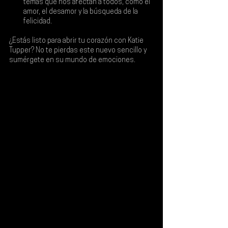
temas que nos afectan a todos, como el 
amor, el desamor y la búsqueda de la 
felicidad.
¿Estás listo para abrir tu corazón con Katie 
Tupper? No te pierdas este nuevo sencillo y 
sumérgete en su mundo de emociones.