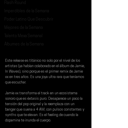
Flash Round
Imperdibles de la Semana
Poder Latino Que Descubrir
Mejores de la Semana
Talento Mexa Semanal
Álbumes de la Semana
Este release es titánico no solo por el nivel de los 
artistas (ya habían colaborado en el álbum de Jamie, 
In Waves), sino porque es el primer remix de 
Jamie 
xx
 en tres años. Es una joya ultra rara que teníamos 
que escuchar.
Jamie xx transforma el track en un ecosistema 
sonoro que es éxtasis puro. Desaparece un poco la 
tensión del pop original y la reemplaza con un 
banger que suena a 4 AM, con pulsos constantes y 
synths que te elevan. Es el feeling de cuando la 
dopamina te inunda el cuerpo.