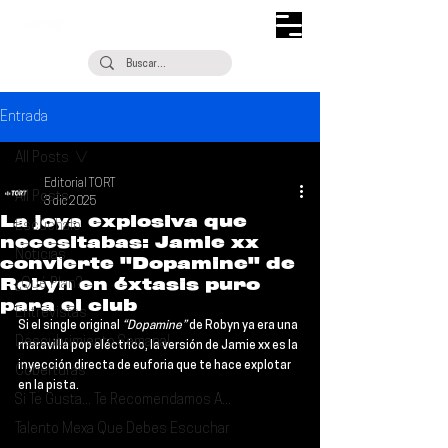
Entrada
All Posts
Editorial TORT
All Posts
3 dic 2025
La joya explosiva que
Escúchalo
necesitabas: Jamie xx
Noticias
convierte "Dopamine" de
Robyn en éxtasis puro
¿Qué Plan?
para el club
Entrevistas
Si el single original 
“Dopamine”
 de 
Robyn 
ya era una 
Descubrimiento Semanal
maravilla pop eléctrico, la versión de 
Jamie xx
 es la 
inyección directa de euforia que te hace explotar 
Coberturas
en la pista.
Si Te Gusta... Te Recomendamos A...
Talento Mexa Que Debes Escuchar