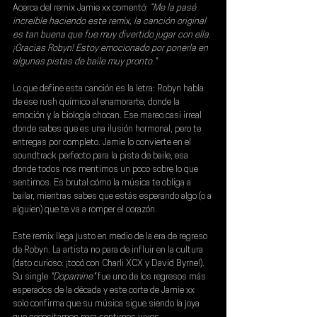
Acerca del remix Jamie xx comentó: 
“Me la pasé 
increíble haciendo este remix, la canción original 
es tan buena que fue muy divertido jugar con ella. 
¡Gracias Robyn! Estoy emocionado por ponerla en 
algunas pistas de baile muy pronto."
Lo que define esta canción es la letra: 
Robyn 
habla 
de ese rush químico al enamorarte, donde la 
emoción y la biología chocan. Ese mareo casi irreal 
donde sabes que es una ilusión hormonal, pero te 
entregas por completo. Jamie lo convierte en el 
soundtrack perfecto para la pista de baile, esa 
donde todos nos mentimos un poco sobre lo que 
sentimos. Es brutal cómo la música te obliga a 
bailar, mientras sabes que estás esperando algo (o a 
alguien) que te va a romper el corazón.
Este remix llega justo en medio de la era de regreso 
de 
Robyn
. La artista no para de influir en la cultura 
(dato curioso: ¡tocó con Charli XCX y David Byrne!). 
Su single
 "Dopamine"
 fue uno de los regresos más 
esperados de la década y este corte de Jamie xx 
solo confirma que su música sigue siendo la joya 