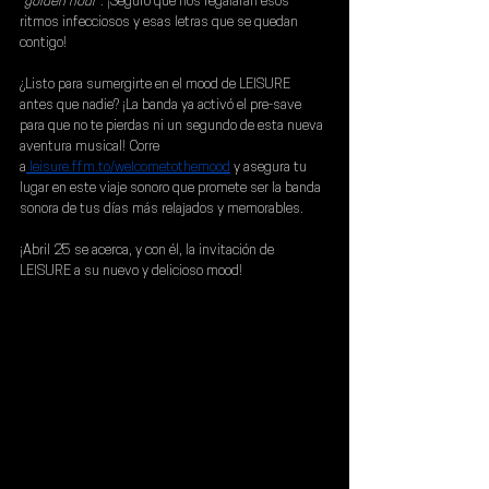
"golden hour"
. ¡Seguro que nos regalarán esos 
ritmos infecciosos y esas letras que se quedan 
contigo!
¿Listo para sumergirte en el mood de 
LEISURE 
antes que nadie? ¡La banda ya activó el pre-save 
para que no te pierdas ni un segundo de esta nueva 
aventura musical! Corre 
a
leisure.ffm.to/welcometothemood
 y asegura tu 
lugar en este viaje sonoro que promete ser la banda 
sonora de tus días más relajados y memorables.
¡Abril 25 se acerca, y con él, la invitación de 
LEISURE a su nuevo y delicioso mood!