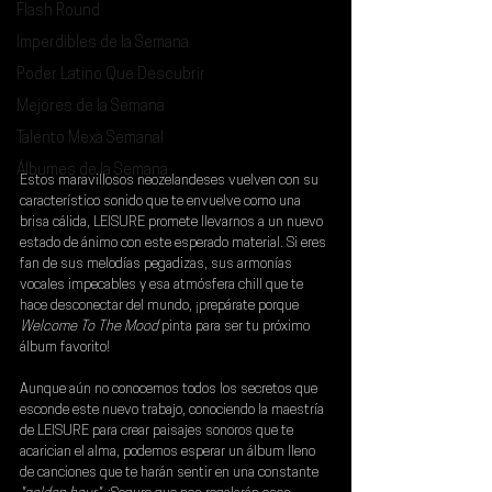
Flash Round
Imperdibles de la Semana
Poder Latino Que Descubrir
Mejores de la Semana
Talento Mexa Semanal
Álbumes de la Semana
Estos maravillosos neozelandeses vuelven con su 
característico sonido que te envuelve como una 
brisa cálida, 
LEISURE 
promete llevarnos a un nuevo 
estado de ánimo con este esperado material. Si eres 
fan de sus melodías pegadizas, sus armonías 
vocales impecables y esa atmósfera chill que te 
hace desconectar del mundo, ¡prepárate porque 
Welcome To The Mood
 pinta para ser tu próximo 
álbum favorito!
Aunque aún no conocemos todos los secretos que 
esconde este nuevo trabajo, conociendo la maestría 
de LEISURE para crear paisajes sonoros que te 
acarician el alma, podemos esperar un álbum lleno 
de canciones que te harán sentir en una constante 