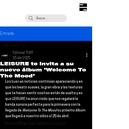
Entrada
All Posts
Editorial TORT
All Posts
15 abr 2025
LEISURE te invita a su
Escúchalo
nuevo álbum ‘Welcome To
Noticias
The Mood’
¿Qué Plan?
Las buenas noticias continúan apareciendo y es 
que los beats suaves, la gran vibra y las texturas 
Entrevistas
que te hacen sentir cositas están de vuelta y es 
Descubrimiento Semanal
que 
LEISURE 
ha anunciado que nos regalará la 
banda sonora perfecta para la primavera con la 
Coberturas
llegada de 
Welcome To The Mood
 su próximo álbum 
Si Te Gusta... Te Recomendamos A...
que llegará a nuestro oídos el 
25 de abril
.
Talento Mexa Que Debes Escuchar