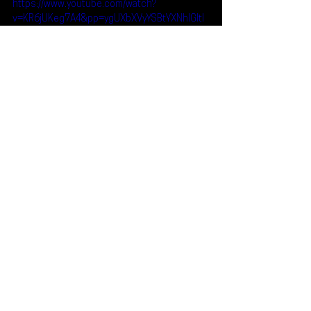
https://www.youtube.com/watch?
v=KR6jUKeg7A4&pp=ygUXbXVyYSBtYXNhIGltI
HJlYWxseSBob3Q%3D
Reseñas
Escúchalo
Mura Masa
Escúchalo
Ver todo
Entradas recientes