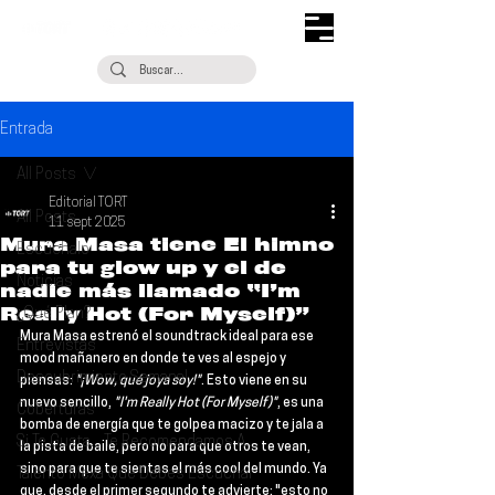
Entrada
All Posts
Editorial TORT
All Posts
11 sept 2025
Mura Masa tiene El himno
Escúchalo
para tu glow up y el de
Noticias
nadie más llamado “I’m
Really Hot (For Myself)”
¿Qué Plan?
Mura Masa
 estrenó el soundtrack ideal para ese 
Entrevistas
mood mañanero en donde te ves al espejo y 
Descubrimiento Semanal
piensas: 
"¡Wow, qué joya soy!"
. Esto viene en su 
nuevo sencillo, 
"I'm Really Hot (For Myself)"
, es una 
Coberturas
bomba de energía que te golpea macizo y te jala a 
Si Te Gusta... Te Recomendamos A...
la pista de baile, pero no para que otros te vean, 
sino para que te sientas el más cool del mundo. Ya 
Talento Mexa Que Debes Escuchar
que, desde el primer segundo te advierte: "esto no 