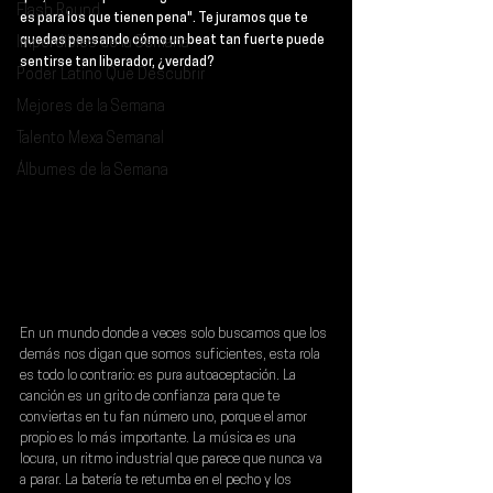
Flash Round
es para los que tienen pena". Te juramos que te 
quedas pensando cómo un beat tan fuerte puede 
Imperdibles de la Semana
sentirse tan liberador, ¿verdad?
Poder Latino Que Descubrir
Mejores de la Semana
Talento Mexa Semanal
Álbumes de la Semana
En un mundo donde a veces solo buscamos que los 
demás nos digan que somos suficientes, esta rola 
es todo lo contrario: es pura autoaceptación. La 
canción es un grito de confianza para que te 
conviertas en tu fan número uno, porque el amor 
propio es lo más importante. La música es una 
locura, un ritmo industrial que parece que nunca va 
a parar. La batería te retumba en el pecho y los 