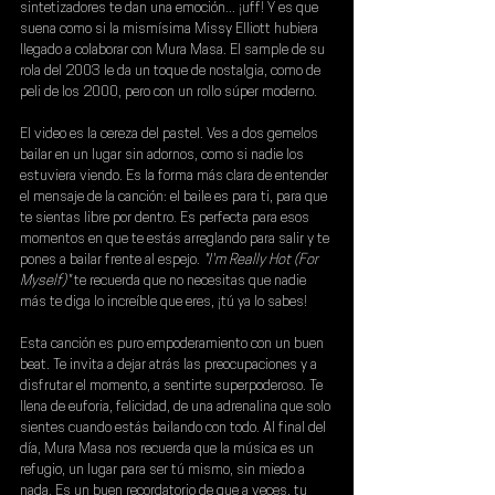
sintetizadores te dan una emoción... ¡uff! Y es que 
suena como si la mismísima 
Missy Elliott
 hubiera 
llegado a colaborar con 
Mura Masa
. El sample de su 
rola del 2003 le da un toque de nostalgia, como de 
peli de los 2000, pero con un rollo súper moderno. 
El video es la cereza del pastel. Ves a dos gemelos 
bailar en un lugar sin adornos, como si nadie los 
estuviera viendo. Es la forma más clara de entender 
el mensaje de la canción: el baile es para ti, para que 
te sientas libre por dentro. Es perfecta para esos 
momentos en que te estás arreglando para salir y te 
pones a bailar frente al espejo.
 "I'm Really Hot (For 
Myself)" 
te recuerda que no necesitas que nadie 
más te diga lo increíble que eres, ¡tú ya lo sabes!
Esta canción es puro empoderamiento con un buen 
beat. Te invita a dejar atrás las preocupaciones y a 
disfrutar el momento, a sentirte superpoderoso. Te 
llena de euforia, felicidad, de una adrenalina que solo 
sientes cuando estás bailando con todo. Al final del 
día, 
Mura Masa
 nos recuerda que la música es un 
refugio, un lugar para ser tú mismo, sin miedo a 
nada. Es un buen recordatorio de que a veces, tu 