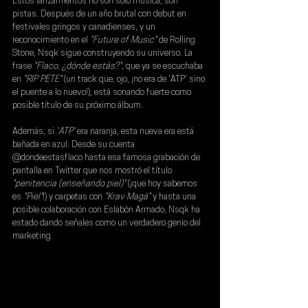
Estos lanzamientos no son solo música; son 
pistas. Después de un año brutal con debut en 
festivales gringos y canadienses, y un 
reconocimiento en el 
"Future of Music"
 de 
Rolling 
Stone
, 
Nsqk 
sigue construyendo su universo. La 
frase
 "Flaco, ¿dónde estás?"
, que ya se escuchaba 
en 
"RIP PETE"
 (un track que, ojo, ¡no era de 'ATP' sino 
el puente a lo nuevo!), está sonando fuerte como 
posible título de su próximo álbum.
Además, si 
'ATP'
 era naranja, esta nueva era está 
bañada en azul. Desde su cuenta 
@dondeestasflaco hasta esa famosa grabación de 
pantalla en Twitter que nos mostró el título 
"penitencia (enseñando piel)"
 (¡que hoy sabemos 
es 
"Piel"
!) y carpetas con 
"Krav Magá"
y hasta una 
posible colaboración con Eslabón Armado, 
Nsqk 
ha 
estado dando señales como un verdadero genio del 
marketing.