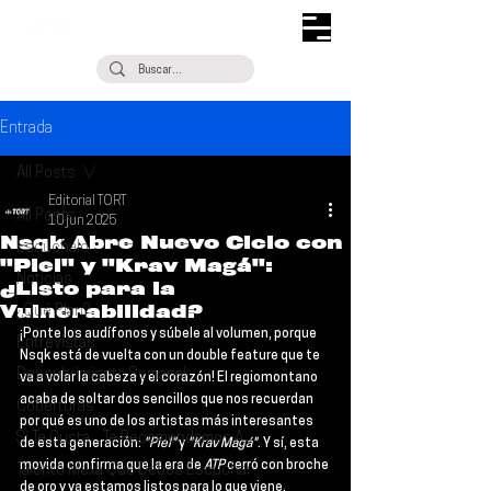
Entrada
All Posts
Editorial TORT
All Posts
10 jun 2025
Nsqk Abre Nuevo Ciclo con
Escúchalo
"Piel" y "Krav Magá":
Noticias
¿Listo para la
Vulnerabilidad?
¿Qué Plan?
¡Ponte los audífonos y súbele al volumen, porque 
Entrevistas
Nsqk 
está de vuelta con un double feature que te 
Descubrimiento Semanal
va a volar la cabeza y el corazón! El regiomontano 
acaba de soltar dos sencillos que nos recuerdan 
Coberturas
por qué es uno de los artistas más interesantes 
Si Te Gusta... Te Recomendamos A...
de esta generación: 
"Piel"
 y
 "Krav Magá"
. Y sí, esta 
movida confirma que la era de 
ATP 
cerró con broche 
Talento Mexa Que Debes Escuchar
de oro y ya estamos listos para lo que viene.