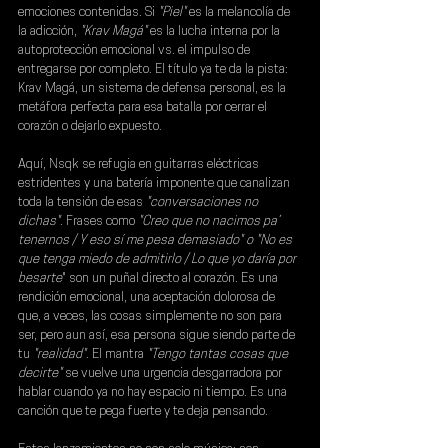
emociones contenidas. Si 
"Piel"
 es la melancolía de 
la adicción, 
"Krav Magá"
 es la lucha interna por la 
autoprotección emocional vs. el impulso de 
entregarse por completo. El título ya te da la pista: 
Krav Magá, un sistema de defensa personal, es la 
metáfora perfecta para esa batalla por cerrar el 
corazón o dejarlo expuesto.
Aquí, Nsqk se refugia en guitarras eléctricas 
estridentes y una batería imponente que canalizan 
toda la tensión de esas
 "conversaciones no 
dichas"
. Frases como 
"Creo que no nacimos pa’ 
tenernos / Y eso sí me pesa demasiado" o "No es 
que tenga miedo de admitirlo / Lo que yo daría por 
besarte
" son un puñal directo al corazón. Es una 
rendición emocional, una aceptación dolorosa de 
que, a veces, las cosas simplemente no son para 
ser, pero aun así, esa persona sigue siendo parte de 
tu 
"realidad"
. El mantra 
"Tengo tantas cosas que 
decirte"
 se vuelve una urgencia desgarradora por 
hablar cuando ya no hay espacio ni tiempo. Es una 
canción que te pega fuerte y te deja pensando.