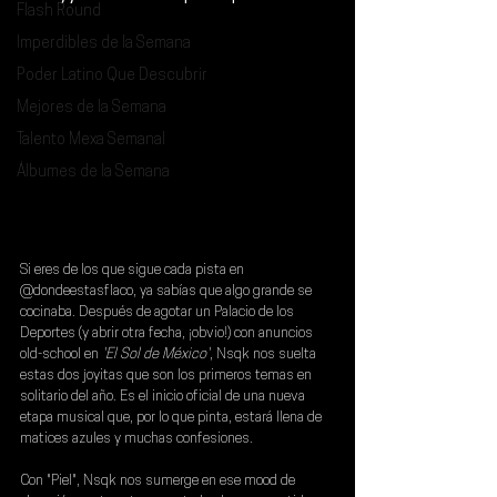
Flash Round
Imperdibles de la Semana
Poder Latino Que Descubrir
Mejores de la Semana
Talento Mexa Semanal
Álbumes de la Semana
Si eres de los que sigue cada pista en 
@dondeestasflaco, ya sabías que algo grande se 
cocinaba. 
Después de agotar un Palacio de los 
Deportes
 (y abrir otra fecha, ¡obvio!) con anuncios 
old-school en 
'El Sol de México'
, Nsqk nos suelta 
estas dos joyitas que son los primeros temas en 
solitario del año. Es el inicio oficial de una nueva 
etapa musical que, por lo que pinta, estará llena de 
matices azules y muchas confesiones.
Con "Piel", Nsqk nos sumerge en ese mood de 