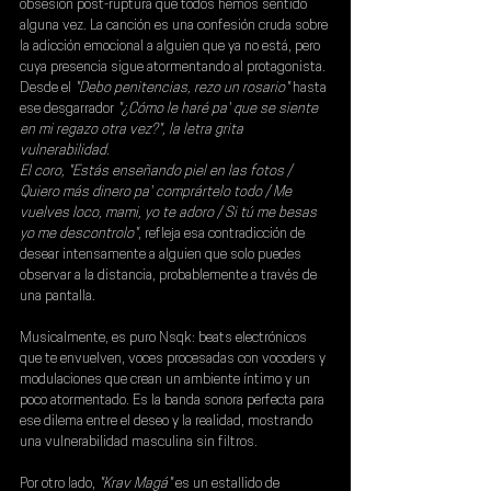
obsesión post-ruptura que todos hemos sentido 
alguna vez. La canción es una confesión cruda sobre 
la adicción emocional a alguien que ya no está, pero 
cuya presencia sigue atormentando al protagonista. 
Desde el 
"Debo penitencias, rezo un rosario"
 hasta 
ese desgarrador 
"¿Cómo le haré pa' que se siente 
en mi regazo otra vez?", la letra grita 
vulnerabilidad.
El coro, "Estás enseñando piel en las fotos / 
Quiero más dinero pa' comprártelo todo / Me 
vuelves loco, mami, yo te adoro / Si tú me besas 
yo me descontrolo"
, refleja esa contradicción de 
desear intensamente a alguien que solo puedes 
observar a la distancia, probablemente a través de 
una pantalla. 
Musicalmente, es puro 
Nsqk
: beats electrónicos 
que te envuelven, voces procesadas con vocoders y 
modulaciones que crean un ambiente íntimo y un 
poco atormentado. Es la banda sonora perfecta para 
ese dilema entre el deseo y la realidad, mostrando 
una vulnerabilidad masculina sin filtros.
Por otro lado,
 "Krav Magá"
 es un estallido de 