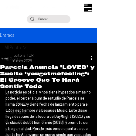
Entrada
All Posts
Editorial TORT
All Posts
6 may 2025
Parcels Anuncia 'LOVED' y
Escúchalo
Suelta 'yougotmefeeling':
Noticias
El Groove Que Te Hará
Sentir Todo
¿Qué Plan?
La noticia es oficial y nos tiene hypeados a más no 
Entrevistas
poder: el tercer álbum de estudio de 
Parcels 
se 
Descubrimiento Semanal
llama 
LOVED 
y tiene fecha de lanzamiento para el 
12 de septiembre vía Because Music
. Este disco 
Coberturas
llega después de la locura de 
Day/Night
 (2021) y su 
Si Te Gusta... Te Recomendamos A...
ya clásico debut homónimo (2018), y promete ser 
otra genialidad. Pero lo más emocionante es que, 
Talento Mexa Que Debes Escuchar
¡justo hoy!, lanzaron un nuevo single que ya puedes 