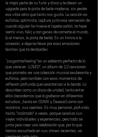
la mejor parte de su funk y disco y le dieran un 
upgrade para la pista de baile moderna, sin perder 
esa vibra retro que tanto nos gusta. La canción es 
eufórica, optimista, captura justo esa sensación de 
cuando alguien te mueve el tapete cañón, te hace 
sentir vivo, feliz y con ganas de comerte el mundo 
(o al menos, la pista de baile). Es un himno a la 
conexión, a dejarse llevar por esas emociones 
bonitas que te desbordan.
"yougotmefeeling"
 es un adelanto perfecto de lo 
que viene en
 'LOVED'
, un álbum de 12 canciones 
que promete ser una colección musical exuberante y 
eufórica, pero también con esos momentos de 
reflexión profunda que caracterizan a la banda. Lo 
describen como un disco de unidad, tanto entre 
ellos (recordemos que lo grabaron en diferentes 
estudios, ¡hasta en CDMX y Oaxaca!) como con 
nosotros, sus oyentes. Es muy personal, profundo, 
hasta "incómodo" a veces, porque canaliza sus 
viajes individuales y experiencias, pero todo se 
junta para crear una celebración que, por lo que 
hemos escuchado en sus shows recientes, se 
siente en cada nota.