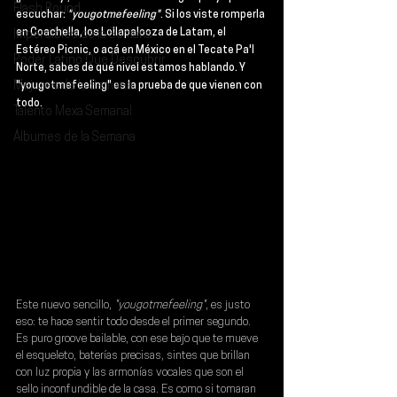
Flash Round
escuchar:
"yougotmefeeling"
. Si los viste romperla 
en Coachella, los Lollapalooza de Latam, el 
Imperdibles de la Semana
Estéreo Picnic, o acá en México en el 
Tecate Pa'l 
Poder Latino Que Descubrir
Norte
, sabes de qué nivel estamos hablando. Y 
Mejores de la Semana
"yougotmefeeling" es la prueba de que vienen con 
todo.
Talento Mexa Semanal
Álbumes de la Semana
Este nuevo sencillo,
 "yougotmefeeling"
, es justo 
eso: te hace sentir todo desde el primer segundo. 
Es puro groove bailable, con ese bajo que te mueve 
el esqueleto, baterías precisas, sintes que brillan 
con luz propia y las armonías vocales que son el 
sello inconfundible de la casa. Es como si tomaran 