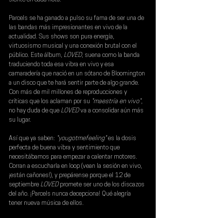
Parcels se ha ganado a pulso su fama de ser una de 
las bandas más impresionantes en vivo de la 
actualidad. Sus shows son pura energía, 
virtuosismo musical y una conexión brutal con el 
público. Este álbum, 
LOVED
, suena como la banda 
traduciendo toda esa vibra en vivo y esa 
camaradería que nació en un sótano de Bloomington 
a un disco que te hará sentir parte de algo grande. 
Con más de mil millones de reproducciones y 
críticas que los aclaman por su 
"maestría en vivo"
, 
no hay duda de que 
LOVED 
va a consolidar aún más 
su lugar.
Así que ya saben: 
"yougotmefeeling"
 es la dosis 
perfecta de buena vibra y sentimiento que 
necesitábamos para empezar a calentar motores. 
Corran a escucharla en loop (vean la sesión en vivo, 
¡están cañones!), y prepárense porque el 
12 de 
septiembre 
LOVED
 promete ser uno de los discazos 
del año. ¡Parcels nunca decepciona! Qué alegría 
tener nueva música de ellos.