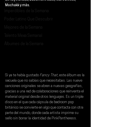
Flash Round
Mochakk y más
.
Imperdibles de la Semana
Poder Latino Que Descubrir
Mejores de la Semana
Talento Mexa Semanal
Álbumes de la Semana
Si ya te había gustado 
Fancy That
, este álbum es la 
secuela que no sabías que necesitabas. Las nueve 
canciones originales se abren a nuevas geografías, 
gracias a una red de colaboraciones que reinventa el 
material original desde otros lenguajes. Es un triple 
disco en el que cada cápsula de bedroom pop 
británico se convierte en algo que contacta con otra 
parte del mundo, donde cada artista imprime su 
sello sin borrar la identidad de PinkPantheress.