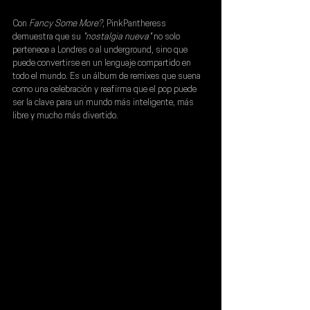
Con
 Fancy Some More?
, 
PinkPantheress 
demuestra que su 
"nostalgia nueva"
 no solo 
pertenece a Londres o al underground, sino que 
puede convertirse en un lenguaje compartido en 
todo el mundo. Es un álbum de remixes que suena 
como una celebración y reafirma que el pop puede 
ser la clave para un mundo más inteligente, más 
libre y mucho más divertido.