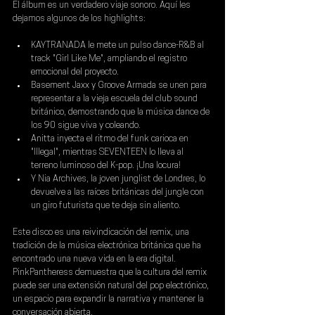
El álbum es un verdadero viaje sonoro. Aquí les 
dejamos algunos de los highlights:
KAYTRANADA 
le mete un pulso dance-R&B al 
track "Girl Like Me", ampliando el registro 
emocional del proyecto.
Basement Jaxx
 y 
Groove Armada
 se unen para 
representar a la vieja escuela del club sound 
británico, demostrando que la música dance de 
los 90 sigue viva y coleando.
Anitta 
inyecta el ritmo del funk carioca en 
"Illegal", mientras 
SEVENTEEN 
lo lleva al 
terreno luminoso del K-pop. ¡Una locura!
Y 
Nia Archives
, la joven junglist de Londres, lo 
devuelve a las raíces británicas del jungle con 
un giro futurista que te deja sin aliento.
Este disco es una reivindicación del remix, una 
tradición de la música electrónica británica que ha 
encontrado una nueva vida en la era digital. 
PinkPantheress 
demuestra que la cultura del remix 
puede ser una extensión natural del pop electrónico, 
un espacio para expandir la narrativa y mantener la 
conversación abierta.