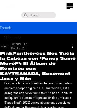
Entrada
All Posts
Editorial TORT
All Posts
15 oct 2025
PinkPantheress Nos Vuela
Escúchalo
la Cabeza con 'Fancy Some
Noticias
More?': El Álbum de
Remixes con
¿Qué Plan?
KAYTRANADA, Basement
Entrevistas
Jaxx y Más
Descubrimiento Semanal
La artista británica, 
PinkPantheress
, un verdadero 
emblema del pop digital de la Generación Z, está 
Coberturas
de regreso con 
Fancy Some More?
. Y no es un álbum 
Si Te Gusta... Te Recomendamos A...
cualquiera, es una reinterpretación de su mixtape 
'Fancy That' (2025) con colaboraciones bestiales 
Talento Mexa Que Debes Escuchar
de 
Kaytranada, Basement Jaxx, Nia Archives, 