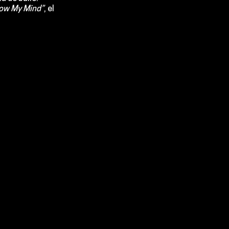
low My Mind”
, el 