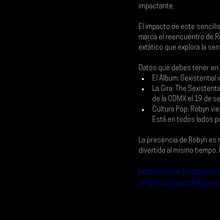
impactante.
El impacto de este sencillo
marca el reencuentro de 
R
extático que explora la se
Datos que debes tener en e
El Álbum: Sexistential
La Gira: The Sexistent
de la CDMX el 19 de se
Cultura Pop: Robyn vie
Está en todos lados po
La presencia de 
Robyn 
es 
divertido al mismo tiempo.
https://www.youtube.c
v=GTbz2dgwtXE&pp=y