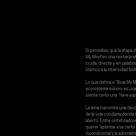
Si pensabas que la etapa d
My Mind”
 es una reinterpre
cruda, directa y, en palabra
titánico a la intensidad bio
Lo que define a “Blow My M
ecosistema sonoro es una m
siente como una 
"nave esp
La letra transmite una devo
de la vida cotidiana donde
aliento. Entre sintetizado
querer "aplastar esa carita 
incondicional y la adrenali