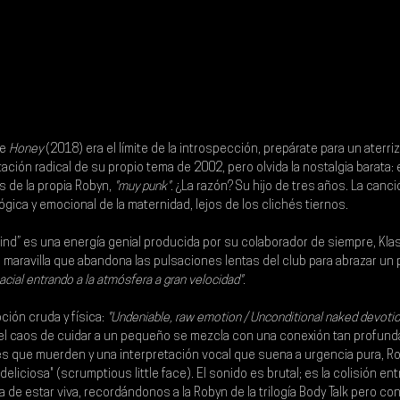
e 
Honey 
(2018) era el límite de la introspección, prepárate para un aterri
tación radical de su propio tema de 2002, pero olvida la nostalgia barata: 
s de la propia 
Robyn
,
 "muy punk"
. ¿La razón? Su hijo de tres años. La can
lógica y emocional de la maternidad, lejos de los clichés tiernos.
ind” es una energía genial producida por su colaborador de siempre, Klas
aravilla que abandona las pulsaciones lentas del club para abrazar un 
acial entrando a la atmósfera a gran velocidad"
.
ción cruda y física: 
"Undeniable, raw emotion / Unconditional naked devotio
 el caos de cuidar a un pequeño se mezcla con una conexión tan profunda
res que muerden y una interpretación vocal que suena a urgencia pura, R
deliciosa" (scrumptious little face). El sonido es brutal; es la colisión ent
na de estar viva, recordándonos a la Robyn de la trilogía Body Talk pero c