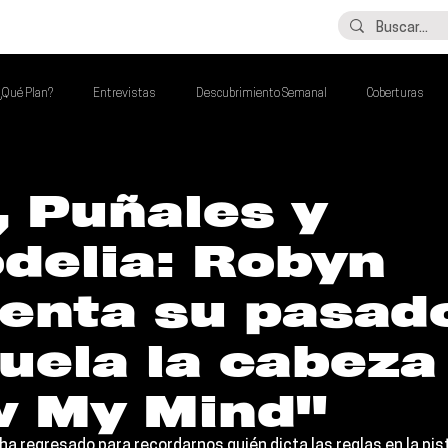
LO ÚLTIMO
CONTACTO
¿Qué Plan?
Entrevistas
Descubrimiento Semanal
Coberturas
alento Mexa Que Debes Escuchar
Flash Round
Imperdibles de la Semana
 Puñales y
delia: Robyn
de la Semana
Talento Mexa Semanal
Álbumes de la Semana
enta su pasad
uela la cabeza
w My Mind"
ha regresado para recordarnos quién dicta las reglas en la pist