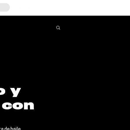
o y
 con
a de baile. 