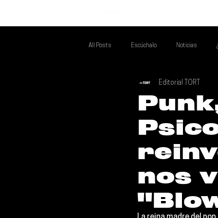
INICIO
All Posts
Escúchalo
Noticias
Editorial TORT
Si Te Gusta... Te Recomendamos A...
T
Punk,
Psico
Poder Latino Que Descubrir
Mejores 
reinv
nos v
"Blo
La reina madre del pop 