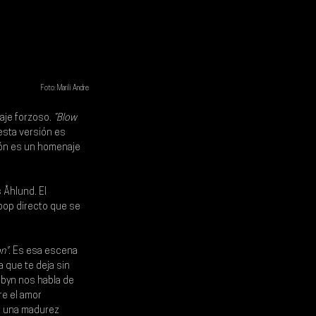
Foto: Marili Andre
zaje forzoso.
 “Blow 
esta versión es 
ción es un homenaje 
 Åhlund. El 
pop directo que se 
n"
. Es esa escena 
 que te deja sin 
obyn nos habla de 
re el amor 
on una madurez 