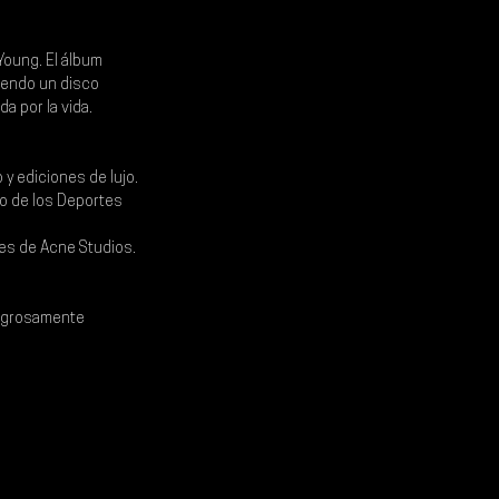
 Young
. El álbum 
iendo un disco 
a por la vida.
 y ediciones de lujo.
io de los Deportes 
les de Acne Studios. 
ligrosamente 