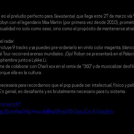
 es el preludio perfecto para 
Sexistential
, que llega este 
27 de marzo vía
obyn 
con el legendario 
Max Martin
 (por primera vez desde 2010), promet
nsualidad no solo como sexo, sino como el propósito de mantenerse atraíd
l radar:
 incluye 9 tracks y ya puedes pre-ordenarlo en vinilo color magenta, blanco
ial Tour recorrerá arenas mundiales. ¡Ojo! Robyn se presentará en el 
Palac
ptiembre junto a Lykke Li
.
ne de colaborar con Charli xcx en el remix de "360" y de musicalizar desfi
rque ella es la cultura.
necesaria para recordarnos que el pop puede ser intelectual, físico y pe
 Es genial, es desafiante y es brutalmente necesario para tu sistema.
om/watch?
gUScm9ieW4gYmxvdyBteSBtaW5k0gcJCcUKAYcqIYzv