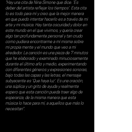
"Hay una cita de Nina Simone que dice: 'Es 
deber del artista reflejar los tiempos'. Esta cita 
lo es todo para mí y creo que la mejor manera 
en que puedo intentar hacerlo es a través de mi 
arte y mi música. Hay tanta oscuridad y dolor en 
este mundo en el que vivimos, y quería crear 
algo tan profundamente personal y tan crudo 
como pudiera encontrarme a mí misma sobre 
mi propia mente y el mundo que veo a mi 
alrededor. La canción es una pieza de 7 minutos 
que he elaborado y examinado minuciosamente 
durante el último año y medio, experimentando 
con diferentes géneros y expresiones sonoras, 
bajo todas las capas y las letras, el mensaje 
subyacente es 'Que haya luz'. Es una oración, 
una súplica y un grito de ayuda y realmente 
espero que esta canción pueda traer algo de 
esperanza, de la misma manera que esta 
música lo hace para mí, a aquellos que más lo 
necesitan".