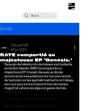
Entrada
All Posts
Editorial TORT
All Posts
18 jun 2024
RAYE compartió su
Escúchalo
majestuoso EP ‘Genesis.’
Noticias
Después de haberla roto de manera contundente 
en los Brit Awards, 
RAYE 
ha compartido un 
¿Qué Plan?
majestuoso EP titulado 
Genesis.
 en donde 
encontramos esa poderosa voz con una mezcla 
Entrevistas
de texturas con las que habitualmente no trabaja, 
Descubrimiento Semanal
pero que para este esfuerzo lo hizo de manera 
magistral y ahora nos deja con ganas de más.
Coberturas
Si Te Gusta... Te Recomendamos A...
Talento Mexa Que Debes Escuchar