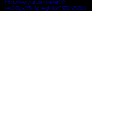
https://www.youtube.com/watch?
v=aOX8gyc27K4&pp=ygUMcmF5ZSBnZW5lc2
lz
Reseñas
Noticias
RAYE
Noticias
Ver todo
Entradas recientes