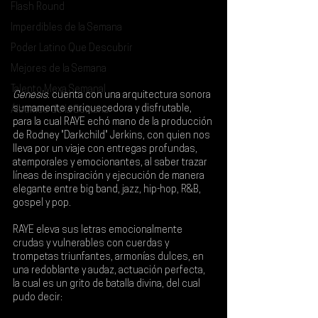
Flash Round
Imperdibles de la Semana
Poder Latino Que Descubrir
Mejores de la Semana
Talento Mexa Semanal
Genesis.
 cuenta con una arquitectura sonora 
sumamente enriquecedora y disfrutable, 
Álbumes de la Semana
para la cual 
RAYE 
echó mano de la producción 
de 
Rodney "Darkchild" Jerkins
, con quien nos 
lleva por un viaje con entregas profundas, 
atemporales y emocionantes, al saber trazar 
líneas de inspiración y ejecución de manera 
elegante entre big band, jazz, hip-hop, R&B, 
gospel y pop.
RAYE eleva sus letras emocionalmente 
crudas y vulnerables con cuerdas y 
trompetas triunfantes, armonías dulces, en 
una redoblante y audaz, actuación perfecta, 
la cual es un grito de batalla divina, del cual 
pudo decir: