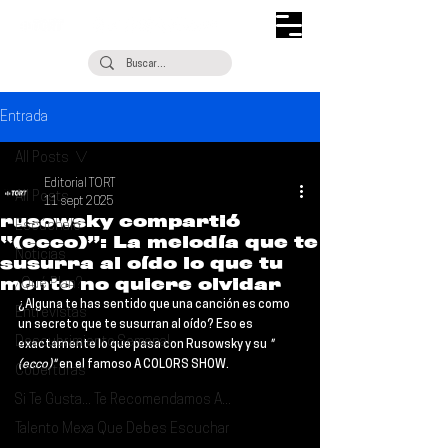
Entrada
All Posts
Editorial TORT
All Posts
11 sept 2025
rusowsky compartió
Escúchalo
“(ecco)”: La melodía que te
Noticias
susurra al oído lo que tu
mente no quiere olvidar
¿Qué Plan?
¿Alguna te has sentido que una canción es como 
Entrevistas
un secreto que te susurran al oído? Eso es 
Descubrimiento Semanal
exactamente lo que pasa con 
Rusowsky 
y su 
"
(ecco)"
 en el famoso 
A COLORS SHOW
. 
Coberturas
Si Te Gusta... Te Recomendamos A...
Talento Mexa Que Debes Escuchar