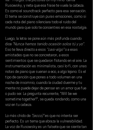
va? 
"I forgot the pictures on my mind"
 canta 
Rusowsky
, y neta que esa frase te vuela la cabeza. 
Es como el soundtrack perfecto para esa sensación. 
El tema se construye con puras emociones, como si 
cada nota del piano silenciara todo el ruido del 
mundo para que solo te concentres en esa nostalgia.
Luego, la letra se pone aún más profunda cuando 
dice 
"Nunca hemos tenido ocasión solos tú y yo"
. 
Eso te lleva directo a esos 
"casi-algo"
 o a esas 
amistades que no se concretaron, a esos 
sentimientos que se quedaron flotando en el aire. La 
instrumentación es minimalista, casi lo-fi, con unas 
notas de piano que suenan a eco, a algo lejano. Es el 
tipo de canción que pones a todo volumen en una 
noche de insomnio, cuando la ciudad duerme y tu 
mente no puede dejar de pensar en un amor que fue 
o pudo ser. La pregunta recurrente, "Will be we 
sometime together?", se queda rondando, como una 
voz en tu cabeza.
Lo más chido de 
"(ecco)" 
es que no intenta ser 
perfecto. Es un tema que abraza la vulnerabilidad. 
La voz de Rusowsky es un falsete que se siente tan 