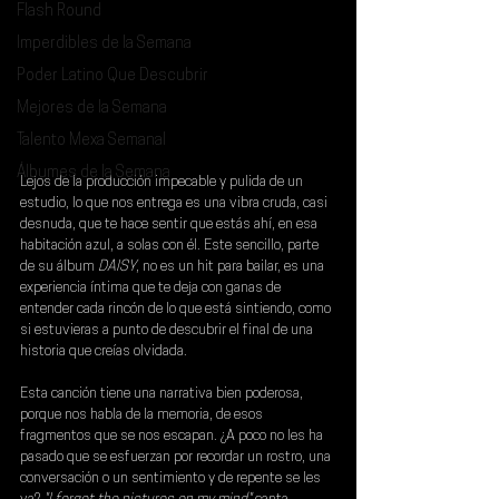
Flash Round
Imperdibles de la Semana
Poder Latino Que Descubrir
Mejores de la Semana
Talento Mexa Semanal
Álbumes de la Semana
Lejos de la producción impecable y pulida de un 
estudio, lo que nos entrega es una vibra cruda, casi 
desnuda, que te hace sentir que estás ahí, en esa 
habitación azul, a solas con él. Este sencillo, parte 
de su álbum
 DAISY
, no es un hit para bailar, es una 
experiencia íntima que te deja con ganas de 
entender cada rincón de lo que está sintiendo, como 
si estuvieras a punto de descubrir el final de una 
historia que creías olvidada.
Esta canción tiene una narrativa bien poderosa, 
porque nos habla de la memoria, de esos 
fragmentos que se nos escapan. ¿A poco no les ha 
pasado que se esfuerzan por recordar un rostro, una 
conversación o un sentimiento y de repente se les 