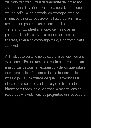
delicado, tan frágil, que te transmite de inmediato 
esa melancolía y añoranza. Es como la banda sonora 
de una película indie donde los protagonistas se 
miran, pero nunca se atreven a hablarse. A mí me 
recuerda un poco a esas escenas de Lost in 
Translation donde el silencio dice más que mil 
palabras. La rola te invita a reconciliarte con la 
tristeza, a verla no como algo malo, sino como parte 
de la vida.
Al final, este sencillo no es solo una canción, es una 
experiencia. Es un track para el alma de los que han 
amado, de los que han extrañado y de los que saben 
que a veces, lo más bonito de una historia es lo que 
no se dijo. Es una prueba de que 
Rusowsky 
se la 
rifa con una sensibilidad única y que ha creado un 
himno para todos los que tienen la mente llena de 
recuerdos y la vida llena de preguntas sin respuesta.