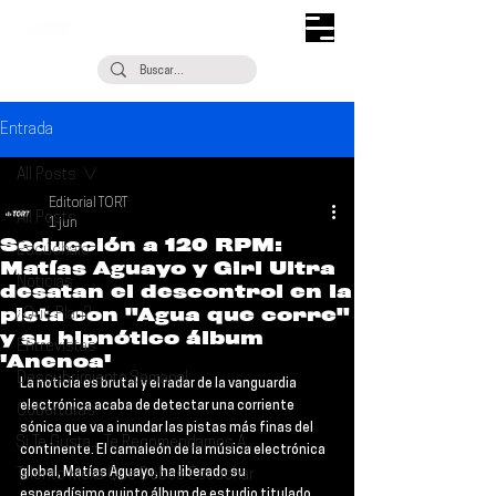
Entrada
All Posts
Editorial TORT
All Posts
1 jun
Seducción a 120 RPM:
Escúchalo
Matías Aguayo y Girl Ultra
Noticias
desatan el descontrol en la
pista con "Agua que corre"
¿Qué Plan?
y su hipnótico álbum
Entrevistas
'Anenoa'
Descubrimiento Semanal
La noticia es brutal y el radar de la vanguardia 
electrónica acaba de detectar una corriente 
Coberturas
sónica que va a inundar las pistas más finas del 
Si Te Gusta... Te Recomendamos A...
continente. El camaleón de la música electrónica 
global, 
Matías Aguayo
, ha liberado su 
Talento Mexa Que Debes Escuchar
esperadísimo quinto álbum de estudio titulado 