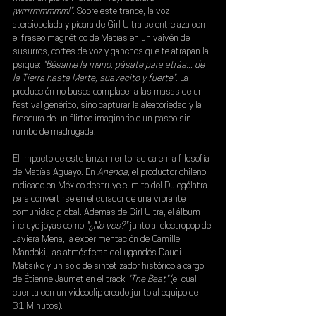
¡wrrrrmmmmm!"
. Sobre este trance, la voz 
aterciopelada y pícara de Girl Ultra se entrelaza con 
el fraseo magnético de Matías en un vaivén de 
susurros, cortes de voz y ganchos que te atrapan la 
psique: 
"Bésame la mano, pásate para atrás... de 
la Tierra hasta Marte, suavecito y fuerte"
. La 
producción no busca complacer a las masas de un 
festival genérico, sino capturar la aleatoriedad y la 
frescura de un flirteo imaginario o un paseo sin 
rumbo de madrugada.
El impacto de este lanzamiento radica en la filosofía 
de 
Matías Aguayo
. En 
Anenoa
, el productor chileno 
radicado en México destruye el mito del DJ ególatra 
para convertirse en el curador de una vibrante 
comunidad global. Además de 
Girl Ultra
, el álbum 
incluye joyas como 
"¿No ves?"
 junto al electropop de 
Javiera Mena
, la experimentación de 
Camille 
Mandoki
, las atmósferas del ugandés 
Daudi 
Matsiko
 y un solo de sintetizador histórico a cargo 
de 
Étienne Jaumet
 en el track 
"The Beat" 
(el cual 
cuenta con un videoclip creado junto al equipo de 
31 Minutos).