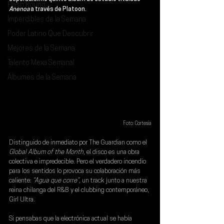
Flash Round
Anenoa 
a través de Platoon. 
Imperdibles de la Semana
Poder Latino Que Descubrir
Mejores de la Semana
Talento Mexa Semanal
Álbumes de la Semana
Foto: Cortesía
Distinguido de inmediato por 
The Guardian
 como el 
Global Album of the Month
, el disco es una obra 
colectiva e impredecible. Pero el verdadero incendio 
para los sentidos lo provoca su colaboración más 
caliente: 
“Agua que corre”
, un track junto a nuestra 
reina chilanga del R&B y el clubbing contemporáneo, 
Girl Ultra
.
Si pensabas que la electrónica actual se había 