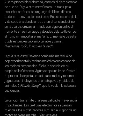
vuelto predecible y aburrida, este es el claro ejemplo 
de que no. 
“Agua que corre”
 no es un track para 
escuchar estático; es un juego de flirteo directo, 
sudor e improvisación nocturna. Es esa escena de la 
vida cotidiana donde entras a un after clandestino 
en la Juárez, cruzas la mirada con alguien entre el 
humo, te sirven un trago y decides dejarte llevar por 
el ritmo sin importar el mañana. El mensaje de esta 
dupla es puro escapismo bailable y carnal: 
"Hagamos todo, lo rico es la sed"
.
“Agua que corre”
 se erige como una maravilla de 
pop experimental y techno melódico que escapa de 
los moldes comerciales. Fiel a la escuela de su 
propio sello Cómeme, Aguayo teje una base rítmica 
impredecible repleta de texturas crudas y recursos 
juguetones, incluyendo onomatopeyas y ruidos de 
animales (
"¡Ribbit! ¡Bang!"
) que le vuelan la cabeza a 
cualquiera.
La canción transmite una sensualidad e irreverencia 
impactantes. Las texturas electrónicas avanzan 
mientras los sintetizadores simulan el rugido de un 
motor en plena marcha:
 "Voy, acelero 