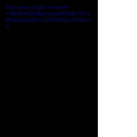
https://www.youtube.com/watch?
v=GMS0K3KS1GA&pp=ygUnbWF0aWFzIGFnd
WF5byBnaXJsIHVsdHJhIGFndWEgcXVlIGNvcn
Jl