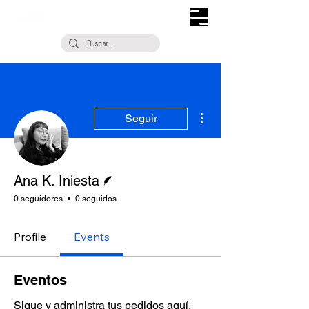
Más acciones
Seguir
Escritor
Ana K. Iniesta
0 seguidores
0 seguidos
Profile
Events
Eventos
Sigue y administra tus pedidos aquí.