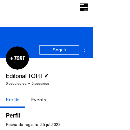
Más acciones
Seguir
Escritor
Editorial TORT
0 seguidores
0 seguidos
Profile
Events
Perfil
Fecha de registro: 25 jul 2023