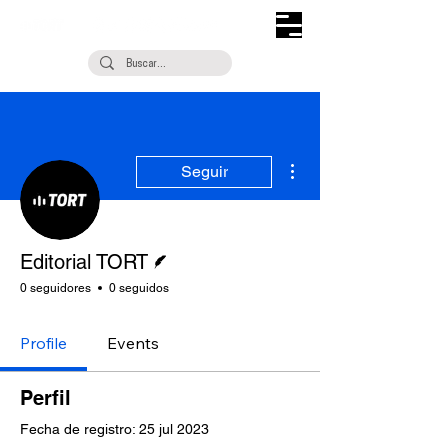
Más acciones
Seguir
Escritor
Editorial TORT
0 seguidores
0 seguidos
Profile
Events
Perfil
Fecha de registro: 25 jul 2023