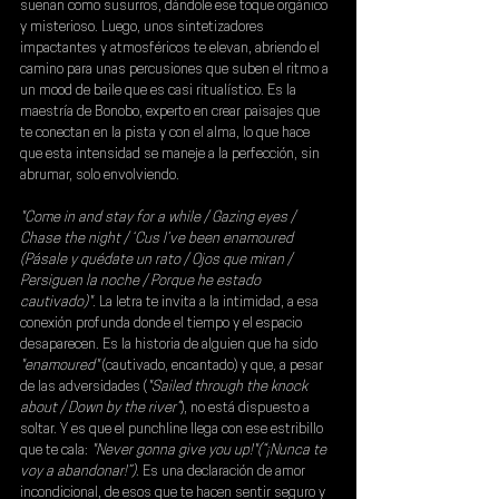
suenan como susurros, dándole ese toque orgánico 
y misterioso. Luego, unos sintetizadores 
impactantes y atmosféricos te elevan, abriendo el 
camino para unas percusiones que suben el ritmo a 
un mood de baile que es casi ritualístico. Es la 
maestría de Bonobo, experto en crear paisajes que 
te conectan en la pista y con el alma, lo que hace 
que esta intensidad se maneje a la perfección, sin 
abrumar, solo envolviendo.
"Come in and stay for a while / Gazing eyes / 
Chase the night / ‘Cus I’ve been enamoured 
(Pásale y quédate un rato / Ojos que miran / 
Persiguen la noche / Porque he estado 
cautivado)"
. La letra te invita a la intimidad, a esa 
conexión profunda donde el tiempo y el espacio 
desaparecen. Es la historia de alguien que ha sido 
"enamoured"
 (cautivado, encantado) y que, a pesar 
de las adversidades (
"Sailed through the knock 
about / Down by the river”
), no está dispuesto a 
soltar. Y es que el punchline llega con ese estribillo 
que te cala: 
"Never gonna give you up!"(“¡Nunca te 
voy a abandonar!”)
. Es una declaración de amor 
incondicional, de esos que te hacen sentir seguro y 