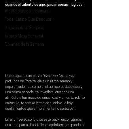
Flash Round
cuando el talento se une, ¡pasan cosas mágicas!
Imperdibles de la Semana
Poder Latino Que Descubrir
Mejores de la Semana
Talento Mexa Semanal
Álbumes de la Semana
Desde que le das play a 
"Give You Up"
, la voz 
profunda de 
Poté 
te jala a un ritmo sereno y 
esperanzador. Es como si el tiempo se detuviera y 
una calma especial te invadiera, creando una 
atmósfera luminosa de sinceridad y amor. La rola te 
envuelve, te abraza y te dice al oído que hay 
sentimientos que simplemente no se acaban.
En el universo sonoro de este track, encontramos 
una amalgama de detalles exquisitos. Los panderos 