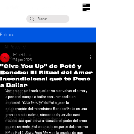
Entrada
All Posts
Iván Retana
All Posts
24 jun 2025
"Give You Up" de Poté y
Escúchalo
Bonobo: El Ritual del Amor
Noticias
Incondicional que te Pone
a Bailar
¿Qué Plan?
Vamos con un track que les va a envolver el alma y 
Entrevistas
a poner el cuerpo a bailar con un mood bien 
Descubrimiento Semanal
especial: 
"Give You Up" 
de 
Poté
, ¡con la 
colaboración del mismísimo 
Bonobo
! Esto es una 
Coberturas
gran dosis de calma, sinceridad y un vibe casi 
Si Te Gusta... Te Recomendamos A...
ritualístico que les va a recordar el poder del amor 
que no se rinde. Este sencillo es parte del próximo 
Talento Mexa Que Debes Escuchar
EP de Poté, 
Baby, Hold Me
, y es la prueba de que 