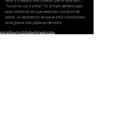
bailar y a celebrar esa conexión que te hace decir: 
"nunca te voy a soltar"
. Es el track perfecto para 
esas noches en las que necesitas una dosis de 
calma, un recordatorio de que el amor incondicional 
es el groove más poderoso de todos.
Reseñas
Escúchalo
Poté
Bonobo
Escúchalo
Ver todo
Entradas recientes