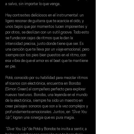
a salvo, sin importar lo que venga.
Hay contrastes deliciosos en el instrumental: un 
ligero resonar de guitarra que te acaricia el oído, y 
unos bajos que por momentos lucen imponentes y 
por otros, se deslizan con un sutil groove. Todo esto 
se funde con cajas de ritmos que le dan la 
intensidad precisa, justo donde tiene que ser. Es 
una canción que te lleva por un viaje emocional, pero 
siempre con los pies bien puestos en el ritmo, con 
esa vibra de que el amor es el beat que te mantiene 
en pie.
Poté, conocido por su habilidad para mezclar ritmos 
africanos con electrónica, encuentra en Bonobo 
(Simon Green) al compañero perfecto para explorar 
nuevas texturas. Bonobo, una leyenda en el mundo 
de la electrónica, siempre ha sido un maestro en 
crear paisajes sonoros que son a la vez complejos y 
profundamente emocionales. Juntos, en 
"Give You 
Up"
, logran una sinergia que es pura magia.
“Give You Up”
 de 
Poté 
y 
Bonobo 
te invita a sentir, a 