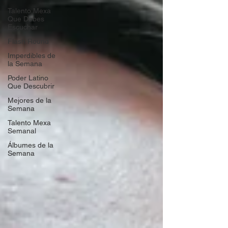
Talento Mexa
Que Debes
Escuchar
Flash Round
Imperdibles de
la Semana
Poder Latino
Que Descubrir
Mejores de la
Semana
Talento Mexa
Semanal
Álbumes de la
Semana