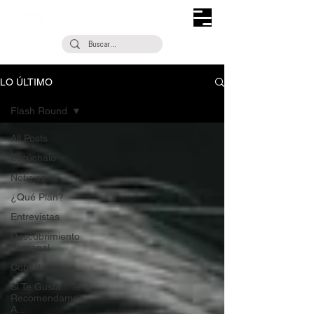
LO ÚLTIMO
Flash Round
All Posts
Escúchalo
Noticias
¿Qué Plan?
Entrevistas
Descubrimiento
Semanal
Coberturas
Si Te Gusta... Te
Recomendamos
A...