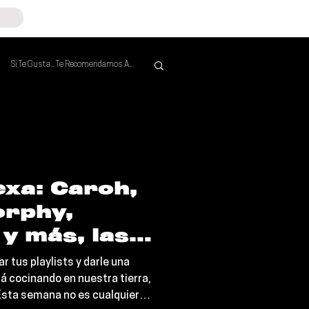
Si Te Gusta... Te Recomendamos A...
Mejores de la Semana
exa: Caroh,
rphy,
y más, las
a semana
r tus playlists y darle una
bes
tá cocinando en nuestra tierra,
 Esta semana no es cualquier