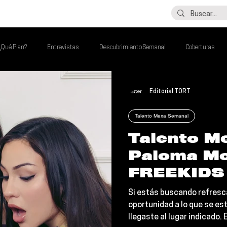
LO ÚLTIMO
CONTACTO
¿Qué Plan?
Entrevistas
Descubrimiento Semanal
Coberturas
lash Round
Imperdibles de la Semana
Poder Latino Que Descubrir
Editorial TORT
Talento Mexa Semanal
a Semana
Talento M
Paloma Mo
FREEKIDS 
joyas de l
Si estás buscando refresca
que no de
oportunidad a lo que se es
llegaste al lugar indicado.
perderte