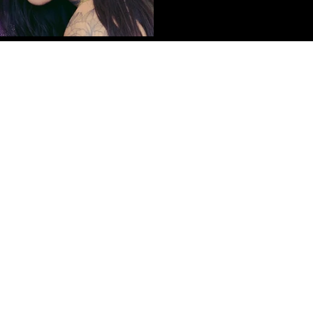
semana: tenemos desde g
hasta propuestas emergen
corazón (de la buena mane
Política de Privacidad