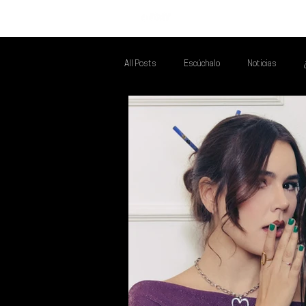
INICIO
All Posts
Escúchalo
Noticias
Talento Mexa Que Debes Escuchar
F
Talento Mexa Semanal
Álbumes de l