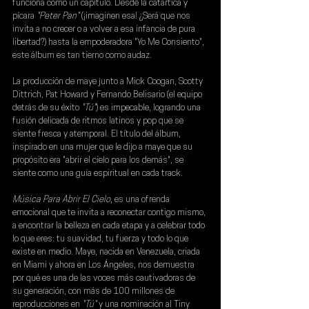
funciona como un capítulo. Desde la catártica y 
pícara
 "Peter Pan" 
(¡imaginen esa! ¿Será que nos 
invita a no crecer o a volver a esa infancia de pura 
libertad?) hasta la empoderadora "Yo Me Consiento", 
este álbum es tan tierno como audaz.
La producción de 
maye 
junto a 
Mick Coogan
, 
Scotty 
Dittrich
, 
Pat Howard
 y 
Fernando Belisario
 (el equipo 
detrás de su éxito 
"Tú"
) es impecable, logrando una 
fusión delicada de ritmos latinos y pop que se 
siente fresca y atemporal. El título del álbum, 
inspirado en una mujer que le dijo a 
maye 
que su 
propósito era "abrir el cielo para los demás", se 
siente como una guía espiritual en cada track.
Música Para Abrir El Cielo
, es una ofrenda 
emocional que te invita a reconectar contigo mismo, 
a encontrar la belleza en cada etapa y a celebrar todo 
lo que eres: tu suavidad, tu fuerza y todo lo que 
existe en medio
. Maye, nacida en Venezuela, criada 
en Miami y ahora en Los Ángeles, nos demuestra 
por qué es una de las voces más cautivadoras de 
su generación, con más de 100 millones de 
reproducciones en 
"Tú" 
y una nominación al 
Tiny 