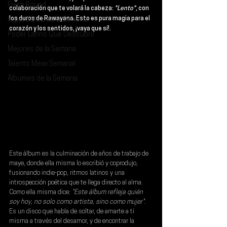
Flash Round
colaboración que te volará la cabeza: 
"Lento"
, con 
los duros de 
Rawayana
. Esto es pura magia para el 
Imperdibles de la Semana
corazón y los sentidos, ¡vaya que sí!.
Poder Latino Que Descubrir
Mejores de la Semana
Talento Mexa Semanal
Álbumes de la Semana
Este álbum es la culminación de años de trabajo de 
maye
, donde ella misma lo escribió y coprodujo, 
fusionando indie-pop, ritmos latinos y una 
introspección poética que te llega directo al alma. 
Como ella misma dice: 
"Este álbum refleja quién 
soy hoy, no solo como artista, sino como mujer"
. 
Es un disco que habla de soltar, de amarte a ti 
misma a través del desamor, y de encontrar la 