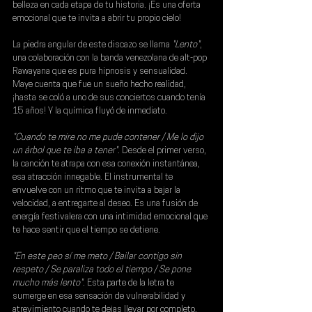
belleza en cada etapa de tu historia. ¡Es una oferta 
emocional que te invita a abrir tu propio cielo!
La piedra angular de este discazo se llama 
"Lento"
, 
una colaboración con la banda venezolana de alt-pop 
Rawayana 
que es pura hipnosis y sensualidad. 
Maye cuenta que fue un sueño hecho realidad, 
¡hasta se coló a uno de sus conciertos cuando tenía 
15 años! Y la química fluyó de inmediato.
"Cuando te mire no me pude contener / Me lo dijo 
un árbol que te iba a tener"
. Desde el primer verso, 
la canción te atrapa con esa conexión instantánea, 
esa atracción innegable. El instrumental te 
envuelve con un ritmo que te invita a bajar la 
velocidad, a entregarte al deseo. Es una fusión de 
energía festivalera con una intimidad emocional que 
te hace sentir que el tiempo se detiene.
"En este peo sí me meto / Bailar contigo sin 
respeto / Se paraliza todo el tiempo / Se pone 
mucho más lento"
. Esta parte de la letra te 
sumerge en esa sensación de vulnerabilidad y 
atrevimiento cuando te dejas llevar por completo. 