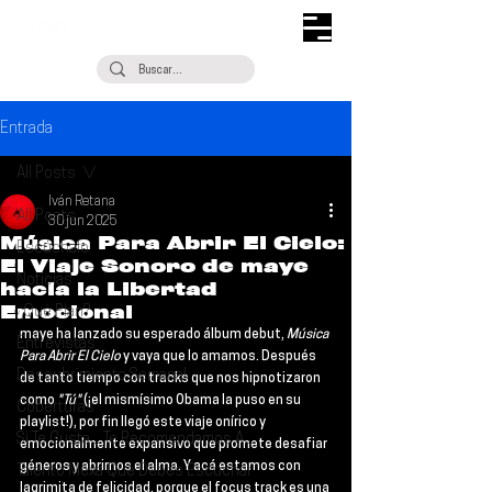
Entrada
All Posts
Iván Retana
All Posts
30 jun 2025
Música Para Abrir El Cielo:
Escúchalo
El Viaje Sonoro de maye
Noticias
hacia la Libertad
Emocional
¿Qué Plan?
maye 
ha lanzado su esperado álbum debut, 
Música 
Entrevistas
Para Abrir El Cielo
 y vaya que lo amamos. Después 
Descubrimiento Semanal
de tanto tiempo con tracks que nos hipnotizaron 
como
 "Tú"
 (¡el mismísimo Obama la puso en su 
Coberturas
playlist!), por fin llegó este viaje onírico y 
Si Te Gusta... Te Recomendamos A...
emocionalmente expansivo que promete desafiar 
géneros y abrirnos el alma. Y acá estamos con 
Talento Mexa Que Debes Escuchar
lagrimita de felicidad, porque el focus track es una 