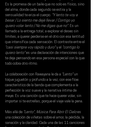
Es la promesa de un baile que no solo es físico, sino 
del alma, donde cada segundo se estira y la 
sensualidad te eriza el cuerpo.
 "Y lento te voy a 
besar / Lo siento me dejé llevar / Contigo yo 
quiero volar lento / No me digas que no"
. Es un 
llamado a la entrega total, a explorar el deseo sin 
límites, a querer perderse en el otro con esa lentitud 
que intensifica cada sensación. El contraste entre el 
"casi siempre voy rápido y duro"
 y el 
"contigo lo 
quiero lento"
 es una declaración de intenciones que 
te deja pensando en esa persona especial con la que 
todo cobra otro ritmo.
La colaboración con 
Rawayana 
le da a 
"Lento" 
un 
toque juguetón y profundo a la vez, con ese flow 
característico de la banda que complementa a la 
perfección la voz suave y la narrativa íntima de 
maye
. Es una canción que te hace querer volar, sin 
importar si te estrellas, porque el viaje vale la pena.
Más allá de
 "Lento"
, 
Música Para Abrir El Cielo
 es 
una colección de viñetas sobre el amor, la pérdida, la 
sanación y la claridad. Cada una de las 11 canciones 