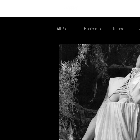
INICIO
All Posts
Escúchalo
Noticias
Talento Mexa Que Debes Escuchar
F
Talento Mexa Semanal
Álbumes de l