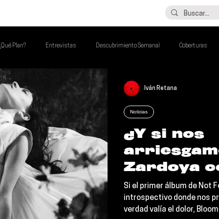
LO ÚLTIMO
CONTACTO
¿Qué Plan?
Entrevistas
Descubrimiento Semanal
Coberturas
lash Round
Imperdibles de la Semana
Poder Latino Que Descubrir
Iván Retana
Noticias
a Semana
¿Y si nos
arriesgam
Zardoya c
Radio flor
Si el primer álbum de Not F
‘Bloom’ y
introspectivo donde nos p
verdad valía el dolor, Bloo
que el amo