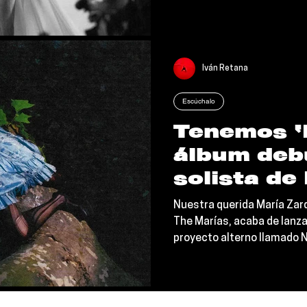
Zardoya envió un mensaje 
pena
nos pegó durísimo: "Melt e
decir 'no estoy segura, pe
intentarlo'". Y en serio, ¿
ahí?
Iván Retana
Escúchalo
Tenemos ‘M
álbum deb
solista de
Zardoya d
Nuestra querida María Zard
Marías co
The Marías, acaba de lanz
proyecto alterno llamado N
Radio
Melt, es una joya que tien