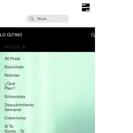
LO ÚLTIMO
All Posts
All Posts
Escúchalo
Noticias
¿Qué
Plan?
Entrevistas
Descubrimiento
Semanal
Coberturas
Si Te
Gusta... Te