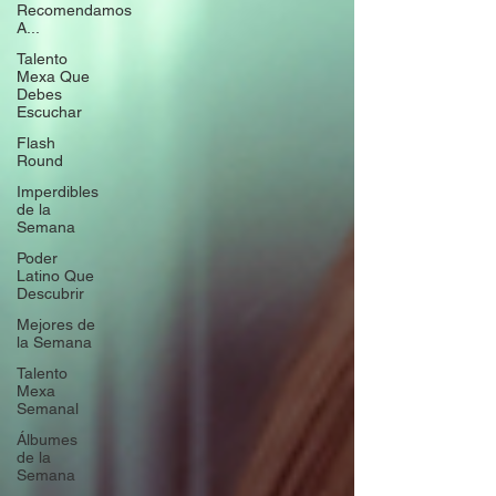
Recomendamos
A...
Talento
Mexa Que
Debes
Escuchar
Flash
Round
Imperdibles
de la
Semana
Poder
Latino Que
Descubrir
Mejores de
la Semana
Talento
Mexa
Semanal
Álbumes
de la
Semana