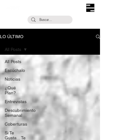
LO ÚLTIMO
All Posts
All Posts
Escúchalo
Noticias
¿Qué
Plan?
Entrevistas
Descubrimiento
Semanal
Coberturas
Si Te
Gusta... Te