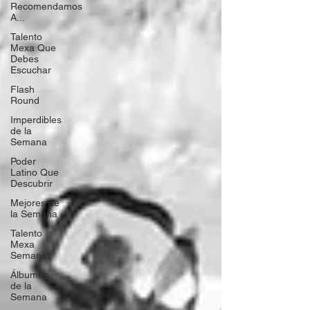
Recomendamos
A...
Talento
Mexa Que
Debes
Escuchar
Flash
Round
Imperdibles
de la
Semana
Poder
Latino Que
Descubrir
Mejores de
la Semana
Talento
Mexa
Semanal
Álbumes
de la
Semana