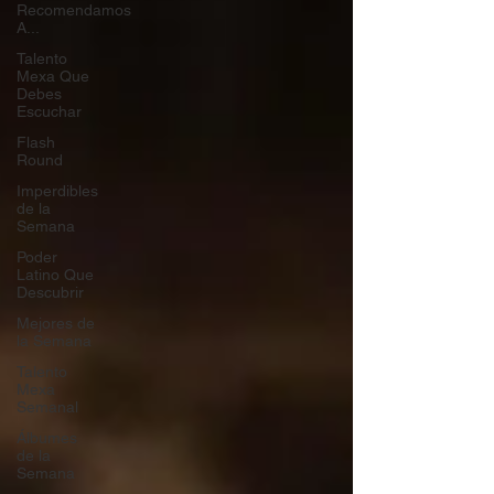
Recomendamos
A...
Talento
Mexa Que
Debes
Escuchar
Flash
Round
Imperdibles
de la
Semana
Poder
Latino Que
Descubrir
Mejores de
la Semana
Talento
Mexa
Semanal
Álbumes
de la
Semana