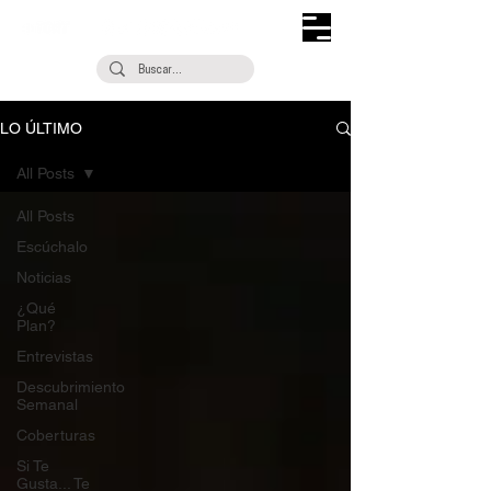
LO ÚLTIMO
All Posts
All Posts
Escúchalo
Noticias
¿Qué
Plan?
Entrevistas
Descubrimiento
Semanal
Coberturas
Si Te
Gusta... Te