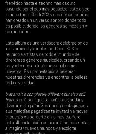
frenético hasta el techno más oscuro, 
pasando por el pop más pegadizo, este disco 
lo tiene todo. Charli XCX y sus colaboradores 
han creado un universo sonoro donde todo 
es posible, donde los géneros se mezclan y 
se redefinen.
Este álbum es una verdadera celebración de 
la diversidad y la inclusión. Charli XCX ha 
reunido a artistas de todo el mundo y de 
diferentes géneros musicales, creando un 
proyecto que es tanto personal como 
universal. Es una invitación a celebrar 
nuestras diferencias y a encontrar la belleza 
en la diversidad.
brat and it's completely different but also still 
brat
 es un álbum que te hará bailar, sudar y 
divertirte sin parar. Sus ritmos contagiosos y 
sus melodías pegadizas te invitarán a mover 
el cuerpo y a perderte en la música. Pero 
este álbum también es una invitación a soñar, 
a imaginar nuevos mundos y a explorar 