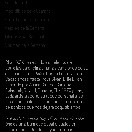
Flash Round
Imperdibles de la Semana
Poder Latino Que Descubrir
Mejores de la Semana
Talento Mexa Semanal
Álbumes de la Semana
Charli XCX
 ha reunido a un elenco de 
estrellas para reimaginar las canciones de su 
aclamado álbum 
BRAT
. Desde 
Lorde
, 
Julian 
Casablancas
 hasta 
Troye Sivan
, 
Billie Eilish
, 
pasando por 
Ariana Grande
, 
Caroline 
Polachek
, 
Shygirl
, 
Tinashe
, 
The 1975
 y más, 
cada artista aporta su toque personal a las 
pistas originales, creando un caleidoscopio 
de sonidos que nos dejará boquiabiertos.
brat and it's completely different but also still 
brat
 es un álbum que desafía cualquier 
clasificación. Desde el hyperpop más 