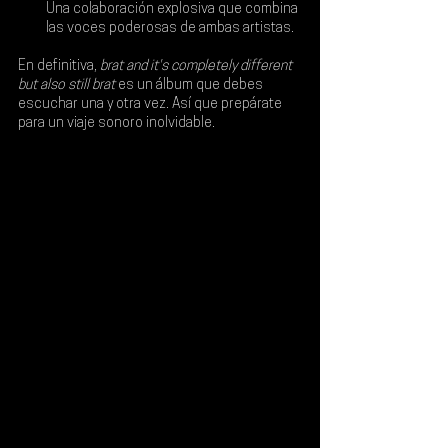
Una colaboración explosiva que combina 
las voces poderosas de ambas artistas.
En definitiva, 
brat and it's completely different 
but also still brat
 es un álbum que debes 
escuchar una y otra vez. Así que prepárate 
para un viaje sonoro inolvidable.