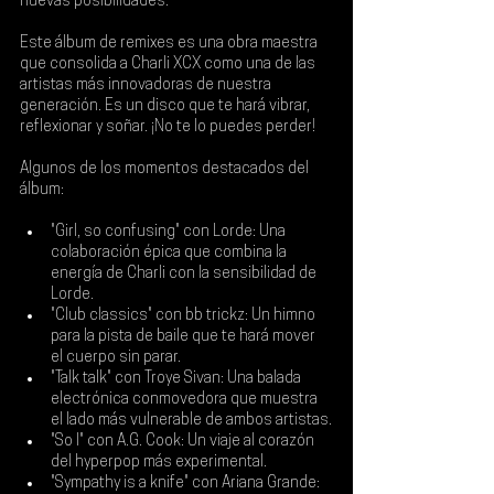
nuevas posibilidades.
Este álbum de remixes es una obra maestra 
que consolida a Charli XCX como una de las 
artistas más innovadoras de nuestra 
generación. Es un disco que te hará vibrar, 
reflexionar y soñar. ¡No te lo puedes perder!
Algunos de los momentos destacados del 
álbum:
"Girl, so confusing" con Lorde: Una 
colaboración épica que combina la 
energía de Charli con la sensibilidad de 
Lorde.
"Club classics" con bb trickz: Un himno 
para la pista de baile que te hará mover 
el cuerpo sin parar.
"Talk talk" con Troye Sivan: Una balada 
electrónica conmovedora que muestra 
el lado más vulnerable de ambos artistas.
"So I" con A.G. Cook: Un viaje al corazón 
del hyperpop más experimental.
"Sympathy is a knife" con Ariana Grande: 