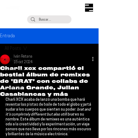
Entrada
All Posts
Iván Retana
All Posts
15 oct 2024
Charli xcx compartió el
Escúchalo
bestial álbum de remixes
Noticias
de ‘BRAT’ con collabs de
Ariana Grande, Julian
¿Qué Plan?
Casablancas y más
Entrevistas
Charli XCX
 acaba de lanzó una bomba que hará 
reventar las pistas de baile de todo el globo y jartá 
Descubrimiento Semanal
sudar a los cuerpos que sienten su poder: 
brat and 
Coberturas
it's completely different but also still brat
 es su 
nombre. Este álbum de remixes es una auténtica 
Si Te Gusta... Te Recomendamos A...
oda a la creatividad y la experimentación, un viaje 
sonoro que nos lleva por los rincones más oscuros 
Talento Mexa Que Debes Escuchar
y brillantes de la música electrónica.