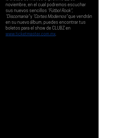
noviembre
, en el cual podremos escuchar 
sus nuevos sencillos 
“Fútbol Rock”
, 
“Discomanía” 
y 
“Cortes Modernos”
 que vendrán 
en su nuevo álbum, puedes encontrar tus 
boletos para el show de CLUBZ en 
www.ticketmaster.com.mx
.