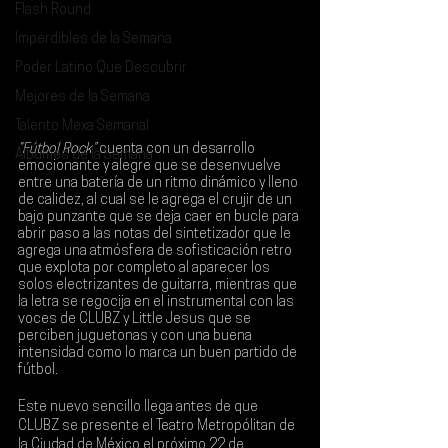
Flash Round
Imperdibles de la Semana
Poder Latino Que Descubrir
Mejores de la Semana
Talento Mexa Semanal
“Fútbol Rock”
 cuenta con un desarrollo 
Álbumes de la Semana
emocionante y alegre que se desenvuelve 
entre una batería de un ritmo dinámico y lleno 
de calidez, al cual se le agrega el crujir de un 
bajo punzante que se deja caer en bucle para 
abrir paso a las notas del sintetizador que le 
agrega una atmósfera de sofisticación retro 
que explota por completo al aparecer los 
solos electrizantes de guitarra, mientras que 
la letra se regocija en el instrumental con las 
voces de 
CLUBZ 
y 
Little Jesus 
que se 
perciben juguetonas y con una buena 
intensidad como lo marca un buen partido de 
fútbol.
Este nuevo sencillo llega antes de que 
CLUBZ se presente el 
Teatro Metropólitan 
de 
la Ciudad de México el próximo
 22 de 