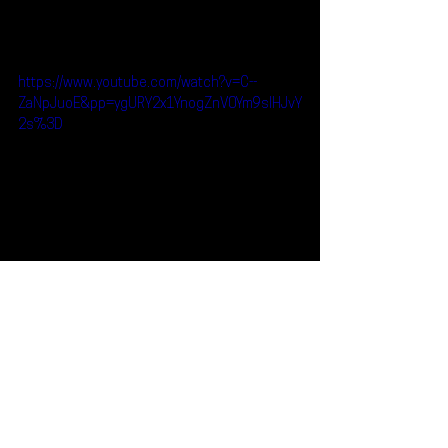
https://www.youtube.com/watch?v=C--
ZaNpJuoE&pp=ygURY2x1YnogZnV0Ym9sIHJvY
2s%3D
Reseñas
Escúchalo
CLUBZ
Little Jesus
Escúchalo