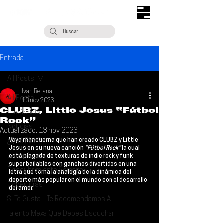
Entrada
All Posts
Iván Retana
All Posts
10 nov 2023
CLUBZ, Little Jesus “Fútbol
Escúchalo
Rock”
Noticias
Actualizado:
13 nov 2023
Vaya mancuerna que han creado 
CLUBZ 
y Little 
¿Qué Plan?
Jesus en su nueva canción 
“Fútbol Rock” 
la cual 
Entrevistas
está plagada de texturas de indie rock y funk 
super bailables con ganchos divertidos en una 
Descubrimiento Semanal
letra que toma la analogía de la dinámica del 
deporte más popular en el mundo con el desarrollo 
Coberturas
del amor.
Si Te Gusta... Te Recomendamos A...
Talento Mexa Que Debes Escuchar