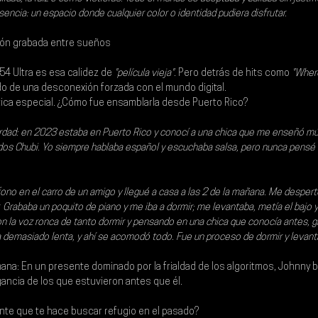
ncia: un espacio donde cualquier color o identidad pudiera disfrutar.
ión grabada entre sueños
 54 Ultra es esa calidez de 
"película vieja"
. Pero detrás de hits como
 "Wher
do de una desconexión forzada con el mundo digital.
ica especial.
 ¿Cómo fue ensamblarla desde Puerto Rico?
verdad: en 2023 estaba en Puerto Rico y conocí a una chica que me enseñó mú
os Chubi. Yo siempre hablaba español y escuchaba salsa, pero nunca pensé 
fono en el carro de un amigo y llegué a casa a las 2 de la mañana. Me desperté 
 Grababa un poquito de piano y me iba a dormir; me levantaba, metía el bajo 
con la voz ronca de tanto dormir y pensando en una chica que conocía antes, g
era demasiado lenta, y ahí se acomodó todo. Fue un proceso de dormir y levantar
mana: En un presente dominado por la frialdad de los algoritmos, Johnny b
egancia de los que estuvieron antes que él.
nte que te hace buscar refugio en el pasado?