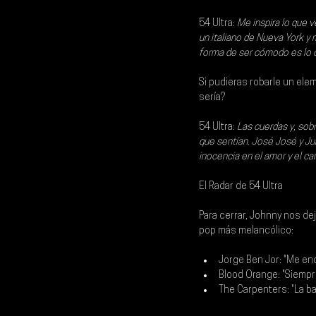
54 Ultra:
Me inspira lo que v
un italiano de Nueva York y
forma de ser cómodo es lo qu
Si pudieras robarle un ele
sería?
54 Ultra:
Las cuerdas y, sob
que sentían. José José y Jua
inocencia en el amor y el car
El Radar de 54 Ultra
Para cerrar, Johnny nos dej
pop más melancólico:
Jorge Ben Jor: "Me enc
Blood Orange: "Siempre
The Carpenters: "La b