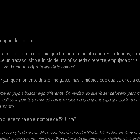
l origen del control
ga a cambiar de rumbo para que la mente tome el mando. Para Johnny, deja
fue un fracaso, sino el inicio de una búsqueda diferente, empujada por el
so ver haciendo algo
 "fuera de lo común"
.
 ¿En qué momento dijiste "me gusta más la música que cualquier otra ca
me empujó a buscar algo diferente. En verdad, yo quería ser pelotero, pero
e salí de la pelota y empecé con la música porque quería algo que pudiera cont
la mente.
n que termina en el nombre de 54 Ultra?
 nuevo y lo de antes. Me encantaba la idea del Studio 54 de Nueva York: un l
idad, la raíz o cómo vistieras. Todo el mundo se aceptaba y bailaba sin justifi