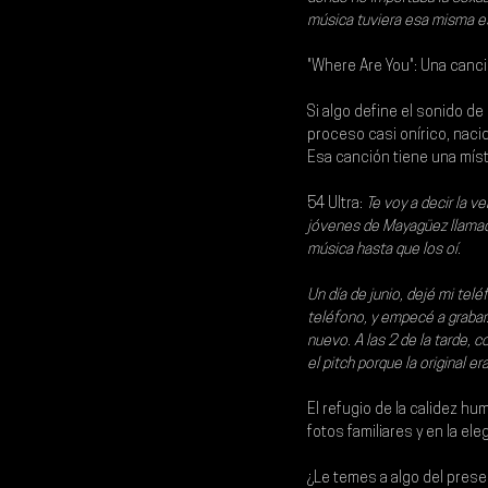
música tuviera esa misma ese
"Where Are You": Una canc
Si algo define el sonido de
proceso casi onírico, naci
Esa canción tiene una míst
54 Ultra:
Te voy a decir la 
jóvenes de Mayagüez llamad
música hasta que los oí.
Un día de junio, dejé mi telé
teléfono, y empecé a grabar.
nuevo. A las 2 de la tarde, 
el pitch porque la original 
El refugio de la calidez hu
fotos familiares y en la el
¿Le temes a algo del prese