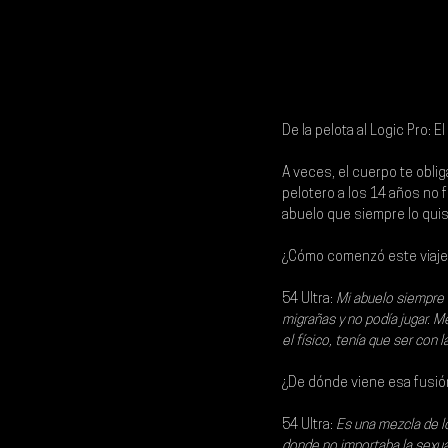
De la pelota al Logic Pro: E
A veces, el cuerpo te obli
pelotero a los 14 años no 
abuelo que siempre lo qui
¿Cómo comenzó este viaje?
54 Ultra: 
Mi abuelo siempre 
migrañas y no podía jugar. M
el físico, tenía que ser con 
¿De dónde viene esa fusió
54 Ultra:
Es una mezcla de lo
donde no importaba la sexual