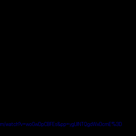
e.com/watch?v=woGwDpCBFEs&pp=ygUINTQgdWx0cmE%3D