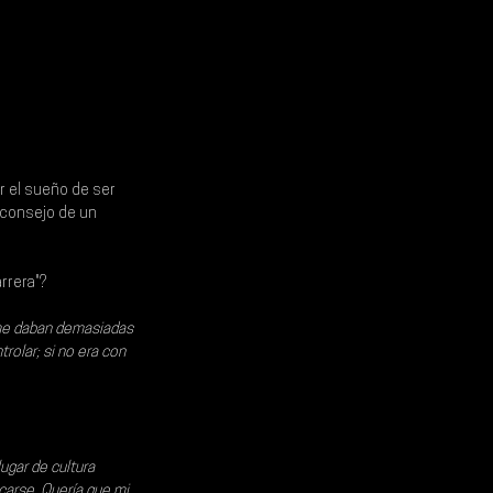
r el sueño de ser 
 consejo de un 
rrera"?
 me daban demasiadas 
rolar; si no era con 
ugar de cultura 
carse. Quería que mi 