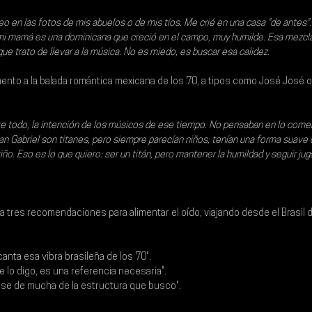
eo en las fotos de mis abuelos o de mis tíos. Me crié en una casa "de antes"
 mi mamá es una dominicana que creció en el campo, muy humilde. Esa mezcla 
e trato de llevar a la música. No es miedo, es buscar esa calidez.
mento a la balada romántica mexicana de los 70, a tipos como José José o 
re todo, la intención de los músicos de ese tiempo. No pensaban en lo comer
n Gabriel son titanes, pero siempre parecían niños; tenían una forma suave d
iño. Eso es lo que quiero: ser un titán, pero mantener la humildad y seguir ju
a tres recomendaciones para alimentar el oído, viajando desde el Brasil d
anta esa vibra brasileña de los 70".
 lo digo, es una referencia necesaria".
ase de mucha de la estructura que busco".