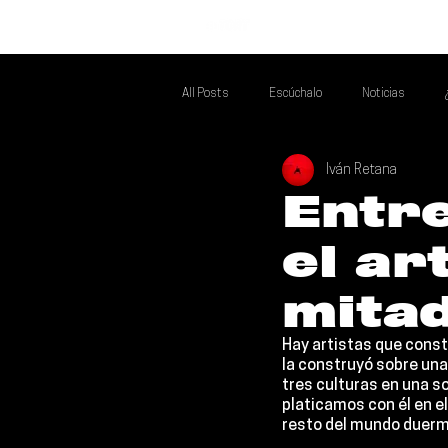
INICIO
All Posts
Escúchalo
Noticias
Iván Retana
Si Te Gusta... Te Recomendamos A...
T
Entre
el ar
Poder Latino Que Descubrir
Mejores 
mitad
Hay artistas que const
la construyó sobre una 
tres culturas en una s
platicamos con él en el
resto del mundo duerm