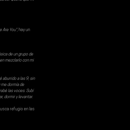
e Are You"
, hay un 
sica de un grupo de 
en mezclarlo con mi 
aburrido a las 9, sin 
y me dormía de 
rabé las voces. Subí 
, dormir y levantar.
usca refugio en las 