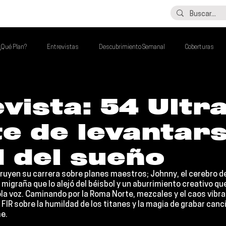
LO ÚLTIMO
CONTACTO
¿Qué Plan?
Entrevistas
Descubrimiento Semanal
Coberturas
alento Mexa Que Debes Escuchar
Flash Round
Imperdibles de la Semana
vista: 54 Ultra
te de levantar
de la Semana
Talento Mexa Semanal
Álbumes de la Semana
 del sueño
ruyen su carrera sobre planes maestros; 
Johnny
, el cerebro 
migraña que lo alejó del béisbol y un aburrimiento creativo que 
ola voz. Caminando por la Roma Norte, mezcales y el caos vibra
 FIR sobre la humildad de los titanes y la magia de grabar canc
e.