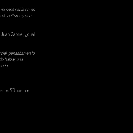
: mi papá habla como 
de culturas y esa 
Juan Gabriel, ¿cuál 
cial, pensaban en lo 
e hablar, una 
gando.
e los 70 hasta el 