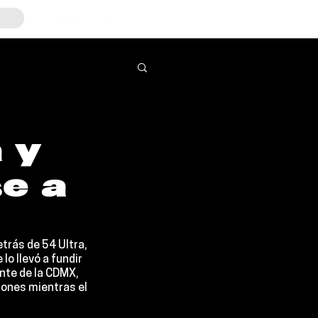
 y
se a
detrás de
 54 Ultra
, 
lo llevó a fundir 
nte de la CDMX, 
iones mientras el 