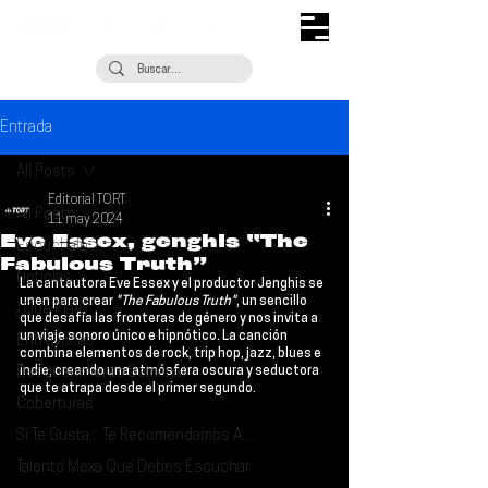
Entrada
All Posts
Editorial TORT
All Posts
11 may 2024
Eve Essex, genghis “The
Escúchalo
Fabulous Truth”
Noticias
La cantautora 
Eve Essex
 y el productor 
Jenghis 
se 
unen para crear 
"The Fabulous Truth"
, un sencillo 
¿Qué Plan?
que desafía las fronteras de género y nos invita a 
un viaje sonoro único e hipnótico. La canción 
Entrevistas
combina elementos de rock, trip hop, jazz, blues e 
Descubrimiento Semanal
indie, creando una atmósfera oscura y seductora 
que te atrapa desde el primer segundo.
Coberturas
Si Te Gusta... Te Recomendamos A...
Talento Mexa Que Debes Escuchar