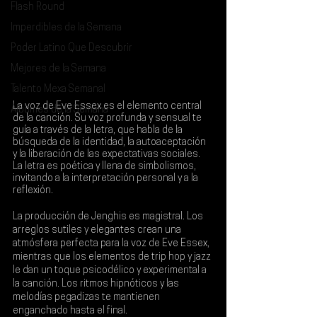
Flash Round
Imperdibles de la Semana
Poder Latino Que Descubrir
Mejores de la Semana
Talento Mexa Semanal
La voz de 
Eve Essex
 es el elemento central 
Álbumes de la Semana
de la canción. Su voz profunda y sensual te 
guía a través de la letra, que habla de la 
búsqueda de la identidad, la autoaceptación 
y la liberación de las expectativas sociales. 
La letra es poética y llena de simbolismos, 
invitando a la interpretación personal y a la 
reflexión.
La producción de 
Jenghis 
es magistral. Los 
arreglos sutiles y elegantes crean una 
atmósfera perfecta para la voz de Eve Essex, 
mientras que los elementos de trip hop y jazz 
le dan un toque psicodélico y experimental a 
la canción. Los ritmos hipnóticos y las 
melodías pegadizas te mantienen 
enganchado hasta el final.