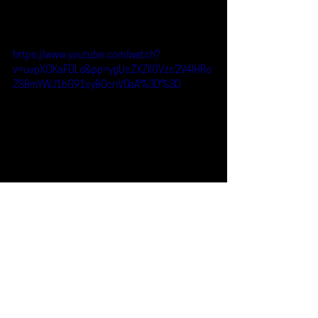
https://www.youtube.com/watch?
v=uvpXOKaFDLo&pp=ygUcZXZlIGVzc2V4IHRo
ZSBmYWJ1bG91cyB0cnV0aA%3D%3D
Reseñas
Escúchalo
Eve Essex
Escúchalo