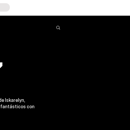
,
de 
Iskarelyn
, 
s fantásticos con 