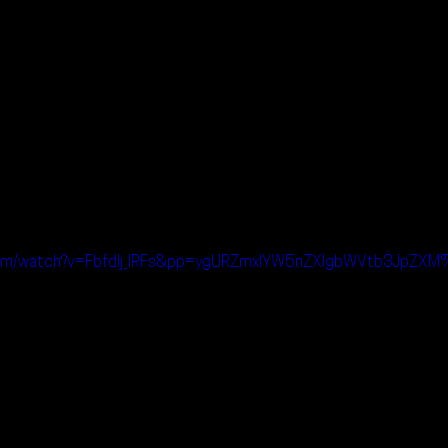
.com/watch?v=Fbfdlj_IRFs&pp=ygURZmxlYW5nZXIgbWVtb3JpZX