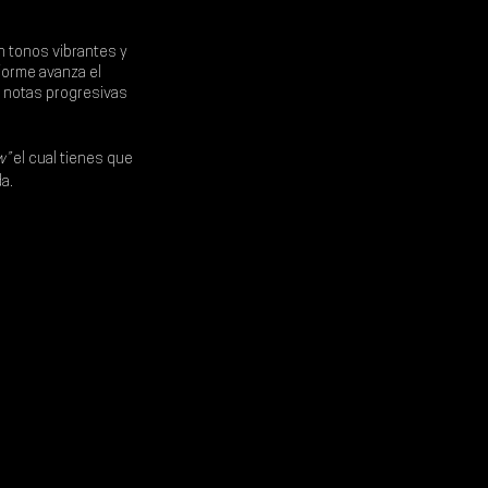
 tonos vibrantes y 
forme avanza el 
s notas progresivas 
” 
el cual tienes que 
a.