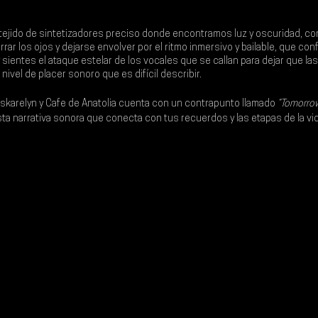
tejido de sintetizadores preciso donde encontramos luz y oscuridad, con
rar los ojos y dejarse envolver por el ritmo inmersivo y bailable, que con
 sientes el ataque estelar de los vocales que se callan para dejar que la
 nivel de placer sonoro que es difícil describir.
Iskarelyn 
y 
Cafe de Anatolia 
cuenta con un contrapunto llamado 
“Tomorrow
ta narrativa sonora que conecta con tus recuerdos y las etapas de la vid