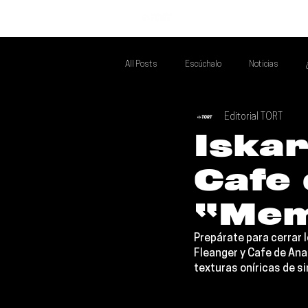
INICIO
All Posts
Escúchalo
Noticias
Editorial TORT
Si Te Gusta... Te Recomendamos A...
T
Iskar
Cafe 
Poder Latino Que Descubrir
Mejores 
“Mem
Prepárate para cerrar l
Fleanger 
y 
Cafe de Ana
texturas oníricas de s