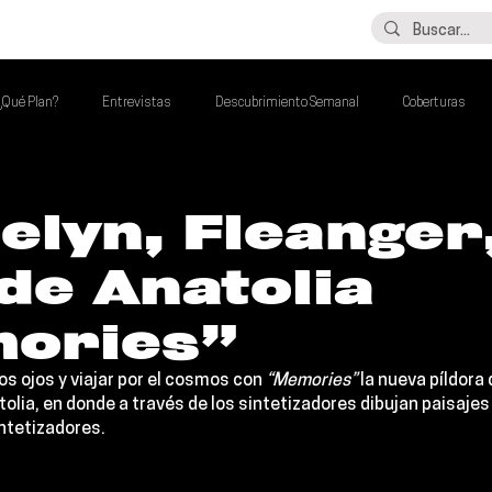
LO ÚLTIMO
CONTACTO
¿Qué Plan?
Entrevistas
Descubrimiento Semanal
Coberturas
alento Mexa Que Debes Escuchar
Flash Round
Imperdibles de la Semana
elyn, Fleanger
de Anatolia
de la Semana
Talento Mexa Semanal
Álbumes de la Semana
ories”
os ojos y viajar por el cosmos con 
“Memories”
 la nueva píldora 
tolia
, en donde a través de los sintetizadores dibujan paisaje
intetizadores.