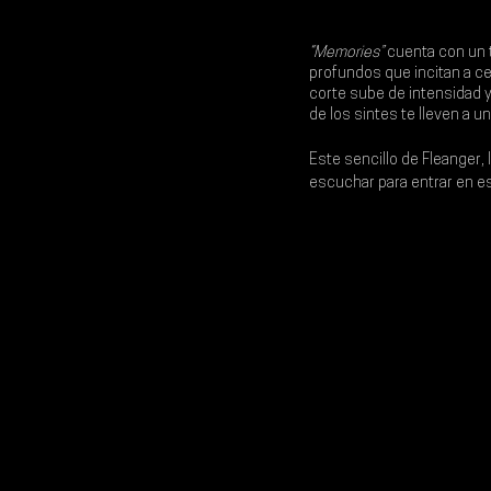
“Memories” 
cuenta con un 
profundos que incitan a cer
corte sube de intensidad y
de los sintes te lleven a un
Este sencillo de 
Fleanger
, 
escuchar para entrar en es