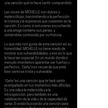
una canción que te hace sentir comprendido.
Las voces de MICHELLE son dulces y 
melancólicas, transmitiendo a la perfección 
la tristeza y la esperanza que coexisten en la 
canción. Es como si estuvieras escuchando 
a una amiga contarte sus penas, y 
sintiéndote conmovido por su historia.
Lo que más nos gusta de esta canción es su 
honestidad. MICHELLE no tiene miedo de 
mostrar sus vulnerabilidades, y eso es lo que 
la hace tan especial. En un mundo donde a 
menudo intentamos aparentar ser fuertes y 
perfectos,
 "Cathy"
 nos recuerda que está 
bien sentirse triste y vulnerable.
"Cathy"
 es una canción que te hará sentir 
acompañado en tus momentos más difíciles. 
Es una oda a la melancolía y a la 
introspección, pero también es una 
celebración de la vida y de la capacidad de 
sanar. Si estás buscando una canción para 