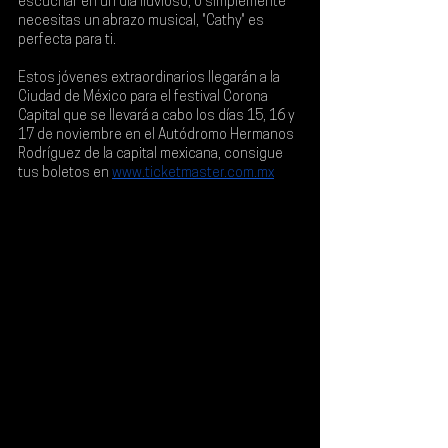
escuchar en un día lluvioso, o simplemente 
necesitas un abrazo musical, "Cathy" es 
perfecta para ti.
Estos jóvenes extraordinarios llegarán a la 
Ciudad de México para el festival Corona 
Capital que se llevará a cabo los días 15, 16 y 
17 de noviembre en el Autódromo Hermanos 
Rodríguez de la capital mexicana, consigue 
tus boletos en 
www.ticketmaster.com.mx
.