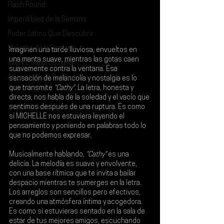
Flash Round
Imperdibles de la Semana
Poder Latino Que Descubrir
Mejores de la Semana
Imaginen una tarde lluviosa, envueltos en 
una manta suave, mientras las gotas caen 
Talento Mexa Semanal
suavemente contra la ventana. Esa 
Álbumes de la Semana
sensación de melancolía y nostalgia es lo 
que transmite 
"Cathy"
. La letra, honesta y 
directa, nos habla de la soledad y el vacío que 
sentimos después de una ruptura. Es como 
si 
MICHELLE 
nos estuviera leyendo el 
pensamiento y poniendo en palabras todo lo 
que no podemos expresar.
Musicalmente hablando, 
"Cathy" 
es una 
delicia. La melodía es suave y envolvente, 
con una base rítmica que te invita a bailar 
despacio mientras te sumerges en la letra. 
Los arreglos son sencillos pero efectivos, 
creando una atmósfera íntima y acogedora. 
Es como si estuvieras sentado en la sala de 
estar de tus mejores amigos, escuchando 