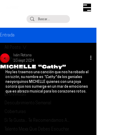
Entrada
All Posts
Iván Retana
All Posts
10 sept 2024
MICHELLE “Cathy”
Escúchalo
Hoy les traemos una canción que nos ha robado el 
Noticias
corazón, su nombre es 
"Cathy" 
de los geniales 
neoyorquinos 
MICHELLE 
quienes con una joya 
¿Qué Plan?
sonora que nos sumerge en un mar de emociones 
que es abrazo musical para los corazones rotos.
Entrevistas
Descubrimiento Semanal
Coberturas
Si Te Gusta... Te Recomendamos A...
Talento Mexa Que Debes Escuchar