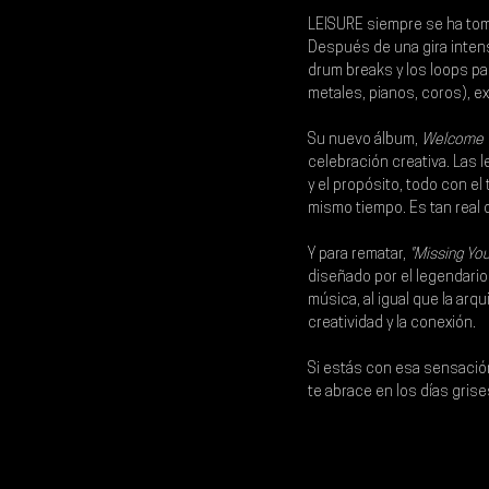
LEISURE siempre se ha toma
Después de una gira intens
drum breaks y los loops p
metales, pianos, coros), e
Su nuevo álbum, 
Welcome 
celebración creativa. Las l
y el propósito, todo con el
mismo tiempo. Es tan real 
Y para rematar, 
"Missing You
diseñado por el legendario
música, al igual que la arq
creatividad y la conexión.
Si estás con esa sensación
te abrace en los días grise