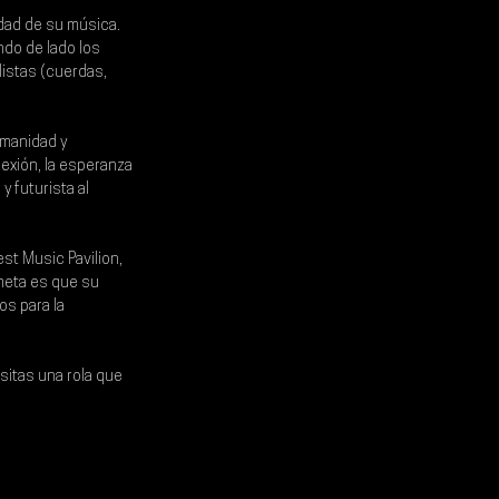
dad de su música. 
do de lado los 
istas (cuerdas, 
umanidad y 
nexión, la esperanza 
 futurista al 
est Music Pavilion, 
 meta es que su 
os para la 
sitas una rola que 