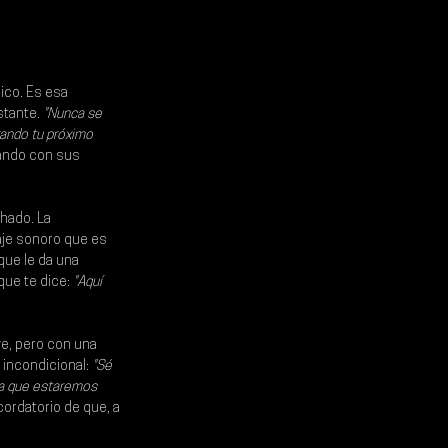
ico. Es esa 
stante.
 "Nunca se 
rando tu próximo 
lando con sus 
hado. La 
aje sonoro que es 
que le da una 
ue te dice: 
"Aquí 
ve, pero con una 
incondicional: 
"Sé 
da que estaremos 
cordatorio de que, a 
.