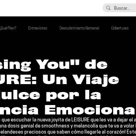
LO ÚLTIMO
CONTACTO
¿Qué Plan?
Entrevistas
Descubrimiento Semanal
Coberturas
alento Mexa Que Debes Escuchar
Flash Round
Imperdibles de la Semana
ing You" de
RE: Un Viaje
de la Semana
Talento Mexa Semanal
Álbumes de la Semana
ulce por la
ancia Emociona
s que escuchar la nueva joyita de 
LEISURE 
que les va a dejar el 
 una dosis genial de smoothness y melancolía que te va a volar 
elandeses preciosos que saben cómo llegarle al corazón! Este 