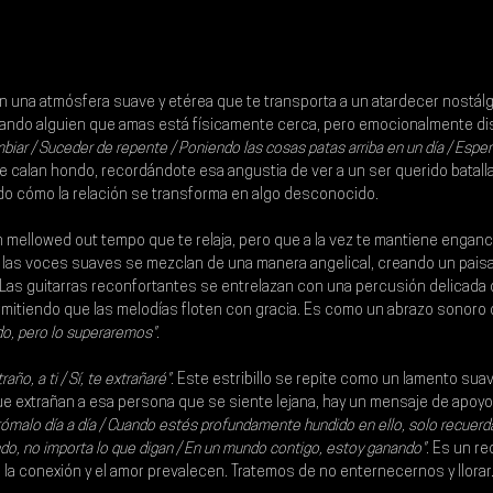
n una atmósfera suave y etérea que te transporta a un atardecer nostálg
ando alguien que amas está físicamente cerca, pero emocionalmente di
iar / Suceder de repente / Poniendo las cosas patas arriba en un día / Espe
 te calan hondo, recordándote esa angustia de ver a un ser querido batal
do cómo la relación se transforma en algo desconocido.
un mellowed out tempo que te relaja, pero que a la vez te mantiene enganc
y las voces suaves se mezclan de una manera angelical, creando un pais
 Las guitarras reconfortantes se entrelazan con una percusión delicada 
ermitiendo que las melodías floten con gracia. Es como un abrazo sonoro q
do, pero lo superaremos"
.
traño, a ti / Sí, te extrañaré"
. Este estribillo se repite como un lamento sua
 extrañan a esa persona que se siente lejana, hay un mensaje de apoyo 
tómalo día a día / Cuando estés profundamente hundido en ello, solo recuer
ndo, no importa lo que digan / En un mundo contigo, estoy ganando"
. Es un re
 la conexión y el amor prevalecen. Tratemos de no enternecernos y llorar