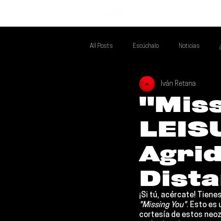
INICIO
All Posts
Escúchalo
Noticias
Iván Retana
Si Te Gusta... Te Recomendamos A...
T
"Miss
LEISU
Poder Latino Que Descubrir
Mejores 
Agrid
Dist
¡Si tú, acércate! Tiene
"Missing You"
. Esto es
cortesía de estos neoz