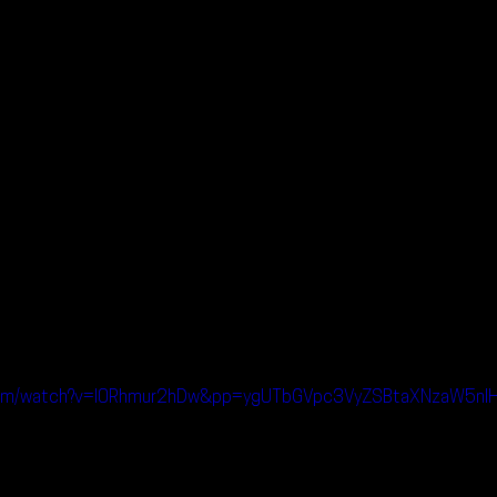
.com/watch?v=I0Rhmur2hDw&pp=ygUTbGVpc3VyZSBtaXNzaW5n