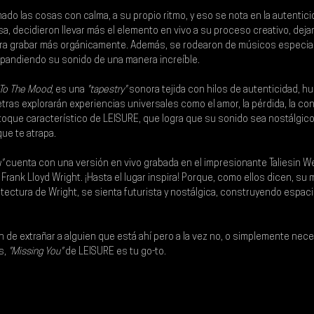
do las cosas con calma, a su propio ritmo, y eso se nota en la autentici
a, decidieron llevar más el elemento en vivo a su proceso creativo, dejan
ara grabar más orgánicamente. Además, se rodearon de músicos especial
xpandiendo su sonido de una manera increíble.
To The Mood
, es una 
"tapestry"
 sonora tejida con hilos de autenticidad, h
etras explorarán experiencias universales como el amor, la pérdida, la co
 toque característico de LEISURE, que logra que su sonido sea nostálgico y
que te atrapa.
"
 cuenta con una versión en vivo grabada en el impresionante 
Taliesin W
 Frank Lloyd Wright
. ¡Hasta el lugar inspira! Porque, como ellos dicen, su
uitectura de Wright, se sienta futurista y nostálgica, construyendo espaci
 de extrañar a alguien que está ahí pero a la vez no, o simplemente nece
s,
 "Missing You"
 de 
LEISURE 
es tu go-to. 