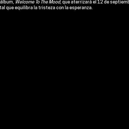
 álbum, 
Welcome To The Mood
, que aterrizará el 
12 de septiem
l que equilibra la tristeza con la esperanza.