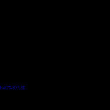
IHlvdQ%3D%3D