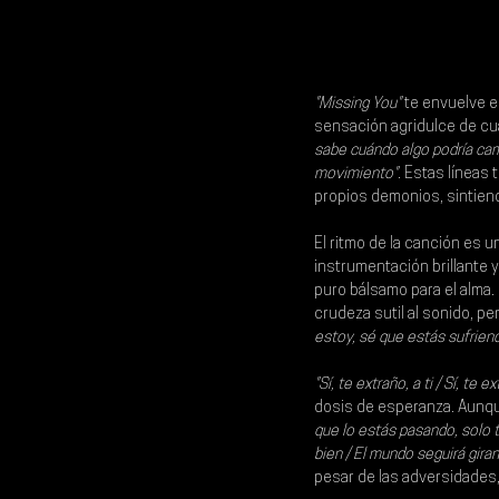
"Missing You"
 te envuelve e
sensación agridulce de cu
sabe cuándo algo podría camb
movimiento"
. Estas líneas
propios demonios, sintien
El ritmo de la canción es 
instrumentación brillante 
puro bálsamo para el alma.
crudeza sutil al sonido, p
estoy, sé que estás sufrien
"Sí, te extraño, a ti / Sí, te ex
dosis de esperanza. Aunque
que lo estás pasando, solo 
bien / El mundo seguirá gira
pesar de las adversidades,