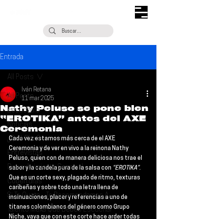
Entrada
All Posts
Iván Retana
All Posts
11 mar 2025
Nathy Peluso se pone bien
Escúchalo
“EROTIKA” antes del AXE
Noticias
Ceremonia
¿Qué Plan?
Cada vez estamos más cerca de el 
AXE 
Ceremonia
 y de ver en vivo a la reinona 
Nathy 
Entrevistas
Peluso
, quien con de manera deliciosa nos trae el 
Descubrimiento Semanal
sabor y la candela pura de la salsa con
 “EROTIKA”
. 
Que es un corte sexy, plagado de ritmo, texturas 
Coberturas
caribeñas y sobre todo una letra llena de 
Si Te Gusta... Te Recomendamos A...
insinuaciones, placer y referencias a uno de 
titanes colombianos del género como 
Grupo 
Talento Mexa Que Debes Escuchar
Niche
, vaya que con este corte hace arder todas 