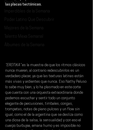
Flash Round
las placas tectónicas.
Imperdibles de la Semana
Poder Latino Que Descubrir
Mejores de la Semana
Talento Mexa Semanal
Álbumes de la Semana
“EROTIKA”
 es la muestra de que los ritmos clásicos 
nunca mueren, al contrario redescubrirlos es un 
verdadero placer, ya que las texturas latinas están 
más vivas y ardientes que nunca. Eso Nathy Peluso 
lo sabe muy bien, y lo ha plasmado en este corte 
que cuenta con una orquesta extraordinaria donde 
podemos escuchar y sentir todo un conjunto 
elegante de percusiones, timbales, congas, 
trompetas, notas de piano pulcras y un flow sin 
igual, como el de la argentina que se desliza como 
una diosa de la salsa, la sensualidad y con eso el 
cuerpo burbujea, emana humo y es imposible no 