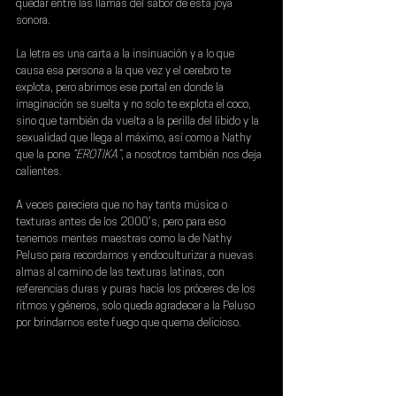
quedar entre las llamas del sabor de esta joya 
sonora.
La letra es una carta a la insinuación y a lo que 
causa esa persona a la que vez y el cerebro te 
explota, pero abrimos ese portal en donde la 
imaginación se suelta y no solo te explota el coco, 
sino que también da vuelta a la perilla del libido y la 
sexualidad que llega al máximo, así como a Nathy 
que la pone 
“EROTIKA”
, a nosotros también nos deja 
calientes.
A veces pareciera que no hay tanta música o 
texturas antes de los 2000’s, pero para eso 
tenemos mentes maestras como la de 
Nathy 
Peluso
 para recordarnos y endoculturizar a nuevas 
almas al camino de las texturas latinas, con 
referencias duras y puras hacia los próceres de los 
ritmos y géneros, solo queda agradecer a la Peluso 
por brindarnos este fuego que quema delicioso.