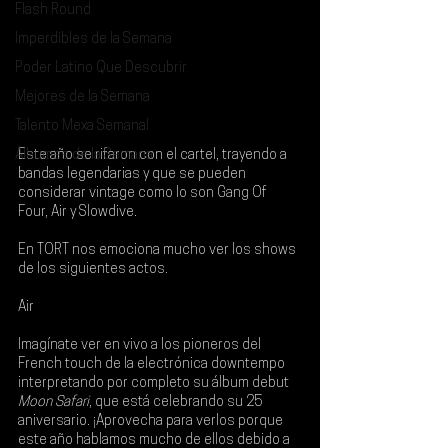
Flash Round
Imperdibles de la Semana
Poder Latino Que Descubrir
Mejores de la Semana
Talento Mexa Semanal
Álbumes de la Semana
Este año se rifaron con el cartel, trayendo a 
bandas legendarias y que se pueden 
considerar vintage como lo son 
Gang Of 
Four, Air y Slowdive
. 
En TORT nos emociona mucho ver los shows 
de los siguientes actos. 
Air
Imagínate ver en vivo a los pioneros del 
French touch de la electrónica downtempo 
interpretando por completo su álbum debut 
Moon Safari
, que está 
celebrando su 25 
aniversario
. ¡Aprovecha para verlos porque 
este año hablamos mucho de ellos debido a 