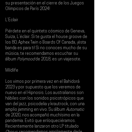
su presentación en el cierre de los 
Juegos 
Olímpicos de París 2024
!
L’Eclair
Piérdete en el quinteto cósmico de 
Geneva
, 
Suiza, 
L’éclair
. Si te gusta el house groove de 
los 80, 
Aphex Twin
 o 
Boards Of Canada
, ¡ésta 
banda es para ti! Si no conoces mucho de su 
música, te recomendamos escuchar su 
álbum 
Polymood 
de 2018, es un viajesote. 
Mildlife 
Los vimos por primera vez en el 
Bahidorá 
2023
 y por supuesto que los veremos de 
nuevo en el Hipnosis. Los australianos son 
hábiles con los sonidos psicotrópicos que 
van del jazz, psicodelia y krautrock, con una 
amplio jamming en vivo. Su álbum 
Automatic 
de 2020, nos acompañó muchísimo en la 
pandemia. Evitó que enloqueciéramos. 
Recientemente lanzaron otro LP titulado 