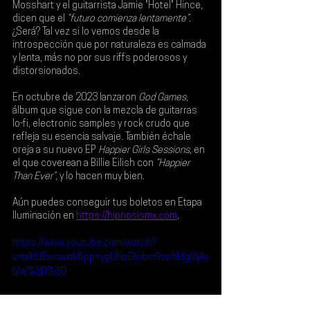
Mosshart
 y el guitarrista 
Jamie "Hotel" Hince
, 
dicen que el 
“futuro comienza lentamente”
. 
¿Será? Tal vez si lo vemos desde la 
introspección que por naturaleza es calmada 
y lenta, más no por sus riffs poderosos y 
distorsionados. 
En octubre de 2023 lanzaron 
God Games
, 
álbum que sigue con la mezcla de guitarras 
lo-fi, electronic samples y rock crudo que 
refleja su esencia salvaje. También échale 
oreja a su nuevo EP 
Happier Girls Sessions
, en 
el que coverean a 
Billie Eilish
 con 
“Happier 
Than Ever”
, y lo hacen muy bien.
Aún puedes conseguir tus boletos en 
Etapa 
Iluminación
 en
https://hipnosismx.com
.
https://www.youtube.com/watch?
v=alhUEasavnk&pp=ygUNaGlwbm9zaXMgMjAy
Mw%3D%3D