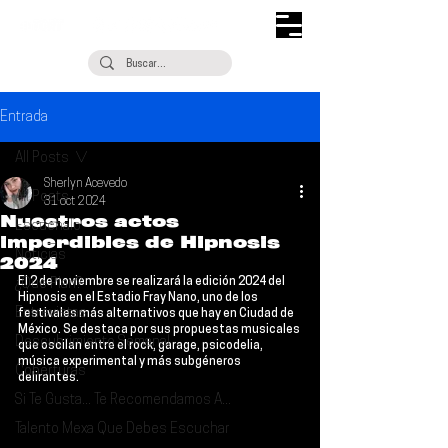
Entrada
All Posts
Sherlyn Acevedo
All Posts
31 oct 2024
Nuestros actos
Escúchalo
imperdibles de Hipnosis
Noticias
2024
El 
2 de noviembre se realizará la edición 2024 del 
¿Qué Plan?
Hipnosis en el Estadio Fray Nano
, uno de los 
Entrevistas
festivales más alternativos que hay en 
Ciudad de 
México
. Se destaca por sus propuestas musicales 
Descubrimiento Semanal
que oscilan entre el rock, garage, psicodelia, 
música experimental y más subgéneros 
Coberturas
delirantes.
Si Te Gusta... Te Recomendamos A...
Talento Mexa Que Debes Escuchar