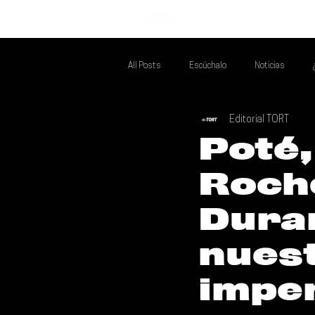
INICIO
All Posts
Escúchalo
Noticias
Editorial TORT
Si Te Gusta... Te Recomendamos A...
T
Poté,
Roche
Poder Latino Que Descubrir
Mejores 
Dura
nues
imper