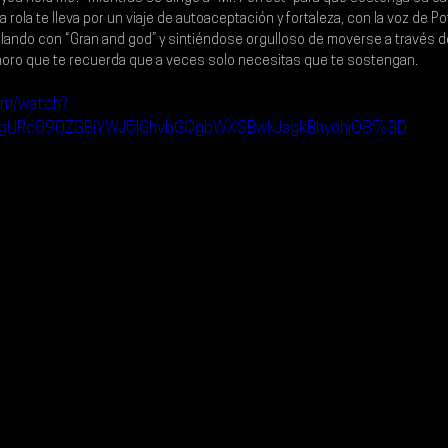
a rola te lleva por un viaje de autoaceptación y fortaleza, con la voz de P
blando con “Gran and god” y sintiéndose orgulloso de moverse a través d
onoro que te recuerda que a veces solo necesitas que te sostengan.
om/watch?
gURcG90ZSBiYWJ5IGhvbGQgbWXSBwkJsgkBhyohjO8%3D