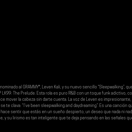
nominado al GRAMMY®, Leven Kali, y su nuevo sencillo “Sleepwalking”, que
 LK99: The Prelude. Esta rola es puro R&B con un toque funk adictivo, co
ace mover la cabeza sin darte cuenta. La voz de Leven es impresionante, 
se te clava: “I’ve been sleepwalking and daydreaming”. Es una canción q
 hace sentir que estás en un sueño despierto, un deseo que nada ni nad
, y su lirismo es tan inteligente que te deja pensando en las señales que