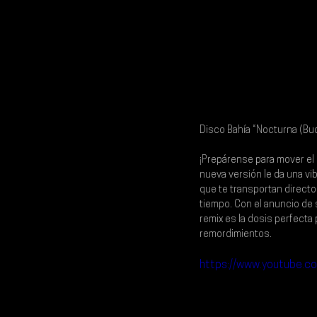
Disco Bahía “Nocturna (Bu
¡Prepárense para mover el 
nueva versión le da una vibr
que te transportan directo 
tiempo. Con el anuncio de 
remix es la dosis perfecta p
remordimientos.
https://www.youtube