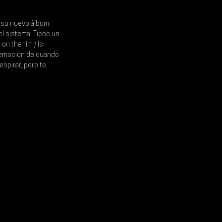
n su nuevo álbum 
el sistema. Tiene un 
on the rim / Is 
a emoción de cuando 
spirar, pero te 