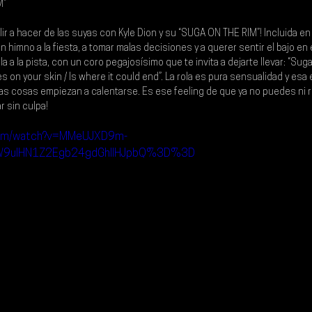
M”
lir a hacer de las suyas con Kyle Dion y su “SUGA ON THE RIM”! Incluida e
himno a la fiesta, a tomar malas decisiones y a querer sentir el bajo en 
a a la pista, con un coro pegajosísimo que te invita a dejarte llevar: “Suga 
s on your skin / Is where it could end”. La rola es pura sensualidad y es
as cosas empiezan a calentarse. Es ese feeling de que ya no puedes ni re
ar sin culpa!
.com/watch?v=MMeUJXD9m-
W9uIHN1Z2Egb24gdGhlIHJpbQ%3D%3D