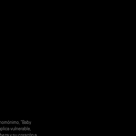
 homónimo, “Baby 
plica vulnerable, 
beza y su corazón a 