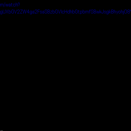
om/watch?
gUXbGV2ZW4ga2FsaSBzbGVlcHdhbGtpbmfSBwkJsgkBhyohjO