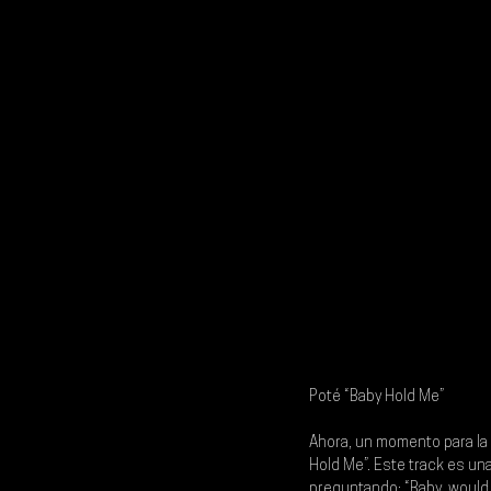
Poté “Baby Hold Me”
Ahora, un momento para la 
Hold Me”. Este track es una
preguntando: “Baby, would 