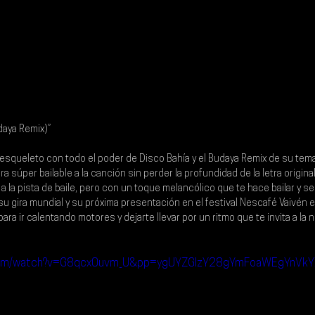
daya Remix)”
esqueleto con todo el poder de Disco Bahía y el Budaya Remix de su tema
a súper bailable a la canción sin perder la profundidad de la letra origina
a la pista de baile, pero con un toque melancólico que te hace bailar y se
su gira mundial y su próxima presentación en el festival Nescafé Vaivén e
ara ir calentando motores y dejarte llevar por un ritmo que te invita a la n
.com/watch?v=G8qcx0uvm_U&pp=ygUYZGlzY28gYmFoaWEgYnVkYX