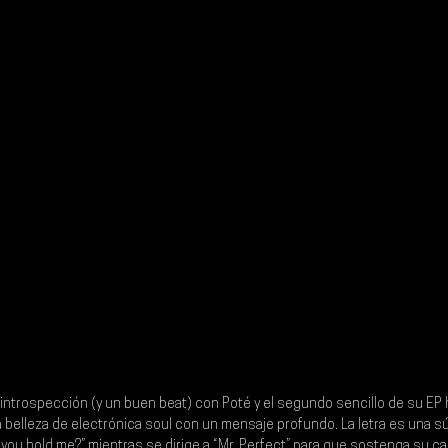
introspección (y un buen beat) con Poté y el segundo sencillo de su EP
 belleza de electrónica soul con un mensaje profundo. La letra es una sú
you hold me?” mientras se dirige a “Mr. Perfect” para que sostenga su ca