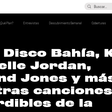
LO ÚLTIMO
CONTACTO
¿Qué Plan?
Entrevistas
Descubrimiento Semanal
Coberturas
alento Mexa Que Debes Escuchar
Flash Round
Imperdibles de la Semana
 Disco Bahía, K
lle Jordan,
de la Semana
Talento Mexa Semanal
Álbumes de la Semana
nd Jones y má
tras cancione
dibles de la