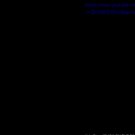
https://www.youtube.c
v=ZB1d8LDWElw&pp=y