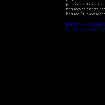
pesar de las dificultades. L
laberintos de la mente, ha
laberinto. Es un abrazo s
https://www.youtube.c
v=Hd0vsHz_XAM&pp=y