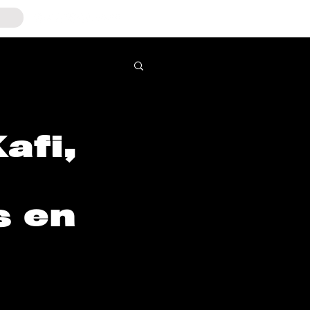
afi,
s en
s