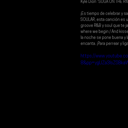
Kyle Dion “SUGA ON THE RI
¡Es tiempo de celebrar y sa
SOULAR, esta canción es un 
groove R&B y soul que te jal
where we begin / And kisse
la noche se pone buena y l
encanta. ¡Para perrear y lig
https://www.youtube
8&pp=ygUZa3lsZSBka