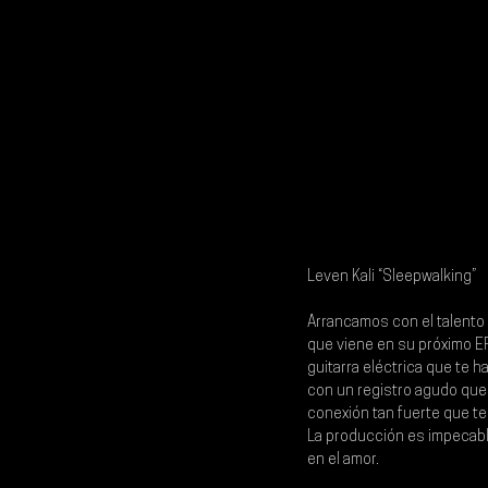
Leven Kali “Sleepwalking”
Arrancamos con el talento 
que viene en su próximo EP
guitarra eléctrica que te h
con un registro agudo que 
conexión tan fuerte que te
La producción es impecable
en el amor.