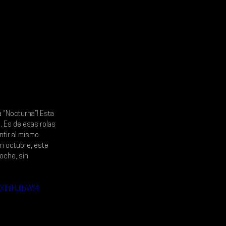
 “Nocturna”! Esta 
l. Es de esas rolas 
ntir al mismo 
n octubre, este 
oche, sin 
lhIHJlbWl4