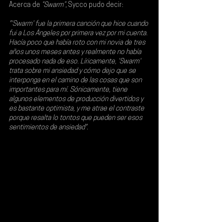
Acerca de
 “Swarm”
, Sycco pudo decir:
"'Swarm' fue la primera canción que hice cuando 
fui a Los Ángeles por primera vez por mi cuenta. 
Hacía poco que había roto con mi novia de tres 
años unos meses antes y realmente no había 
procesado nada de eso. Líricamente, 'Swarm' 
trata sobre mi ansiedad y cómo dejo que se 
interponga en el camino de las cosas que son 
importantes para mí. Sónicamente, tiene 
algunos elementos de producción divertidos y 
es bastante optimista, y me atrae el contraste 
porque resalta lo tontos que pueden ser esos 
sentimientos de ansiedad".