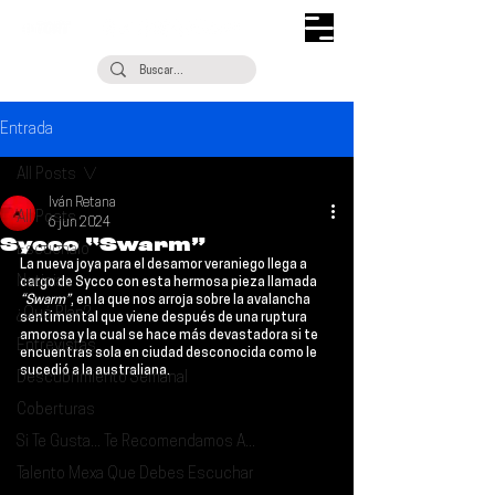
Entrada
All Posts
Iván Retana
All Posts
6 jun 2024
Sycco “Swarm”
Escúchalo
La nueva joya para el desamor veraniego llega a 
Noticias
cargo de 
Sycco 
con esta hermosa pieza llamada 
“Swarm”
, en la que nos arroja sobre la avalancha 
¿Qué Plan?
sentimental que viene después de una ruptura 
amorosa y la cual se hace más devastadora si te 
Entrevistas
encuentras sola en ciudad desconocida como le 
sucedió a la australiana.
Descubrimiento Semanal
Coberturas
Si Te Gusta... Te Recomendamos A...
Talento Mexa Que Debes Escuchar