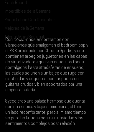
Flash Round
Imperdibles de la Semana
Poder Latino Que Descubrir
Mejores de la Semana
Talento Mexa Semanal
Con
 “Swarm”
 nos encontramos con 
vibraciones que amalgaman el bedroom pop y 
Álbumes de la Semana
el R&B producido por Chrome Sparks, y que 
contienen arpegios juguetones en las capas 
de sintetizadores que van desde los tonos 
nostálgicos hasta atmósferas de ensueño, 
las cuales se unen a un bajeo que ruge con 
elasticidad y coquetea con rasgueos de 
guitarra crudos y bien soportados por una 
elegante batería.
Sycco 
creó una balada hermosa que cuenta 
con una subida y bajada emocional, al tener 
un lado reconfortante, pero al mismo tiempo 
se percibe la lucha contra la ansiedad y los 
sentimientos complejos post relación. 