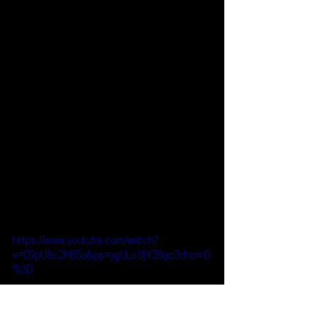
https://www.youtube.com/watch?
v=C9pUBc2HB5o&pp=ygULc3ljY28gc3dhcm0
%3D