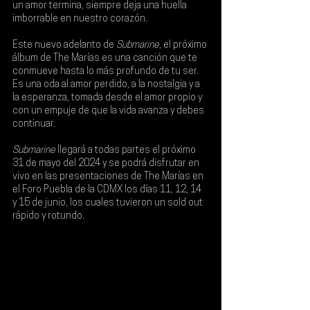
un amor termina, siempre deja una huella 
imborrable en nuestro corazón.
Este nuevo adelanto de 
Submarine
, el próximo 
álbum de The Marías es una canción que te 
conmueve hasta lo más profundo de tu ser. 
Es una oda al amor perdido, a la nostalgia y a 
la esperanza, tomada desde el amor propio y 
con un empuje de que la vida avanza y debes 
continuar.
Submarine 
llegará a todas partes el próximo 
31 de mayo del 2024 y se podrá disfrutar en 
vivo en las presentaciones de 
The Marías en 
el Foro Puebla de la CDMX los días 11, 12, 14 
y 15 de junio
, los cuales tuvieron un sold out 
rápido y rotundo.