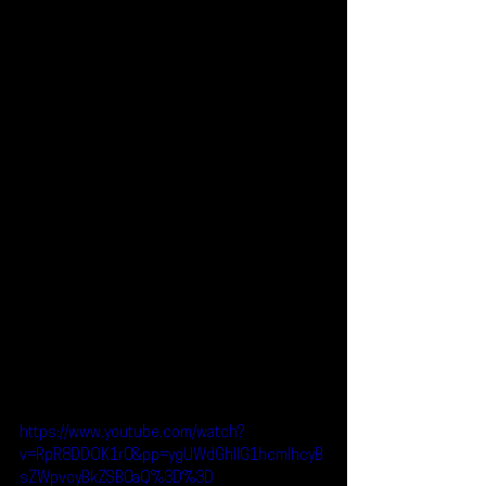
https://www.youtube.com/watch?
v=RpR8DDOK1r0&pp=ygUWdGhlIG1hcmlhcyB
sZWpvcyBkZSB0aQ%3D%3D