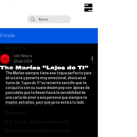
Entrada
All Posts
Iván Retana
All Posts
16 abr 2024
The Marías “Lejos de Ti”
Escúchalo
The Marías
 siempre tiene ese toque perfecto para 
Noticias
abrazarte y ponerte muy emocional, ahora es el 
turno de 
“Lejos de Ti”
 su reciente sencillo que te 
¿Qué Plan?
conquista con su suave dream pop con  ápices de 
psicodelia que te llevan hacia la sensibilidad de 
Entrevistas
una carta de amor a esa persona que siempre te 
inspiró, extrañas, pero que ya no está a tu lado.
Descubrimiento Semanal
Coberturas
Si Te Gusta... Te Recomendamos A...
Talento Mexa Que Debes Escuchar