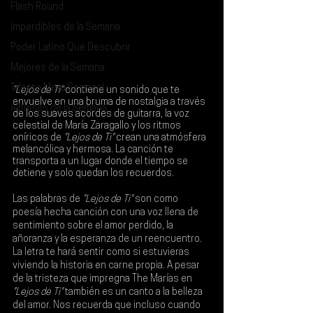
Flash Round
Imperdibles de la Semana
Poder Latino Que Descubrir
Mejores de la Semana
Talento Mexa Semanal
“Lejos de Ti"
 contiene un sonido que te 
envuelve en una bruma de nostalgia a través 
Álbumes de la Semana
de los suaves acordes de guitarra, la voz 
celestial de María Zaragallo y los ritmos 
oníricos de 
"Lejos de Ti"
 crean una atmósfera 
melancólica y hermosa. La canción te 
transporta a un lugar donde el tiempo se 
detiene y solo quedan los recuerdos.
Las palabras de 
"Lejos de Ti"
 son como 
poesía hecha canción con una voz llena de 
sentimiento sobre el amor perdido, la 
añoranza y la esperanza de un reencuentro. 
La letra te hará sentir como si estuvieras 
viviendo la historia en carne propia. A pesar 
de la tristeza que impregna 
The Marías 
en 
"Lejos de Ti" 
también es un canto a la belleza 
del amor. Nos recuerda que incluso cuando 