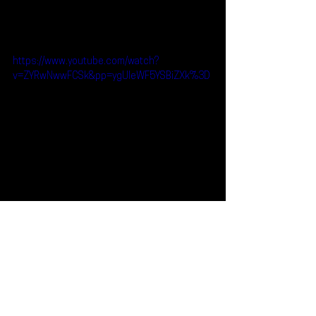
https://www.youtube.com/watch?
v=ZYRwNwwFCSk&pp=ygUIeWF5YSBiZXk%3D