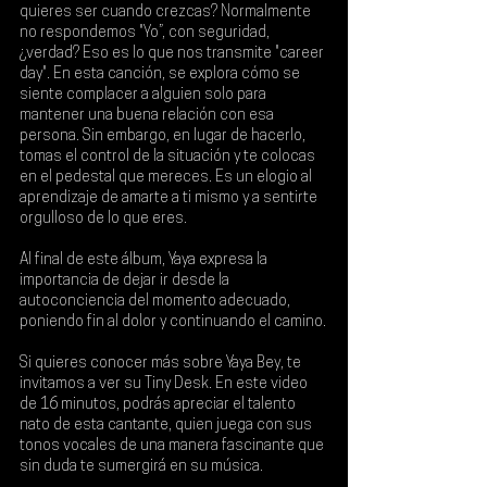
quieres ser cuando crezcas? Normalmente 
no respondemos "Yo”, con seguridad, 
¿verdad? Eso es lo que nos transmite "career 
day". En esta canción, se explora cómo se 
siente complacer a alguien solo para 
mantener una buena relación con esa 
persona. Sin embargo, en lugar de hacerlo, 
tomas el control de la situación y te colocas 
en el pedestal que mereces. Es un elogio al 
aprendizaje de amarte a ti mismo y a sentirte 
orgulloso de lo que eres.
Al final de este álbum, Yaya expresa la 
importancia de dejar ir desde la 
autoconciencia del momento adecuado, 
poniendo fin al dolor y continuando el camino.
Si quieres conocer más sobre 
Yaya Bey
, te 
invitamos a ver su Tiny Desk. En este video 
de 16 minutos, podrás apreciar el talento 
nato de esta cantante, quien juega con sus 
tonos vocales de una manera fascinante que 
sin duda te sumergirá en su música.