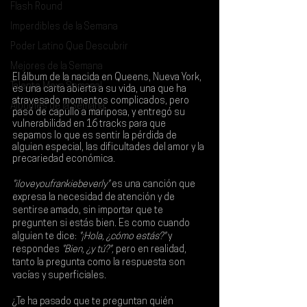
Flash Round
Imperdibles de la Semana
Poder Latino Que Descubrir
Mejores de la Semana
El álbum de la nacida en Queens, Nueva York, 
Talento Mexa Semanal
es una carta abierta a su vida, una que ha 
atravesado momentos complicados, pero 
Álbumes de la Semana
pasó de capullo a mariposa, y entregó su 
vulnerabilidad en 16 tracks para que 
sepamos lo que es sentir la pérdida de 
alguien especial, las dificultades del amor y la 
precariedad económica. 
"iloveyoufrankiebeverly"
 es una canción que 
expresa la necesidad de atención y de 
sentirse amado, sin importar que te 
pregunten si estás bien. Es como cuando 
alguien te dice:
 "¡Hola, ¿cómo estás?"
 y 
respondes 
"Bien, ¿y tú?",
 pero en realidad, 
tanto la pregunta como la respuesta son 
vacías y superficiales. 
¿Te ha pasado que te preguntan quién 