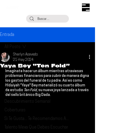
Entrada
All Posts
Sherlyn Acevedo
All Posts
21 may 2024
Yaya Bey “Ten Fold”
Escúchalo
Imagínate hacer un álbum mientras atraviesas 
Noticias
problemas financieros para cubrir de manera digna 
los gastos del funeral de tu padre. Así es como 
¿Qué Plan?
Hidaiyah "Yaya" Bey 
materializó su cuarto álbum 
de estudio 
Ten Fold
, su nueva joya lanzada a través 
Entrevistas
del sello británico Big Dada.
Descubrimiento Semanal
Coberturas
Si Te Gusta... Te Recomendamos A...
Talento Mexa Que Debes Escuchar