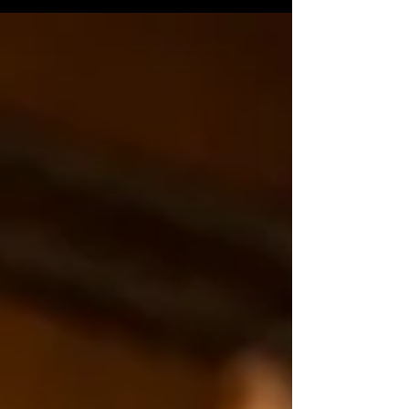
más ni menos que Tom Rowlands de The
Chemical Brothers y la cantante AURORA,
quienes ahora liberan su single debut “Ring
the Alarm”