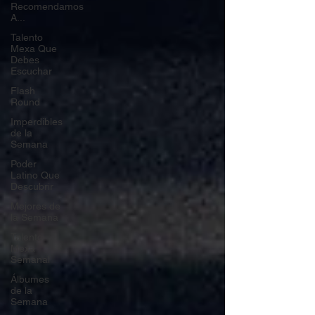
Recomendamos
A...
Talento
Mexa Que
Debes
Escuchar
Flash
Round
Imperdibles
de la
Semana
Poder
Latino Que
Descubrir
Mejores de
la Semana
Talento
Mexa
Semanal
Álbumes
de la
Semana