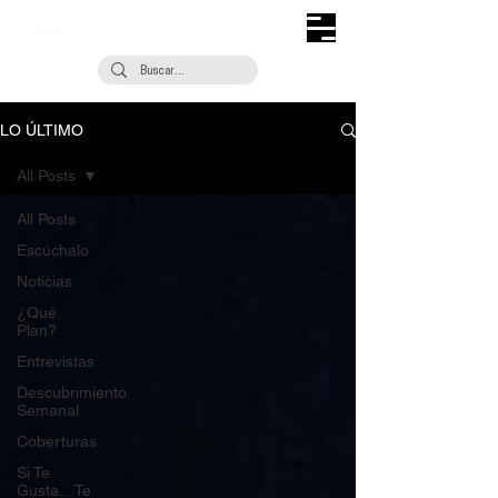
LO ÚLTIMO
All Posts
All Posts
Escúchalo
Noticias
¿Qué
Plan?
Entrevistas
Descubrimiento
Semanal
Coberturas
Si Te
Gusta... Te