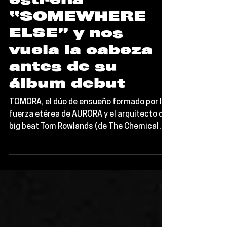
TOMORA
estrena
“SOMEWHERE
ELSE” y nos
vuela la cabeza
antes de su
álbum debut
TOMORA, el dúo de ensueño formado por la
fuerza etérea de AURORA y el arquitecto del
big beat Tom Rowlands (de The Chemical
Brothers), acaba de liberar “SOMEWHERE
ELSE”, un sencillo que es, literalmente, una
joya de pop futurista.